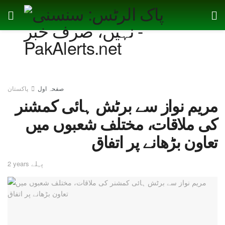
صفحہ اول
پاکستان
مریم نواز سے برٹش ہائی کمشنر
کی ملاقات، مختلف شعبوں میں
تعاون بڑھانے پر اتفاق
2 years پہلے