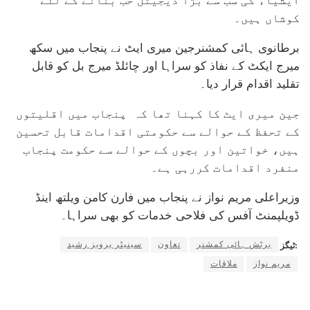
ایشیاء کی سب سے بڑا ڈیجیٹل حب بنانے کے لئے
کوشاں ہیں۔
برطانوی ہائی کمشنرجین میری ایٹ نے پنجاب میں سکھ
میرج ایکٹ کے نفاذ کو سراہا اور چائلڈ میرج بل کو قابل
تقلید اقدام قرار دیا۔
جین میری ایٹ کا کہنا تھا کہ پنجاب میں اقلیتوں
کے تحفظ کے حوالے سے حکومتی اقدامات قابل تحسین
ہیں، خواتین اور بچوں کے حوالے سے حکومت پنجاب
منفرد اقدامات کررہی ہے۔
وزیراعلی مریم نواز نے پنجاب میں فارن کامن ویلتھ اینڈ
ڈویلپمنٹ آفس کی فلاحی خدمات کو بھی سراہا۔
برٹش ہائی کمشنر
تعاون
سینیٹر پرویز رشید
ٹیگز:
مریم نواز
ملاقات