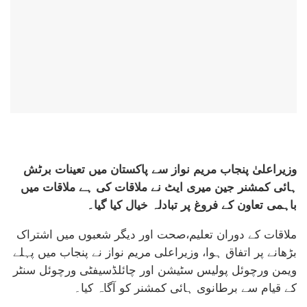
وزیراعلیٰ پنجاب مریم نواز سے پاکستان میں تعینات برٹش
ہائی کمشنر جین میری ایٹ نے ملاقات کی ہے ملاقات میں
باہمی تعاون کے فروغ پر تبادلہ خیال کیا گیا۔
ملاقات کے دوران تعلیم،صحت اور دیگر شعبوں میں اشتراک
بڑھانے پر اتفاق ہوا، وزیراعلی مریم نواز نے پنجاب میں پہلے
ویمن ورچوئل پولیس سٹیشن اور چائلڈسیفٹی ورچوئل سنٹر
کے قیام سے برطانوی ہائی کمشنر کو آگاہ کیا۔