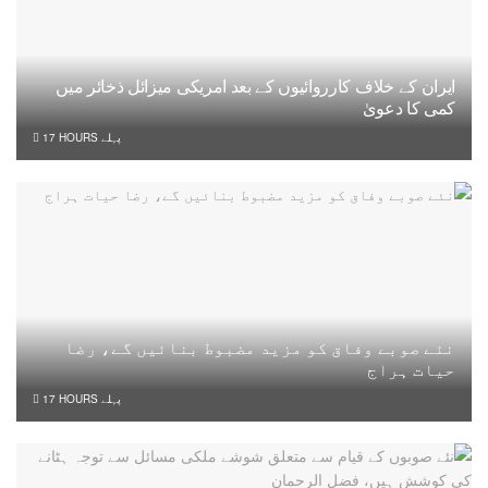
ایران کے خلاف کارروائیوں کے بعد امریکی میزائل ذخائر میں
کمی کا دعویٰ
17 HOURS پہلے
نئے صوبے وفاق کو مزید مضبوط بنائیں گے، رضا
حیات ہراج
17 HOURS پہلے