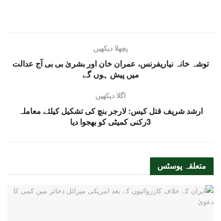
پچھلا دیکھیں
توشہ خانہ نیاریفرنس، عمران خان اور بشریٰ بی بی آج عدالت
میں پیش ہوں گے
اگلا دیکھیں
ارشد شریف قتل کیس: لارجر بنچ کی تشکیل کیلئے معاملہ
3رکنی کمیٹی کو بھجوا دیا
متعلقہ
پوسٹس