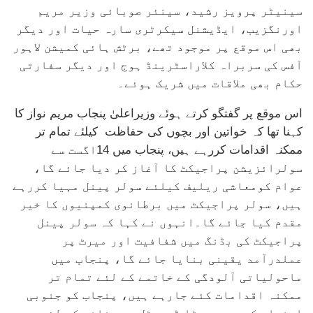
سینیٹر پرویز رشید، سینئر صوبائی وزیر مریم
اورنگزیب، ایڈیشنل سیکرٹری سارہ حیات اور دیگر
بھی اس موقع پر موجود تھے، برٹش ہائی کمیشن لاہور
آفس کی سربراہ کلاراسٹرینڈ ہوج اور دیگر سفارتی
حکام بھی ملاقات میں شریک ہوئے۔
اس موقع پر گفتگو کرتے ہوئے وزیراعلیٰ پنجاب مریم نواز کا
کہنا تھا کہ خواتین اور بچوں کی حفاظت کیلئے تمام تر
ممکنہ اقدامات کررہے ہیں، پنجاب میں 14اگست سے
سولرائزیشن پراجیکٹ کا آغاز کر دیا جائے گا،
عوام کومعاشی ریلیف کیلئے سولر پینل مہیا کررہے
ہیں، سولر پراجیکٹ میں برطانوی کمپنیوں کا خیر
مقدم کیا جائے گا۔انہوں نے کہا کہ سولر پینل
پراجیکٹ کی بڈنگ میں شفافیت اور میرٹ پر
عملدرآمد یقینی بنایا جائے گا، پنجاب میں
ماحولیاتی آلودگی کے خاتمے کے لئے تمام تر
ممکنہ اقدامات کئے جارہے ہیں، پنجاب کو جنوبی