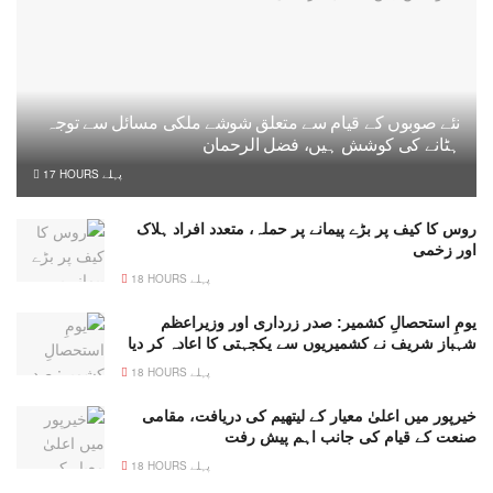
نئے صوبوں کے قیام سے متعلق شوشے ملکی مسائل سے توجہ
ہٹانے کی کوشش ہیں، فضل الرحمان
17 HOURS پہلے
روس کا کیف پر بڑے پیمانے پر حملہ، متعدد افراد ہلاک
اور زخمی
18 HOURS پہلے
یومِ استحصالِ کشمیر: صدر زرداری اور وزیراعظم
شہباز شریف نے کشمیریوں سے یکجہتی کا اعادہ کر دیا
18 HOURS پہلے
خیرپور میں اعلیٰ معیار کے لیتھیم کی دریافت، مقامی
صنعت کے قیام کی جانب اہم پیش رفت
18 HOURS پہلے