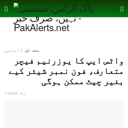
صفحہ اول
اہم خبریں
واٹس ایپ کا یوزرنیم فیچر
متعارف، فون نمبر شیئر کیے
بغیر چیٹ ممکن ہوگی
1 month پہلے