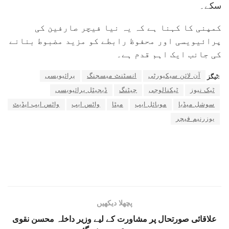
سکے۔
کمپنی کا کہنا ہے کہ یہ نیا فیچر صارفین کی
پرائیویسی اور محفوظ رابطے کو مزید مضبوط بنانے
کی جانب ایک اہم قدم ہے۔
آن لائن سیکیورٹی
انسٹنٹ میسجنگ
پرائیویسی
ٹیگز:
ٹیک نیوز
ٹیکنالوجی
چیٹنگ
ڈیجیٹل پرائیویسی
سوشل میڈیا
موبائل ایپ
میٹا
واٹس ایپ
واٹس ایپ اپڈیٹ
یوزرنیم فیچر
پچھلا دیکھیں
علاقائی صورتحال پر مشاورت کے لیے وزیر داخلہ محسن نقوی