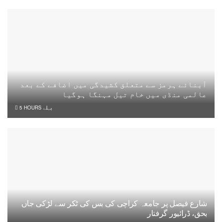
آبنائے ہرمز سے متعلق کشیدگی میں اضافے کے بعد
عالمی منڈی میں خام تیل مہنگا ہوگیا
5 HOURS پہلے
شارع فیصل پر جامعہ کراچی کی بس کی ٹکر سے لڑکی جاں
بحق، ڈرائیور گرفتار