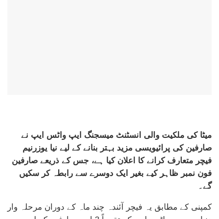
میٹا کی ملکیت والی انسٹنٹ میسجنگ ایپ واٹس ایپ نے
صارفین کی پرائیویسی مزید بہتر بنانے کے لیے نیا یوزرنیم
فیچر متعارف کرانے کا اعلان کیا ہے، جس کے ذریعے صارفین
فون نمبر ظاہر کیے بغیر ایک دوسرے سے رابطہ کر سکیں
گے۔
کمپنی کے مطابق یہ فیچر آئندہ چند ماہ کے دوران مرحلہ وار