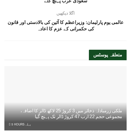
سعودی عرب پہنچ گئے
اگلا دیکھیں
عالمی یوم پارلیمان: وزیراعظم کا آئین کی بالادستی اور قانون
کی حکمرانی کے عزم کا اعادہ
متعلقہ
پوسٹس
ملکی زرمبادلہ ذخائر میں 3 کروڑ 25 لاکھ ڈالر کا اضافہ،
مجموعی حجم 22 ارب 47 کروڑ ڈالر تک پہنچ گیا
5 HOURS پہلے