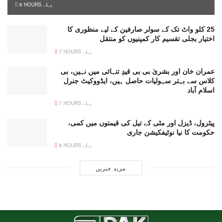
6 HOURS پہلے
25 کلو واٹ تک کے سولر صارفین کے لیے منظوری کا
اختیار بجلی تقسیم کار کمپنیوں کو منتقل
7 HOURS پہلے
عمران خان اور بشریٰ بی بی قیدِ تنہائی میں نہیں، بی
کلاس سے بہتر سہولیات حاصل ہیں، ایڈووکیٹ جنرل
اسلام آباد
7 HOURS پہلے
پیٹرول، ڈیزل اور مٹی کے تیل کی قیمتوں میں کمی،
حکومت کا نیا نوٹیفکیشن جاری
8 HOURS پہلے
مزید خبریں