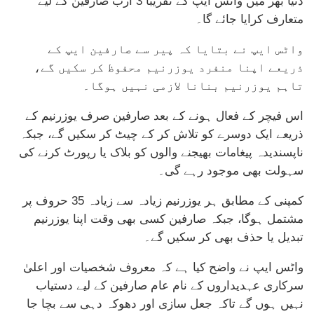
دنیا بھر میں واٹس ایپ کے تقریباً 3 ارب صارفین کے لیے
متعارف کرایا جائے گا۔
واٹس ایپ نے بتایا کہ پیر سے صارفین ایپ کے
ذریعے اپنا منفرد یوزرنیم محفوظ کر سکیں گے،
تاہم یوزرنیم بنانا لازمی نہیں ہوگا۔
اس فیچر کے فعال ہونے کے بعد صارفین صرف یوزرنیم کے
ذریعے ایک دوسرے کو تلاش کر کے چیٹ کر سکیں گے، جبکہ
ناپسندیدہ پیغامات بھیجنے والوں کو بلاک یا رپورٹ کرنے کی
سہولت بھی موجود رہے گی۔
کمپنی کے مطابق ہر یوزرنیم زیادہ سے زیادہ 35 حروف پر
مشتمل ہوگا، جبکہ صارفین کسی بھی وقت اپنا یوزرنیم
تبدیل یا حذف بھی کر سکیں گے۔
واٹس ایپ نے واضح کیا ہے کہ معروف شخصیات اور اعلیٰ
سرکاری عہدیداروں کے نام عام صارفین کے لیے دستیاب
نہیں ہوں گے تاکہ جعل سازی اور دھوکہ دہی سے بچا جا