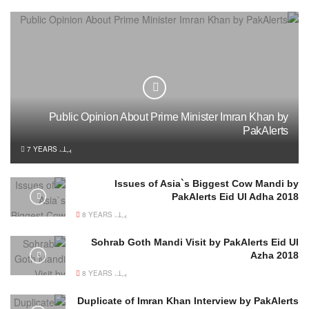
Public Opinion About Prime Minister Imran Khan by
PakAlerts
7 YEARS پہلے
Issues of Asia`s Biggest Cow Mandi by
PakAlerts Eid Ul Adha 2018
8 YEARS پہلے
Sohrab Goth Mandi Visit by PakAlerts Eid Ul
Azha 2018
8 YEARS پہلے
Duplicate of Imran Khan Interview by PakAlerts