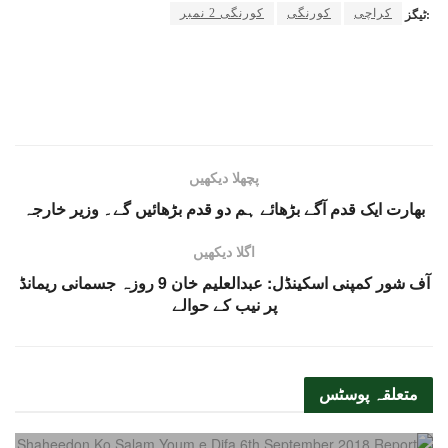
کراچی
کورنگی
کورنگی 2 نمبر
ٹیگز:
پچھلا دیکھیں
بھارت ایک قدم آگے بڑھائے ہم دو قدم بڑھائیں گے۔ وزیر خارجہ
اگلا دیکھیں
آف شور کمپنی اسکینڈل: عبدالعلیم خان 9 روزہ جسمانی ریمانڈ
پر نیب کے حوالے
متعلقہ
پوسٹس