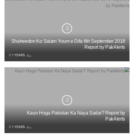
Shaheedon Ko Salam Youm e Difa 6th September 2018
Report by PakAlerts
7 YEARS پہلے
Kaun Hoga Pakistan Ka Naya Sadar? Report by
PakAlerts
7 YEARS پہلے