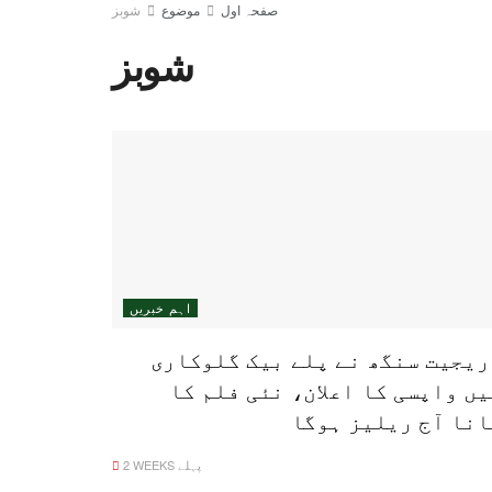
صفحہ اول
موضوع
شوبز
شوبز
اہم خبریں
ریجیت سنگھ نے پلے بیک گلوکاری
یں واپسی کا اعلان، نئی فلم کا
انا آج ریلیز ہوگا
2 WEEKS پہلے