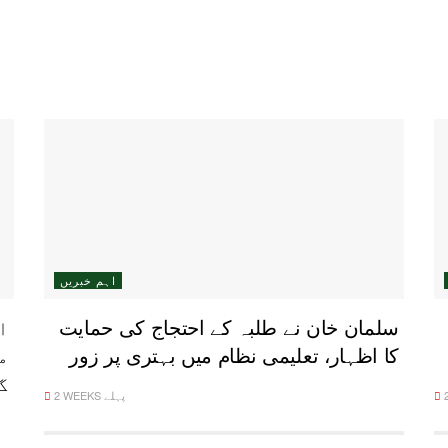
اہم خبریں
سلمان خان نے طلبہ کے احتجاج کی حمایت
ا
کا اظہار، تعلیمی نظام میں بہتری پر زور
م
گ
2 WEEKS پہلے