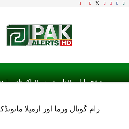
صفحہ اول
تازہ ترین
پاکستان
دن
رام گوپال ورما اور ارمیلا ماتو