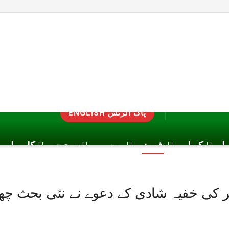
ENGLISH پاک الرٹس
یا
کھیل
شوبز
موسم
صحت
کاروبار
نڈکر کی خفیہ شادی کے دعوے نے نئی بحث چھ