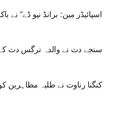
“اسپائیڈر مین: برانڈ نیو ڈے” نے ب
سنجے دت نے والدہ نرگس دت کے آ
کنگنا رناوت نے طلبہ مظاہرین کو 