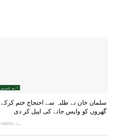
اہم خبریں
سلمان خان نے طلبہ سے احتجاج ختم کرکے
گھروں کو واپس جانے کی اپیل کر دی
2 WEEKS پہلے