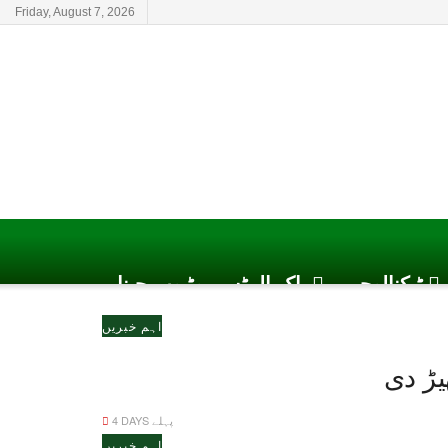
Friday, August 7, 2026
ٹیکنالوجی
پاک الرٹس یوٹیوب چینل
اہم خبریں
یڑ دی
4 DAYS پہلے
اہم خبریں