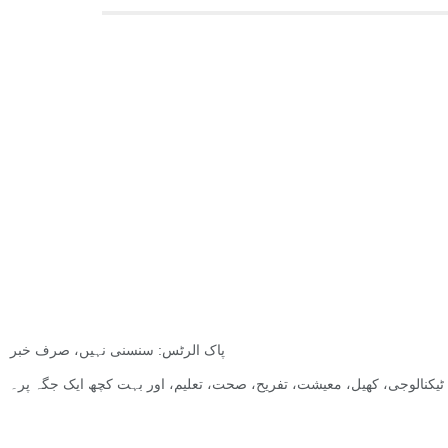
پاک الرٹس: سنسنی نہیں، صرف خبر
ت, ٹیکنالوجی، کھیل، معیشت، تفریح، صحت، تعلیم، اور بہت کچھ ایک جگہ پر۔