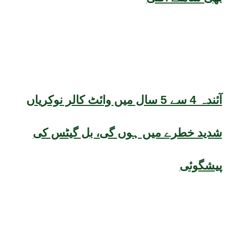
آئندہ 4 سے 5 سال میں وائٹ کالر نوکریاں
شدید خطرے میں ہوں گی، بل گیٹس کی
پیشگوئی