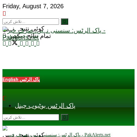
Friday, August 7, 2026
کوئی نتیجہ نہیں
تمام نتائج دیکھیں
English پاک الرٹس
پاک الرٹس یوٹیوب چینل
کوئی نتیجہ نہیں