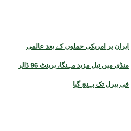
ایران پر امریکی حملوں کے بعد عالمی
منڈی میں تیل مزید مہنگا، برینٹ 96 ڈالر
فی بیرل تک پہنچ گیا