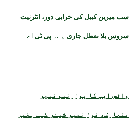
سب میرین کیبل کی خرابی دور، انٹرنیٹ
سروس بلا تعطل جاری ہے۔ پی ٹی اے
واٹس ایپ کا یوزرنیم فیچر
متعارف، فون نمبر شیئر کیے بغیر