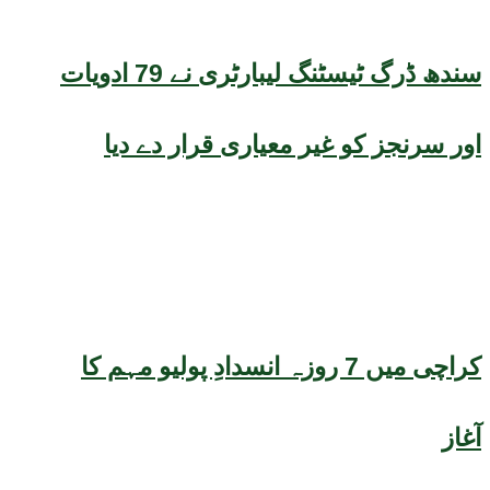
سندھ ڈرگ ٹیسٹنگ لیبارٹری نے 79 ادویات
اور سرنجز کو غیر معیاری قرار دے دیا
کراچی میں 7 روزہ انسدادِ پولیو مہم کا
آغاز