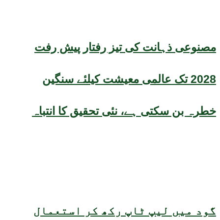
مصنوعی ذہانت کی تیز رفتار پیش رفت
2028 تک عالمی معیشت کیلئے سنگین
خطرہ بن سکتی ہے، نئی تحقیق کا انتباہ
گود میں لیپ ٹاپ رکھ کر استعمال