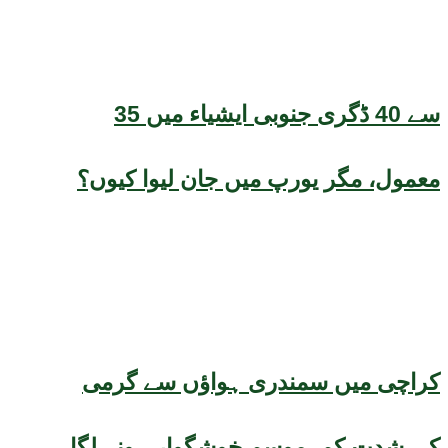
35 سے 40 ڈگری جنوبی ایشیاء میں
معمول، مگر یورپ میں جان لیوا کیوں؟
کراچی میں سمندری ہواؤں سے گرمی
کی شدت کم، موسم خوشگوار ہونے لگا