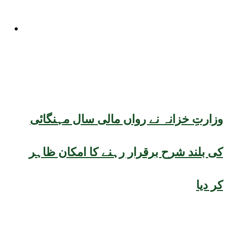
کاروبار
وزارتِ خزانہ نے رواں مالی سال مہنگائی
کی بلند شرح برقرار رہنے کا امکان ظاہر
کر دیا