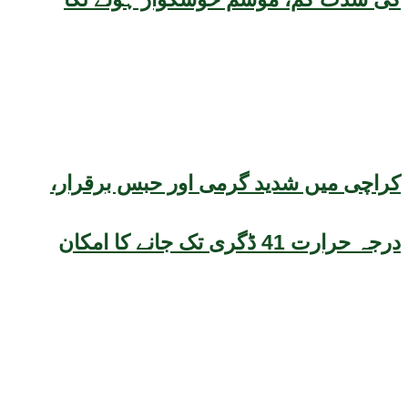
کراچی میں شدید گرمی اور حبس برقرار،
درجہ حرارت 41 ڈگری تک جانے کا امکان