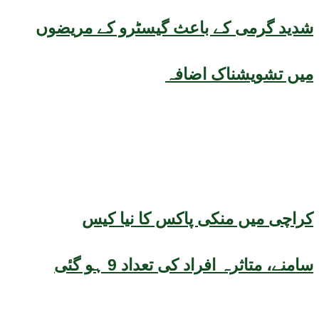
شدید گرمی کے باعث گیسٹرو کے مریضوں
میں تشویشناک اضافہ
کراچی میں منکی پاکس کا نیا کیس
سامنے، متاثرہ افراد کی تعداد 9 ہو گئی