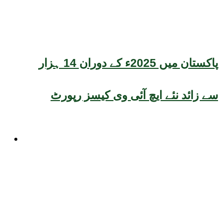
پاکستان میں 2025ء کے دوران 14 ہزار
سے زائد نئے ایچ آئی وی کیسز رپورٹ
موسم