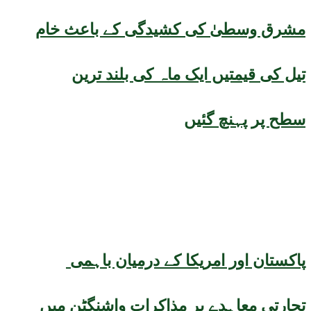
مشرق وسطیٰ کی کشیدگی کے باعث خام
تیل کی قیمتیں ایک ماہ کی بلند ترین
سطح پر پہنچ گئیں
پاکستان اور امریکا کے درمیان باہمی
تجارتی معاہدے پر مذاکرات واشنگٹن میں