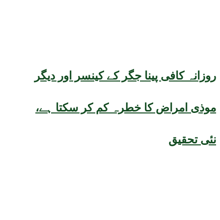
روزانہ کافی پینا جگر کے کینسر اور دیگر
موذی امراض کا خطرہ کم کر سکتا ہے،
نئی تحقیق