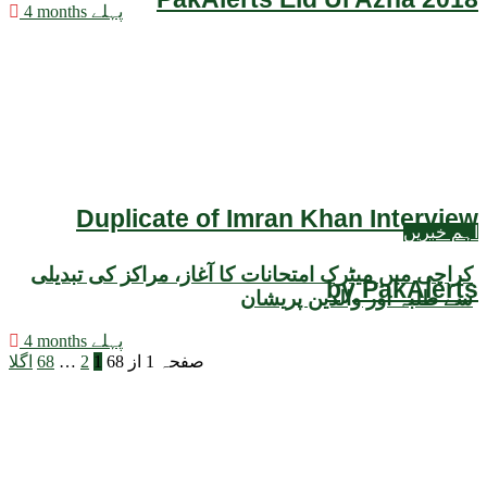
4 months پہلے
Duplicate of Imran Khan Interview
اہم خبریں
کراچی میں میٹرک امتحانات کا آغاز، مراکز کی تبدیلی
by PakAlerts
سے طلبہ اور والدین پریشان
4 months پہلے
صفحہ 1 از 68
1
2
…
68
اگلا