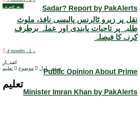
اہم خبریں
Sadar? Report by PakAlerts
نقل پر زیرو ٹالرنس پالیسی نافذ، ملوث
طلبہ پر تاحیات پابندی اور عملہ برطرف
کرنے کا فیصلہ
4 months پہلے
اشتہار
صفحہ اول
موضوع
تعلیم
Public Opinion About Prime
تعلیم
Minister Imran Khan by PakAlerts