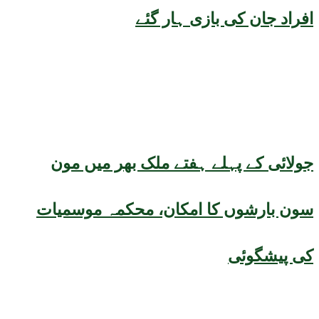
افراد جان کی بازی ہار گئے
جولائی کے پہلے ہفتے ملک بھر میں مون
سون بارشوں کا امکان، محکمہ موسمیات
کی پیشگوئی