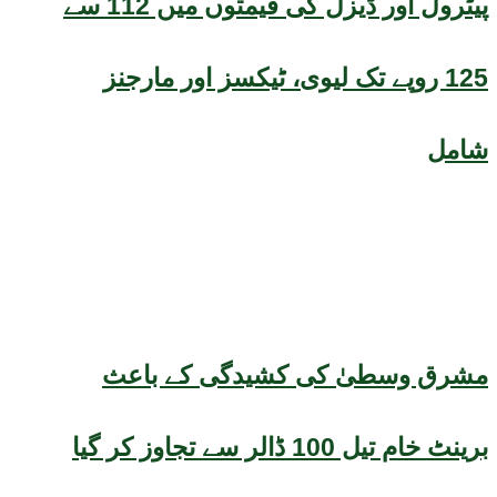
پیٹرول اور ڈیزل کی قیمتوں میں 112 سے
125 روپے تک لیوی، ٹیکسز اور مارجنز
شامل
مشرق وسطیٰ کی کشیدگی کے باعث
برینٹ خام تیل 100 ڈالر سے تجاوز کر گیا