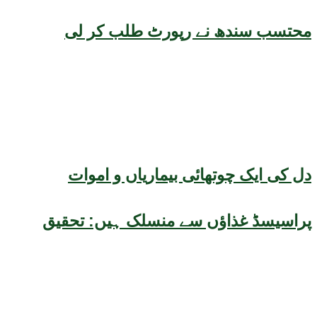
محتسب سندھ نے رپورٹ طلب کر لی
دل کی ایک چوتھائی بیماریاں و اموات
پراسیسڈ غذاؤں سے منسلک ہیں: تحقیق