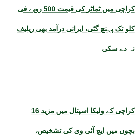
کراچی میں ٹماٹر کی قیمت 500 روپے فی
کلو تک پہنچ گئی، ایرانی درآمد بھی ریلیف
نہ دے سکی
کراچی کے ولیکا اسپتال میں مزید 16
بچوں میں ایچ آئی وی کی تشخیص،