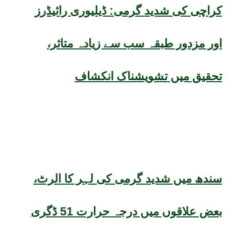
کراچی کی شدید گرمی: ڈیلیوری رائیڈرز
اور مزدور طبقہ سب سے زیادہ متاثر،
تحقیق میں تشویشناک انکشاف
سندھ میں شدید گرمی کی لہر کا الرٹ،
بعض علاقوں میں درجہ حرارت 51 ڈگری