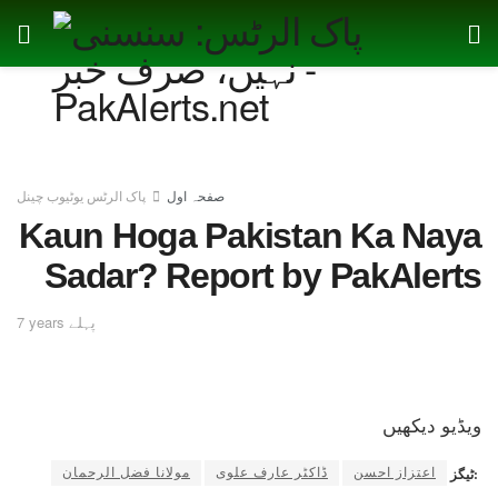
صفحہ اول
پاک الرٹس یوٹیوب چینل
Kaun Hoga Pakistan Ka Naya
Sadar? Report by PakAlerts
7 years پہلے
ویڈیو دیکھیں
اعتزاز احسن
ڈاکٹر عارف علوی
مولانا فضل الرحمان
ٹیگز: