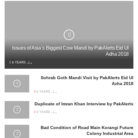
Issues of Asia`s Biggest Cow Mandi by PakAlerts Eid Ul
Adha 2018
8 YEARS پہلے
Sohrab Goth Mandi Visit by PakAlerts Eid Ul
Azha 2018
8 YEARS پہلے
Duplicate of Imran Khan Interview by PakAlerts
8 YEARS پہلے
Bad Condition of Road Main Korangi Future
Colony Industrial Area