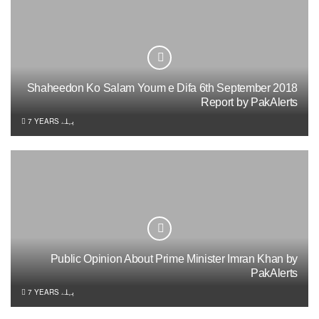
Shaheedon Ko Salam Youm e Difa 6th September 2018
Report by PakAlerts
7 YEARS پہلے
Public Opinion About Prime Minister Imran Khan by
PakAlerts
7 YEARS پہلے