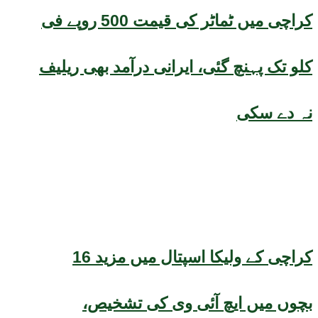
کراچی میں ٹماٹر کی قیمت 500 روپے فی
کلو تک پہنچ گئی، ایرانی درآمد بھی ریلیف
نہ دے سکی
کراچی کے ولیکا اسپتال میں مزید 16
بچوں میں ایچ آئی وی کی تشخیص،