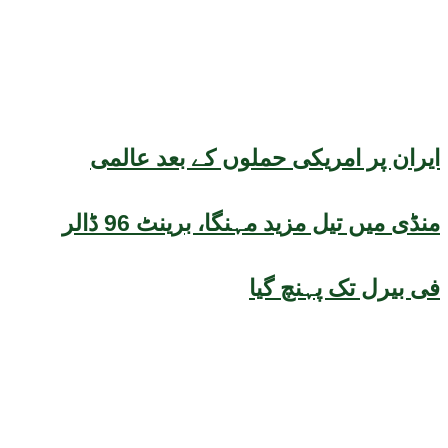
ایران پر امریکی حملوں کے بعد عالمی
منڈی میں تیل مزید مہنگا، برینٹ 96 ڈالر
فی بیرل تک پہنچ گیا