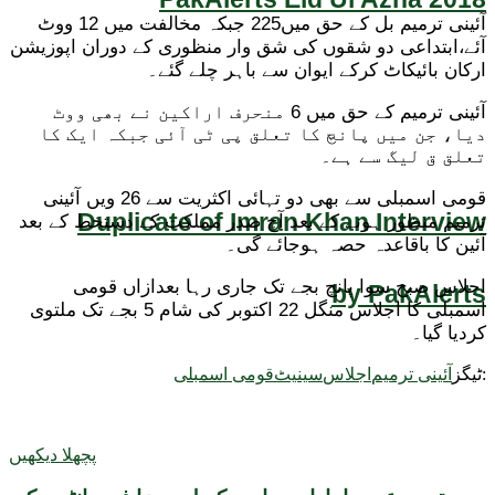
آئینی ترمیم بل کے حق میں225 جبکہ مخالفت میں 12 ووٹ
آئے،ابتداعی دو شقوں کی شق وار منظوری کے دوران اپوزیشن
ارکان بائیکاٹ کرکے ایوان سے باہر چلے گئے۔
آئینی ترمیم کے حق میں 6 منحرف اراکین نے بھی ووٹ
دیا، جن میں پانچ کا تعلق پی ٹی آئی جبکہ ایک کا
تعلق ق لیگ سے ہے۔
قومی اسمبلی سے بھی دو تہائی اکثریت سے 26 ویں آئینی
Duplicate of Imran Khan Interview
ترمیم منظور ہونے کے بعد آج صدر مملکت کے دستخط کے بعد
آئین کا باقاعدہ حصہ ہوجائے گی۔
اجلاس صبح سوا پانچ بجے تک جاری رہا بعدازاں قومی
by PakAlerts
اسمبلی کا اجلاس منگل 22 اکتوبر کی شام 5 بجے تک ملتوی
کردیا گیا۔
ٹیگز:
آئینی ترمیم
اجلاس
سینیٹ
قومی اسمبلی
پچھلا دیکھیں