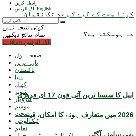
رابطہ کریں
پاک الرٹس English
کرنا صحت کے لیے کس حد تک نقصان
کوئی نتیجہ نہیں
دہ ہوسکتا ہے؟
تمام نتائج دیکھیں
English پاک الرٹس
صفحہ اول
تازہ ترین
پاکستان
دنیا
کھیل
شوبز
ایپل کا سستا ترین آئی فون 17 ای فروری
کاروبار
موسم
صحت
2026 میں متعارف ہونے کا امکان، قیمت
ٹیکنالوجی
تعلیم
بھی سامنے آگئی
پاک الرٹس یوٹیوب چینل