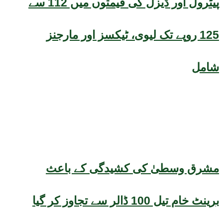
پیٹرول اور ڈیزل کی قیمتوں میں 112 سے
125 روپے تک لیوی، ٹیکسز اور مارجنز
شامل
مشرق وسطیٰ کی کشیدگی کے باعث
برینٹ خام تیل 100 ڈالر سے تجاوز کر گیا