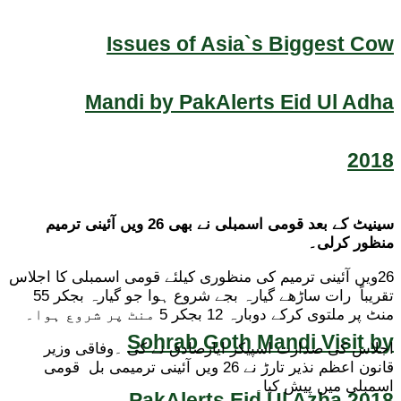
Issues of Asia`s Biggest Cow
Mandi by PakAlerts Eid Ul Adha
2018
سینیٹ کے بعد قومی اسمبلی نے بھی 26 ویں آئینی ترمیم
منظور کرلی۔
26ویں آئینی ترمیم کی منظوری کیلئے قومی اسمبلی کا اجلاس
تقریباً رات ساڑھے گیارہ بجے شروع ہوا جو گیارہ بجکر 55
منٹ پر ملتوی کرکے دوبارہ 12 بجکر 5 منٹ پر شروع ہوا۔
Sohrab Goth Mandi Visit by
اجلاس کی صدارت اسپیکر ایازصادق نے کی ۔وفاقی وزیر
قانون اعظم نذیر تارڑ نے 26 ویں آئینی ترمیمی بل قومی
اسمبلی میں پیش کیا۔
PakAlerts Eid Ul Azha 2018