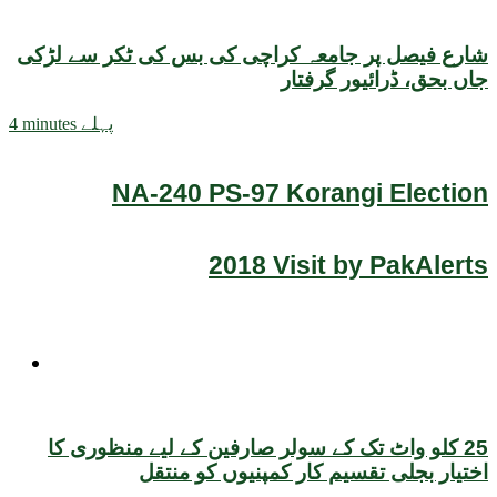
شارع فیصل پر جامعہ کراچی کی بس کی ٹکر سے لڑکی
جاں بحق، ڈرائیور گرفتار
4 minutes پہلے
NA-240 PS-97 Korangi Election
2018 Visit by PakAlerts
ٹیکنالوجی
25 کلو واٹ تک کے سولر صارفین کے لیے منظوری کا
اختیار بجلی تقسیم کار کمپنیوں کو منتقل