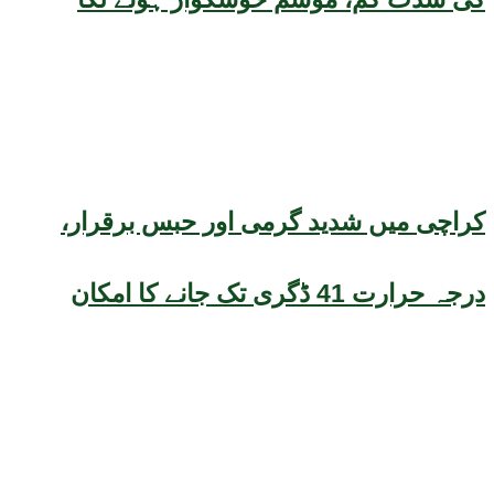
کراچی میں شدید گرمی اور حبس برقرار،
درجہ حرارت 41 ڈگری تک جانے کا امکان