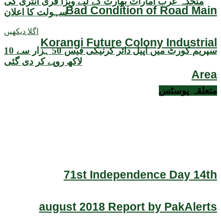
متحدہ عرب امارات بھارت کے لیے ویزا فری انٹری کی
Bad Condition of Road Main
سہولت کا اعلان
اگلا دیکھیں
Korangi Future Colony Industrial
سپریم کورٹ میں اپیل دائر کرنیکی فیس 50 ہزار سے 10
لاکھ روپے کر دی گئی
Area
متعلقہ
پوسٹس
71st Independence Day 14th
august 2018 Report by PakAlerts