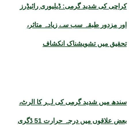
کراچی کی شدید گرمی: ڈیلیوری رائیڈرز
اور مزدور طبقہ سب سے زیادہ متاثر،
تحقیق میں تشویشناک انکشاف
سندھ میں شدید گرمی کی لہر کا الرٹ،
بعض علاقوں میں درجہ حرارت 51 ڈگری