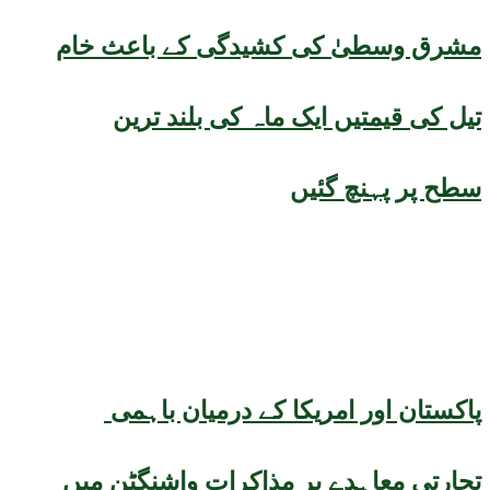
مشرق وسطیٰ کی کشیدگی کے باعث خام
تیل کی قیمتیں ایک ماہ کی بلند ترین
سطح پر پہنچ گئیں
پاکستان اور امریکا کے درمیان باہمی
تجارتی معاہدے پر مذاکرات واشنگٹن میں