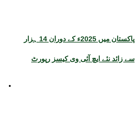
پاکستان میں 2025ء کے دوران 14 ہزار
سے زائد نئے ایچ آئی وی کیسز رپورٹ
موسم