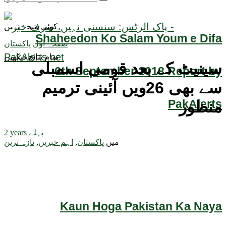
کوئی نتیجہ نہیں
Shaheedon Ko Salam Youm e Difa
صفحہ اول
پاکستان
تمام نتائج دیکھیں
سینیٹ کے بعد قومی اسمبلی
6th September 2018 Report by
سے بھی 26ویں آئینی ترمیم
PakAlerts
منظور
2 years پہلے
میں
پاکستان
,
اہم خبریں
,
تازہ ترین
Kaun Hoga Pakistan Ka Naya