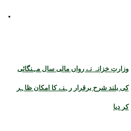
کاروبار
وزارتِ خزانہ نے رواں مالی سال مہنگائی
کی بلند شرح برقرار رہنے کا امکان ظاہر
کر دیا