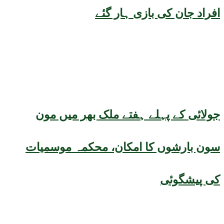
افراد جان کی بازی ہار گئے
جولائی کے پہلے ہفتے ملک بھر میں مون
سون بارشوں کا امکان، محکمہ موسمیات
کی پیشگوئی