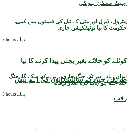
چیٹ ممکن ہوگی
پیٹرول، ڈیزل اور مٹی کے تیل کی قیمتوں میں کمی،
حکومت کا نیا نوٹیفکیشن جاری
2 hours پہلے
کوئلے کو جلائے بغیر بجلی پیدا کرنے کا نیا
ایران زیادہ دیر تک جنگ جاری نہیں رکھ سکے گا، جنگ
طریقہ، چین کے سائنسدانوں کی اہم پیش
جلد ختم ہو جائے گی، صدر ٹرمپ
3 hours پہلے
رفت