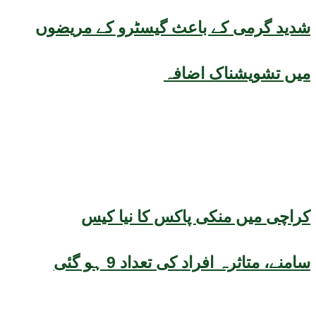
شدید گرمی کے باعث گیسٹرو کے مریضوں
میں تشویشناک اضافہ
کراچی میں منکی پاکس کا نیا کیس
سامنے، متاثرہ افراد کی تعداد 9 ہو گئی