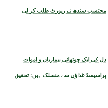
محتسب سندھ نے رپورٹ طلب کر لی
دل کی ایک چوتھائی بیماریاں و اموات
پراسیسڈ غذاؤں سے منسلک ہیں: تحقیق