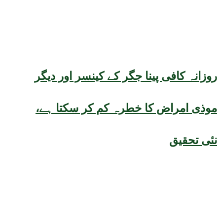
روزانہ کافی پینا جگر کے کینسر اور دیگر
موذی امراض کا خطرہ کم کر سکتا ہے،
نئی تحقیق