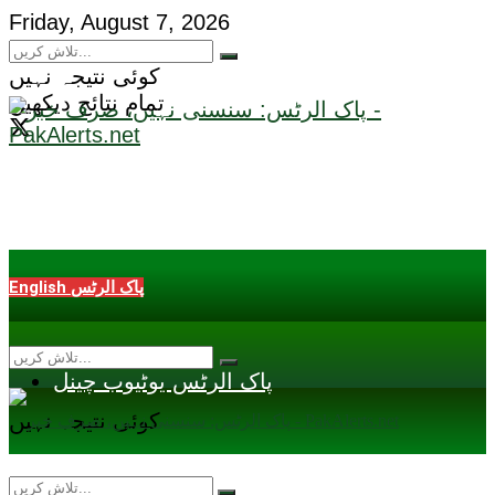
Friday, August 7, 2026
کوئی نتیجہ نہیں
تمام نتائج دیکھیں
English پاک الرٹس
پاک الرٹس یوٹیوب چینل
کوئی نتیجہ نہیں
تمام نتائج دیکھیں