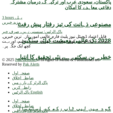
پاکستان، سعودی عرب اور ترکیہ کے درمیان مشترکہ
دفاعی معاہدے کا امکان
3 hours پہلے
مزید خبریں
مصنوعی ذہانت کی تیز رفتار پیش رفت
پاک الرٹس: سنسنی نہیں، صرف خبر
قابل اعتماد ڈیجیٹل نیوز پلیٹ فارم عالمی امور، تازہ ترین خبریں,
2028 تک عالمی معیشت کیلئے سنگین
سیاست, ٹیکنالوجی، کھیل، معیشت، تفریح، صحت، تعلیم، اور بہت
کچھ ایک جگہ پر۔
خطرہ بن سکتی ہے، نئی تحقیق کا انتباہ
© 2025
PakAlerts.net
| All rights of Media & Publications are
Reserved by
Pak Alerts
صفحہ اول
ضابطہ اخلاق
پاک الرٹز کے بارے میں
رابطہ کریں
پاک الرٹس English
صفحہ اول
ضابطہ اخلاق
گود میں لیپ ٹاپ رکھ کر استعمال
پاک الرٹز کے بارے میں