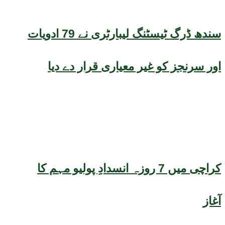
سندھ ڈرگ ٹیسٹنگ لیبارٹری نے 79 ادویات
اور سرنجز کو غیر معیاری قرار دے دیا
کراچی میں 7 روزہ انسدادِ پولیو مہم کا
آغاز