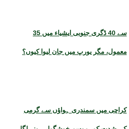
35 سے 40 ڈگری جنوبی ایشیاء میں
معمول، مگر یورپ میں جان لیوا کیوں؟
کراچی میں سمندری ہواؤں سے گرمی
کی شدت کم، موسم خوشگوار ہونے لگا