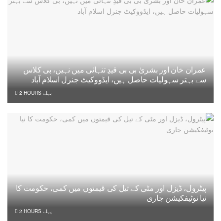
عمران خان اور بشریٰ بی بی قیدِ تنہائی میں نہیں، بی کلاس
سے بہتر سہولیات حاصل ہیں، ایڈووکیٹ جنرل اسلام آباد
2 HOURS پہلے
پیٹرول، ڈیزل اور مٹی کے تیل کی قیمتوں میں کمی، حکومت کا
نیا نوٹیفکیشن جاری
2 HOURS پہلے