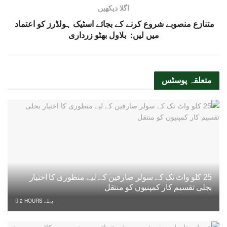
اگلا دیکھیں
متنازع منصوبے شروع کرنے کے بجائے اسٹیک ہولڈرز کو اعتماد
میں لیں: بلاول بھٹو زرداری
متعلقہ
پوسٹس
25 کلو واٹ تک کے سولر صارفین کے لیے منظوری کا اختیار
بجلی تقسیم کار کمپنیوں کو منتقل
2 HOURS پہلے