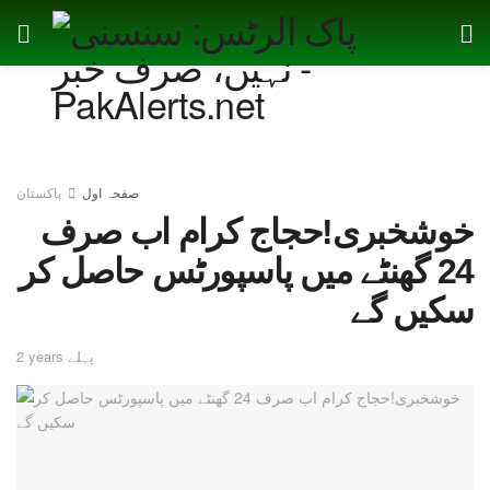
صفحہ اول
پاکستان
خوشخبری!حجاج کرام اب صرف
24 گھنٹے میں پاسپورٹس حاصل کر
سکیں گے
2 years پہلے