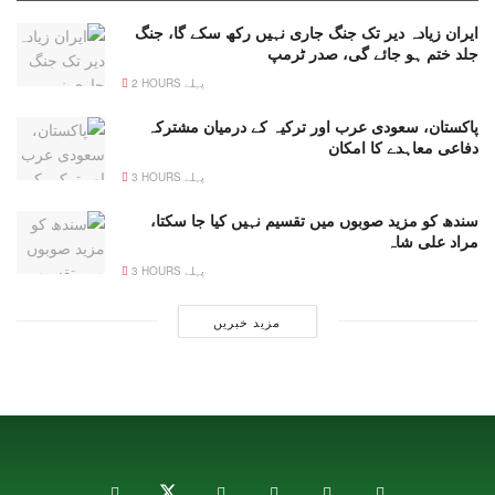
ایران زیادہ دیر تک جنگ جاری نہیں رکھ سکے گا، جنگ
جلد ختم ہو جائے گی، صدر ٹرمپ
2 HOURS پہلے
پاکستان، سعودی عرب اور ترکیہ کے درمیان مشترکہ
دفاعی معاہدے کا امکان
3 HOURS پہلے
سندھ کو مزید صوبوں میں تقسیم نہیں کیا جا سکتا،
مراد علی شاہ
3 HOURS پہلے
مزید خبریں