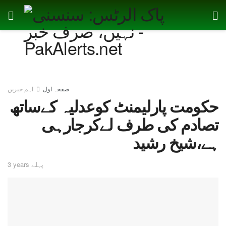
صفحہ اول
اہم خبریں
حکومت پارلیمنٹ کوعدلیہ کےساتھ
تصادم کی طرف لےکرجارہی
ہے،شیخ رشید
3 years پہلے