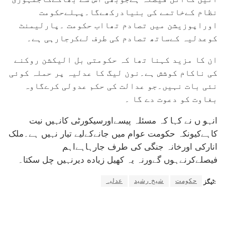
نظام کےخاتمے کی بنیادرکھےگا۔پہلےحکومت
اوراپوزیشن میں تصادم تھااب حکومت ۔پارلیمنٹ
کوعدلیہ کےساتھ تصادم کی طرف لےکرجارہی ہے۔
ان کا مزید کہنا تھا کہ حکومتی بل الیکشن روکنے
کی ناکام کوشش ہے۔نون لیگ کا عدلیہ پر حملہ کوئی
نئی بات نہیں۔جو عدالت کی حکم عدولی کرےگاوہ
بغاوت کو دعوت دے گا ۔
انہو ں نے کہا کہ مسئلہ پیسےاورسیکورٹی کانہیں نیت
کاہےکیونکہ حکومت عوام میں جانےکےلیے تیار نہیں ہے۔ملک
انارکی اورخانہ جنگی کی طرف جارہاہےاہم
فیصلےکرنےہوں گےورنہ یہ کھیل زیاده دیرنہیں چل سکتا۔
حکومت
شیخ رشید
عدلیہ
ٹیگز: