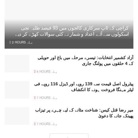
کراچی کے ٹاپ سرکاری کالجوں میں 93 فیصد طلبہ نجی
اسکولوں سے آئے، اعداد و شمار نے کئی سوالات کھڑے کر دیے
2 HOURS پہلے
آزاد کشمیر انتخابات: تیسرے مرحلے میں باغ اور حویلی
کے 4 حلقوں میں پولنگ جاری
6 HOURS پہلے
پیٹرول اصل قیمت سے 139 روپے اور ڈیزل 116 روپے فی
لیٹر مہنگا فروخت ہونے کا انکشاف
7 HOURS پہلے
میر رضا قتل کیس: شناخت مٹانے کے لیے چہرے پر تیزاب
پھینکے جانے کا دعویٰ
7 HOURS پہلے