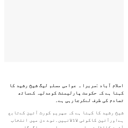
اسلام آباد :سربرا ہ عوامی مسلم لیگ شیخ رشید کا
کہنا ہے کہ حکومت پارلیمنٹ کوعدلیہ کےساتھ
تصادم کی طرف لےکرجارہی ہے۔
شیخ رشید کا کہنا ہے کہ سپریم کورٹ آئین کےتابع
ہےاورآئین کاکوئی لاڈلانہیں۔نوے دن میں انتخاب
آئین کااٹل فیصلہ ہےجوبھی اس سے بھاگےگاجمہوری