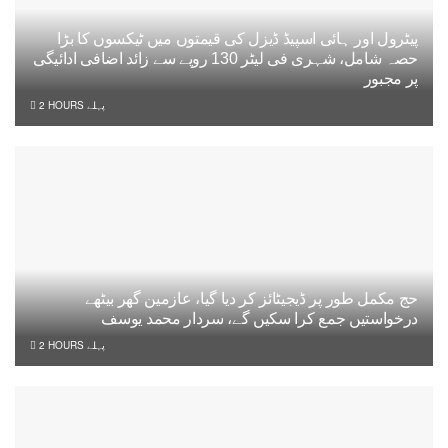
پیٹرول اور ہائی اسپیڈ ڈیزل کی قیمتوں میں ٹیکسوں کا بڑا
حصہ شامل، شہری فی لیٹر 130 روپے سے زائد اضافی ادائیگی
پر مجبور
2 HOURS پہلے
حج مکمل طور پر ڈیجیٹائز کر دیا گیا، عازمین گھر بیٹھے
درخواستیں جمع کرا سکیں گے، سردار محمد یوسف
2 HOURS پہلے