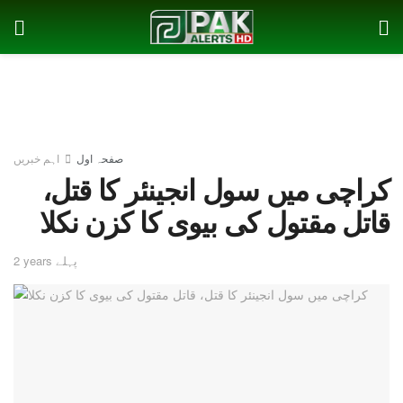
صفحہ اول
اہم خبریں
کراچی میں سول انجینئر کا قتل،
قاتل مقتول کی بیوی کا کزن نکلا
2 years پہلے