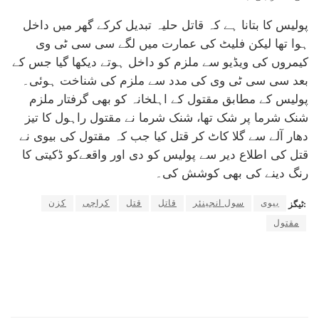
پولیس کا بتانا ہے کہ قاتل حلیہ تبدیل کرکے گھر میں داخل
ہوا تھا لیکن فلیٹ کی عمارت میں لگے سی سی ٹی وی
کیمروں کی ویڈیو سے ملزم کو داخل ہوتے دیکھا گیا جس کے
بعد سی سی ٹی وی کی مدد سے ملزم کی شناخت ہوئی۔
پولیس کے مطابق مقتول کے اہلخانہ کو بھی گرفتار ملزم
شنک شرما پر شک تھا، شنک شرما نے مقتول راہول کا تیز
دھار آلے سے گلا کاٹ کر قتل کیا جب کہ مقتول کی بیوی نے
قتل کی اطلاع دیر سے پولیس کو دی اور واقعےکو ڈکیتی کا
رنگ دینے کی بھی کوشش کی۔
بیوی
سول انجینئر
قاتل
قتل
کراچی
کزن
ٹیگز:
مقتول