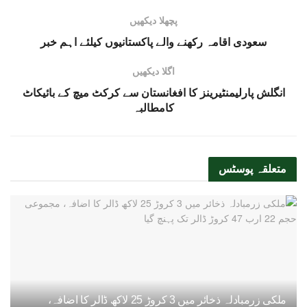
پچھلا دیکھیں
سعودی اقامہ رکھنے والے پاکستانیوں کیلئے اہم خبر
اگلا دیکھیں
انگلش پارلیمنٹیرینز کا افغانستان سے کرکٹ میچ کے بائیکاٹ
کامطالبہ
متعلقہ
پوسٹس
ملکی زرمبادلہ ذخائر میں 3 کروڑ 25 لاکھ ڈالر کا اضافہ،