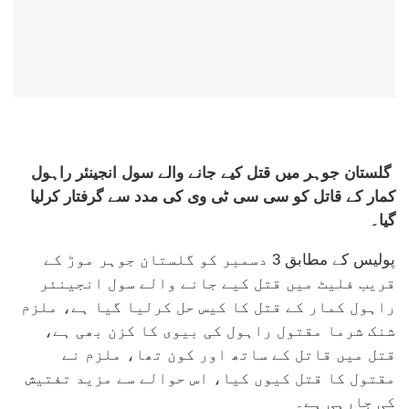
گلستان جوہر میں قتل کیے جانے والے سول انجینئر راہول
کمار کے قاتل کو سی سی ٹی وی کی مدد سے گرفتار کرلیا
گیا۔
پولیس کے مطابق 3 دسمبر کو گلستان جوہر موڑ کے
قریب فلیٹ میں قتل کیے جانے والے سول انجینئر
راہول کمار کے قتل کا کیس حل کرلیا گیا ہے، ملزم
شنک شرما مقتول راہول کی بیوی کا کزن بھی ہے،
قتل میں قاتل کے ساتھ اور کون تھا، ملزم نے
مقتول کا قتل کیوں کیا، اس حوالے سے مزید تفتیش
کی جارہی ہے۔