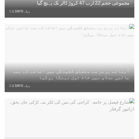
مجموعی حجم 22 ارب 47 کروڑ ڈالر تک پہنچ گیا
2 DAYS پہلے
آبنائے ہرمز سے متعلق کشیدگی میں اضافے کے بعد
عالمی منڈی میں خام تیل مہنگا ہوگیا
2 DAYS پہلے