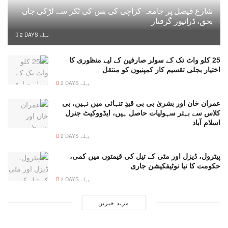
شارع فیصل پر جامعہ کراچی کی بس کی ٹکر سے لڑکی جاں
بحق، ڈرائیور گرفتار
2 DAYS پہلے
25 کلو واٹ تک کے سولر صارفین کے لیے منظوری کا
اختیار بجلی تقسیم کار کمپنیوں کو منتقل
2 DAYS پہلے
عمران خان اور بشریٰ بی بی قیدِ تنہائی میں نہیں، بی
کلاس سے بہتر سہولیات حاصل ہیں، ایڈووکیٹ جنرل
اسلام آباد
2 DAYS پہلے
پیٹرول، ڈیزل اور مٹی کے تیل کی قیمتوں میں کمی،
حکومت کا نیا نوٹیفکیشن جاری
2 DAYS پہلے
مزید خبریں