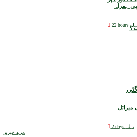
ھی ہمراہ
hours پہلے
ے؟
 میزائل
2 days پہلے
مزید خبریں