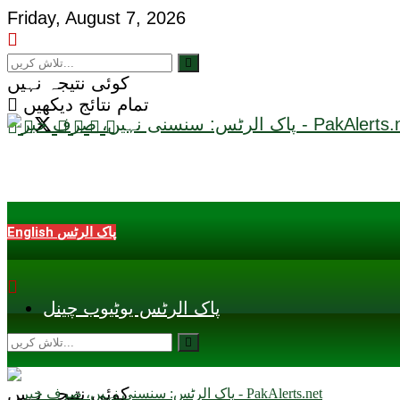
Friday, August 7, 2026
کوئی نتیجہ نہیں
تمام نتائج دیکھیں
English پاک الرٹس
پاک الرٹس یوٹیوب چینل
کوئی نتیجہ نہیں