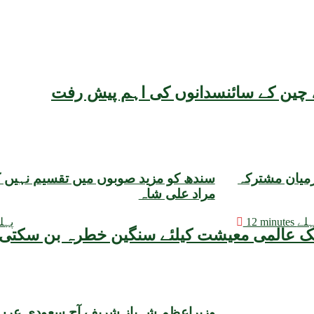
یقہ، چین کے سائنسدانوں کی اہم پیش رفت
رمیان مشترکہ
سندھ کو مزید صوبوں میں تقسیم نہیں کی
مراد علی شاہ
minutes پہلے
19 minutes 
وزیراعظم شہباز شریف آج سعودی عرب 