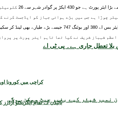
ر دور گورنڈانی کے مقام پر قائم کیا گیا ہے۔
بلا تعطل جاری ہے۔ پی ٹی اے
کراچی میں کورونا اور 
 نمبر شیئر کیے بغیر چیٹ ممکن ہوگی
بائیڈن کے تمام ایگزیکٹو آرڈرز