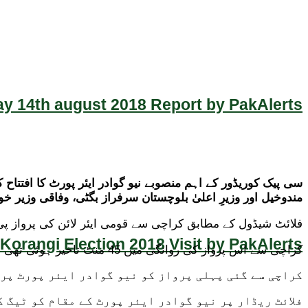
y 14th august 2018 Report by PakAlerts
سی پیک کوریڈور کے اہم منصوبے نیو گوادر ایئر پورٹ کا افتتاح ک
مندوخیل اور وزیرِ اعلیٰ بلوچستان سرفراز بگٹی، وفاقی وزیر 
فلائٹ شیڈول کے مطابق کراچی سے قومی ایئر لائن کی پرواز پی کے 503 پہلی پرواز ہے جس نے نیو گوادر انٹرنیشنل ایئر پورٹ پر 
Korangi Election 2018 Visit by PakAlerts
کراچی سے اس پرواز کی روانگی میں 45 منٹ تاخیر ہوئی تھی اور پرواز پی کے 503 صبح 9 بج کر 15 منٹ کے بجائے 10 بجے روانہ ہوئی تھی جس نے 11 بج کر 11 منٹ پر لینڈ کیا۔
کراچی سے گئی پہلی پرواز کو نیو گوادر ایئر پورٹ پر 
فلائٹ ریڈار پر نیو گوادر ایئر پورٹ کے مقام کو ٹیگ ک