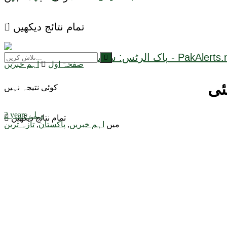
تمام نتائج دیکھیں
صفحہ اول
اہم خبریں
ئی
کوئی نتیجہ نہیں
2 years پہلے
تمام نتائج دیکھیں
میں
اہم خبریں
,
پاکستان
,
تازہ ترین