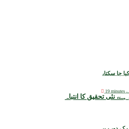
ا جا سکتا،
پہلے
کے دورے پر