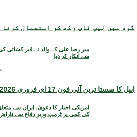
گود میں لیپ ٹاپ رکھ کر استعمال کرنا ص
میر رضا علی کے والد نے قبر کشائی کی
سے انکار کر دیا
48 
ایپل کا سستا ترین آئی فون 17 ای فروری 2026 میں متعارف ہونے کا امکان، قیمت بھی سامنے آگئی
امریکی اخبار کا دعویٰ، ایران سے متعلق
کی کمی پر ٹرمپ وزیرِ دفاع سے ناراض