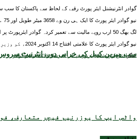
گوادر انٹرنیشنل ایئر پورٹ رقبے کے لحاظ سے پاکستان کا سب سے بڑا ایئر پورٹ ہے جو 430 ایکڑ پر گوادر شہر سے 26 کلومیٹ
نیو گوادر ایئر پورٹ کا ایک ہی رن وے 3658 میٹر طویل اور 75 میٹر چوڑا ہے جس میں بڑے ہوائی جہاز کو ایڈجسٹ کرنے کی گنجائش ہے۔
لگ بھگ 50 ارب روپے مالیت سے تعمیر کردہ گوادر ایئرپورٹ پر ایئر بس اے 380 اور بوئنگ 747 جیسے بڑے طیارے بھی لینڈ کر سکیں گے۔
نیو گوادر ایئر پورٹ کا علامتی افتتاح 14 اکتوبر 2024ء کو وزیرِ اعظم شہباز شریف نے کیا تھا تاہم ایئر پورٹ پر پروازوں کی باقاعدہ لینڈنگ آج سے شروع ہو رہی ہے۔
سب میرین کیبل کی خرابی دور، انٹرنیٹ سروس 
ٹیگز:
افتتاح
انٹرنیشنل ایئرپورٹ
پہلی کمرشل فلائٹ
لینڈ
نیو گوادر
واٹس ایپ کا یوزرنیم فیچر متعارف، فون