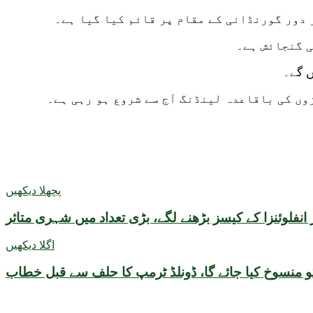
پچھلا دیکھیں
انفلوئنزا کے کیسز بڑھنے لگے، بڑی تعداد میں شہری متاثر
اگلا دیکھیں
 کو منسوخ کیا جائے گا، ڈونلڈ ٹرمپ کا حلف سے قبل خطاب