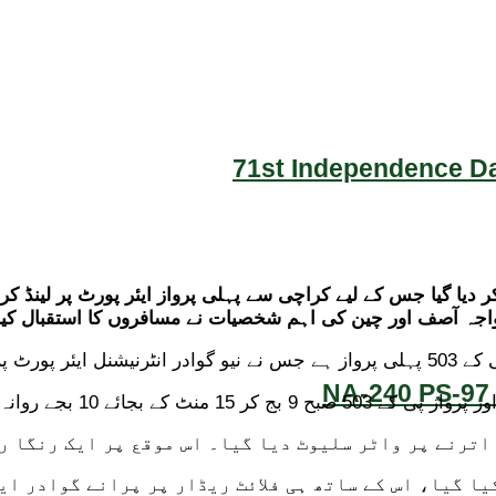
71st Independence Da
ر دیا گیا جس کے لیے کراچی سے پہلی پرواز ایئر پورٹ پر لینڈ کر
خواجہ آصف اور چین کی اہم شخصیات نے مسافروں کا استقبال کیا
لینڈ کیا۔
NA-240 PS-97 
اترنے پر واٹر سلیوٹ دیا گیا۔ اس موقع پر ایک رنگا ر
یا گیا، اس کے ساتھ ہی فلائٹ ریڈار پر پرانے گوادر ای