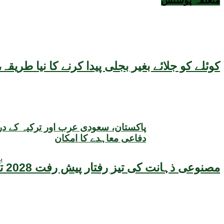
متعلقہ
پوسٹس
کوئلے کو جلائے بغیر بجلی پیدا کرنے کا نیا طر
پاکستان، سعودی عرب اور ترکیہ کے د
دفاعی معاہدے کا امکان
12 
مصنوعی ذہانت کی تیز رفتار پیش رفت 2028 تک عالمی معیشت کیلئے سنگین خطرہ بن سکتی ہے، نئی تحقیق کا انتباہ