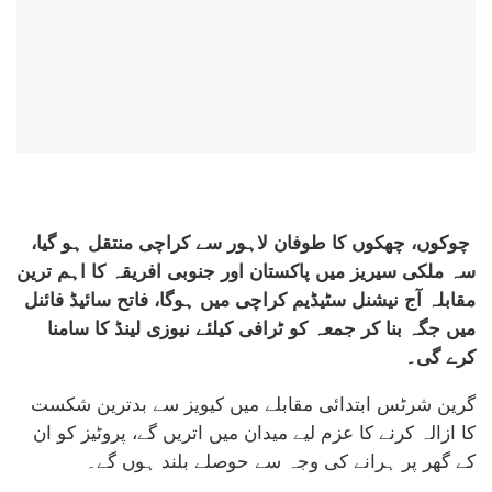
چوکوں، چھکوں کا طوفان لاہور سے کراچی منتقل ہو گیا،
سہ ملکی سیریز میں پاکستان اور جنوبی افریقہ کا اہم ترین
مقابلہ آج نیشنل سٹیڈیم کراچی میں ہوگا، فاتح سائیڈ فائنل
میں جگہ بنا کر جمعہ کو ٹرافی کیلئے نیوزی لینڈ کا سامنا
کرے گی۔
گرین شرٹس ابتدائی مقابلے میں کیویز سے بدترین شکست
کا ازالہ کرنے کا عزم لیے میدان میں اتریں گے، پروٹیز کو ان
کے گھر پر ہرانے کی وجہ سے حوصلے بلند ہوں گے۔