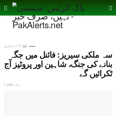
صفحہ اول
اہم خبریں
سہ ملکی سیریز: فائنل میں جگہ
بنانے کی جنگ، شاہین اور پروٹیز آج
ٹکرائیں گے
1 year پہلے