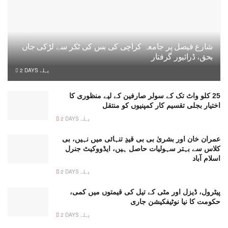
شارع فیصل پر جامعہ کراچی کی بس کی ٹکر سے لڑکی جاں
بحق، ڈرائیور گرفتار
2 DAYS پہلے
25 کلو واٹ تک کے سولر صارفین کے لیے منظوری کا
اختیار بجلی تقسیم کار کمپنیوں کو منتقل
2 DAYS پہلے
عمران خان اور بشریٰ بی بی قیدِ تنہائی میں نہیں، بی
کلاس سے بہتر سہولیات حاصل ہیں، ایڈووکیٹ جنرل
اسلام آباد
2 DAYS پہلے
پیٹرول، ڈیزل اور مٹی کے تیل کی قیمتوں میں کمی،
حکومت کا نیا نوٹیفکیشن جاری
2 DAYS پہلے