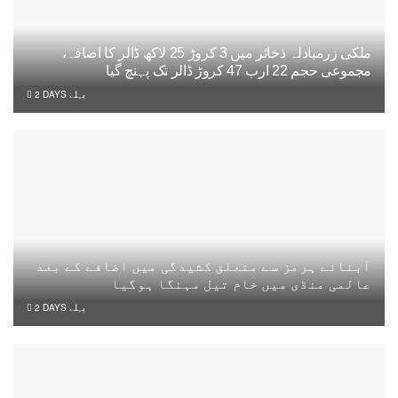
ملکی زرمبادلہ ذخائر میں 3 کروڑ 25 لاکھ ڈالر کا اضافہ،
مجموعی حجم 22 ارب 47 کروڑ ڈالر تک پہنچ گیا
2 DAYS پہلے
آبنائے ہرمز سے متعلق کشیدگی میں اضافے کے بعد
عالمی منڈی میں خام تیل مہنگا ہوگیا
2 DAYS پہلے