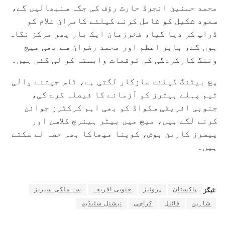
محمد حسنین انجرڈ حارث رؤف کی جگہ سنبھالیں گے،
سعود شکیل کو شامل کرنے کیلئے کامران غلام کو
ڈراپ کر دیا گیا، فخرزمان ایک بار پھر مرکز نگاہ
ہوں گے، بابر اعظم اور محمد رضوان سے بھی میچ
وننگ کارکردگی کی توقعات وابستہ کر لی گئی ہیں۔
پچ بیٹنگ کیلئے سازگار لگتی ہے، ٹاس جیتنے والی
ٹیم پہلے بیٹرز کو آزمانے کا فیصلہ کرے گی،
جنوبی افریقی سکواڈ کو بھی اہم کرکٹرز جوائن
کرنے لگے ہیں، میچ میں بیٹر ہینرچ کلاسن اور
پیسرز کاربن بوش، کوینا مپھاکا بھی حصہ لے سکتے
ہیں۔
پاکستان
پروٹیز
جنوبی افریقہ
سہ ملکی سیریز
ٹیگز:
شاہین
فائنل
کراچی
نیشنل سٹیڈیم