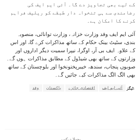
کے لیے بھی تجاویز دے گا۔ آئی ایم ایف کی
رضامندی سے ہی تنخواہ دار طبقے کو ریلیف فراہم
کرنے کا امکان ہے۔
آئی ایم ایف وفد وزارت خزانہ، وزارت توانائی، منصوبہ
بندی، سٹیٹ بینک حکام کے ساتھ مذاکرات کرے گا، اور اس
کے علاوہ ایف بی آر، اوگرا، نیپرا سمیت دیگر اداروں اور
وزارتوں کے ساتھ بھی شیڈول کے مطابق مذاکرات ہوں گے۔
صوبوں پنجاب، سندھ، خیبرپختونخوا اور بلوچستان کے ساتھ
بھی الگ الگ مذاکرات کیے جائیں گے۔
آئی ایم ایف
اقتصادی جائزے
پاکستان
وفد
ٹیگز:
پچھلا دیکھیں