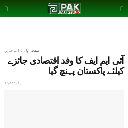
صفحہ اول
اہم خبریں
آئی ایم ایف کا وفد اقتصادی جائزے
کیلئے پاکستان پہنچ گیا
1 year پہلے