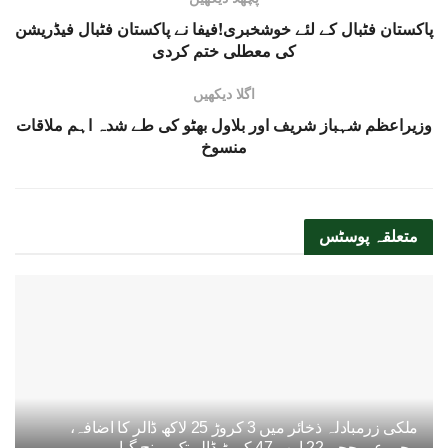
پاکستان فٹبال کے لئے خوشخبری!فیفا نے پاکستان فٹبال فیڈریشن
کی معطلی ختم کردی
اگلا دیکھیں
وزیراعظم شہباز شریف اور بلاول بھٹو کی طے شدہ اہم ملاقات
منسوخ
متعلقہ
پوسٹس
ملکی زرمبادلہ ذخائر میں 3 کروڑ 25 لاکھ ڈالر کا اضافہ،
مجموعی حجم 22 ارب 47 کروڑ ڈالر تک پہنچ گیا