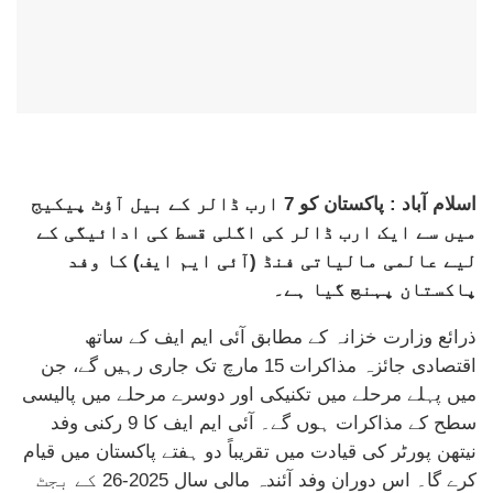
اسلام آباد : پاکستان کو 7 ارب ڈالر کے بیل آؤٹ پیکیج
میں سے ایک ارب ڈالر کی اگلی قسط کی ادائیگی کے
لیے عالمی مالیاتی فنڈ (آئی ایم ایف) کا وفد
پاکستان پہنچ گیا ہے۔
ذرائع وزارت خزانہ کے مطابق آئی ایم ایف کے ساتھ
اقتصادی جائزہ مذاکرات 15 مارچ تک جاری رہیں گے، جن
میں پہلے مرحلے میں تکنیکی اور دوسرے مرحلے میں پالیسی
سطح کے مذاکرات ہوں گے۔ آئی ایم ایف کا 9 رکنی وفد
نیتھن پورٹر کی قیادت میں تقریباً دو ہفتے پاکستان میں قیام
کرے گا۔ اس دوران وفد آئندہ مالی سال 2025-26 کے بجٹ