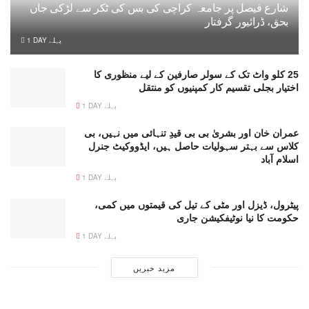
شارع فیصل پر جامعہ کراچی کی بس کی ٹکر سے لڑکی جاں
بحق، ڈرائیور گرفتار
1 DAY پہلے
25 کلو واٹ تک کے سولر صارفین کے لیے منظوری کا
اختیار بجلی تقسیم کار کمپنیوں کو منتقل
1 DAY پہلے
عمران خان اور بشریٰ بی بی قیدِ تنہائی میں نہیں، بی
کلاس سے بہتر سہولیات حاصل ہیں، ایڈووکیٹ جنرل
اسلام آباد
1 DAY پہلے
پیٹرول، ڈیزل اور مٹی کے تیل کی قیمتوں میں کمی،
حکومت کا نیا نوٹیفکیشن جاری
1 DAY پہلے
مزید خبریں