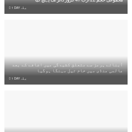
1 DAY پہلے
آبنائے ہرمز سے متعلق کشیدگی میں اضافے کے بعد
عالمی منڈی میں خام تیل مہنگا ہوگیا
1 DAY پہلے