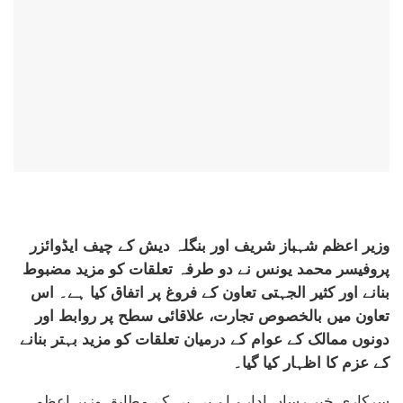
وزیر اعظم شہباز شریف اور بنگلہ دیش کے چیف ایڈوائزر
پروفیسر محمد یونس نے دو طرفہ تعلقات کو مزید مضبوط
بنانے اور کثیر الجہتی تعاون کے فروغ پر اتفاق کیا ہے۔ اس
تعاون میں بالخصوص تجارت، علاقائی سطح پر روابط اور
دونوں ممالک کے عوام کے درمیان تعلقات کو مزید بہتر بنانے
کے عزم کا اظہار کیا گیا۔
سرکاری خبر رساں ادارے اے پی پی کے مطابق وزیر اعظم