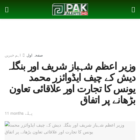
صفحہ اول
اہم خبریں
وزیر اعظم شہباز شریف اور بنگلہ
دیش کے چیف ایڈوائزر محمد
یونس کا تجارت اور علاقائی تعاون
بڑھانے پر اتفاق
11 months پہلے