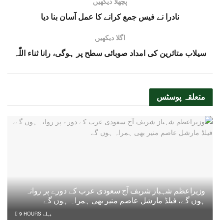
پچھلا دیکھیں
نادرا نے فیس جمع کرانے کا عمل آسان بنا دیا
اگلا دیکھیں
سیلاب متاثرین کی امداد صوبائی سطح پر ہوگی، رانا ثناء اللّٰہ
متعلقہ
پوسٹس
وزیراعظم شہباز شریف آج سعودی عرب کے دورے پر روانہ
ہوں گے، فیلڈ مارشل عاصم منیر بھی ہمراہ ہوں گے
9 HOURS پہلے