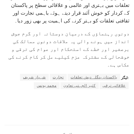
تعلقات میں بہتری اور عالمی و علاقائی سطح پر پاکستان
کے کردار کو خوش آئند قرار دیتے ہوئے باہمی تجارت اور
ثقافتی تعلقات کو بہتر کرنے کی اہمیت پر بھی زور دیا۔
دونوں رہنماؤں کے درمیان دوستانہ اور گرم جوش
انداز میں ہونے والی یہ ملاقات دونوں ممالک کی
برصغیر اور خطے کے استحکام اور عوام کی ترقی و
خوشحالی کے مشترکہ عزم کیلیے مل کر کام کرنے کی
عکاس ہے۔
پاکستان بنگلہ دیش تعلقات
تجارت
شہباز شریف
ٹیگز:
علاقائی ترقی
کثیر الجہتی تعاون
محمد یونس