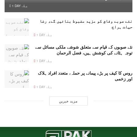
1 DAY پہلے
نئے صوبے وفاق کو مزید مضبوط بنائیں گے، رضا
حیات ہراج
1 DAY پہلے
نئے صوبوں کے قیام سے متعلق شوشے ملکی مسائل سے
توجہ ہٹانے کی کوشش ہیں، فضل الرحمان
1 DAY پہلے
روس کا کیف پر بڑے پیمانے پر حملہ، متعدد افراد ہلاک
اور زخمی
1 DAY پہلے
مزید خبریں