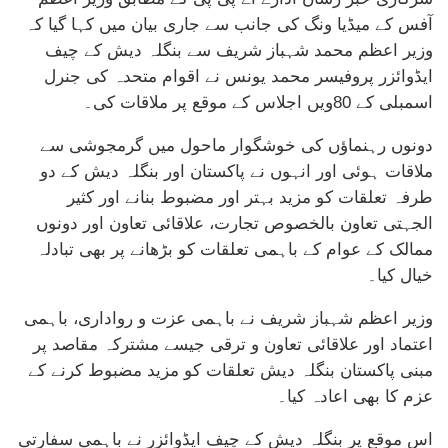
آفس کے میڈیا ونگ کی جانب سے جاری بیان میں کہا گیا کہ
وزیر اعظم محمد شہباز شریف سے بنگلہ دیش کے چیف
ایڈوائزر پروفیسر محمد یونس نے اقوام متحدہ کی جنرل
اسمبلی کے 80ویں اجلاس کے موقع پر ملاقات کی۔
دونوں رہنماؤں کی خوشگوار ماحول میں گرمجوشی سے
ملاقات ہوئی اور انہوں نے پاکستان اور بنگلہ دیش کے دو
طرفہ تعلقات کو مزید بہتر اور مضبوط بنانے اور کثیر
الجہتی تعاون بالخصوص تجارت، علاقائی تعاون اور دونوں
ممالک کے عوام کے باہمی تعلقات کو بڑھانے پر بھی تبادلہ
خیال کیا۔
وزیر اعظم شہباز شریف نے باہمی عزت و رواداری، باہمی
اعتماد اور علاقائی تعاون و ترقی جیسے مشترکہ مقاصد پر
مبنی پاکستان بنگلہ دیش تعلقات کو مزید مضبوط کرنے کے
عزم کا بھی اعادہ کیا۔
اس موقع پر بنگلہ دیش کے چیف ایڈوائزر نے باہمی سفارتی