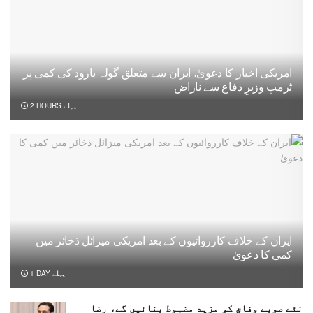
امریکی اخبار کا دعویٰ، ایران سے متعلق گولہ بارود کی کمی پر
ٹرمپ وزیرِ دفاع سے ناراض
2 HOURS پہلے
ایران کے خلاف کارروائیوں کے بعد امریکی میزائل ذخائر میں
کمی کا دعویٰ
1 DAY پہلے
نئے صوبے وفاق کو مزید مضبوط بنائیں گے، رضا