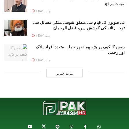
حیات ہراج
1 DAY پہلے
نئے صوبوں کے قیام سے متعلق شوشے ملکی مسائل سے
توجہ ہٹانے کی کوشش ہیں، فضل الرحمان
1 DAY پہلے
روس کا کیف پر بڑے پیمانے پر حملہ، متعدد افراد ہلاک
اور زخمی
1 DAY پہلے
مزید خبریں