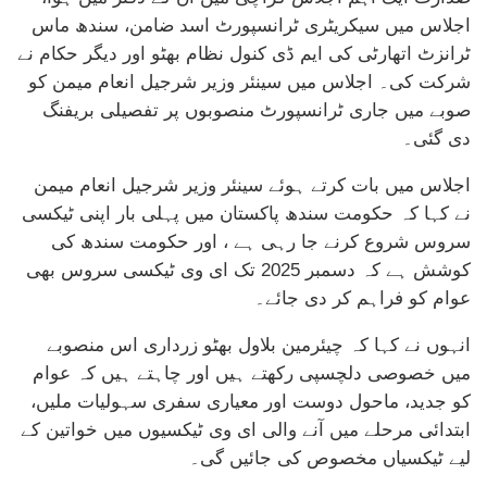
اجلاس میں سیکریٹری ٹرانسپورٹ اسد ضامن، سندھ ماس
ٹرانزٹ اتھارٹی کی ایم ڈی کنول نظام بھٹو اور دیگر حکام نے
شرکت کی۔ اجلاس میں سینئر وزیر شرجیل انعام میمن کو
صوبے میں جاری ٹرانسپورٹ منصوبوں پر تفصیلی بریفنگ
دی گئی۔
اجلاس میں بات کرتے ہوئے سینئر وزیر شرجیل انعام میمن
نے کہا کہ حکومت سندھ پاکستان میں پہلی بار اپنی ٹیکسی
سروس شروع کرنے جا رہی ہے ، اور حکومت سندھ کی
کوشش ہے کہ دسمبر 2025 تک ای وی ٹیکسی سروس بھی
عوام کو فراہم کر دی جائے۔
انہوں نے کہا کہ چیئرمین بلاول بھٹو زرداری اس منصوبے
میں خصوصی دلچسپی رکھتے ہیں اور چاہتے ہیں کہ عوام
کو جدید، ماحول دوست اور معیاری سفری سہولیات ملیں،
ابتدائی مرحلے میں آنے والی ای وی ٹیکسیوں میں خواتین کے
لیے ٹیکسیاں مخصوص کی جائیں گی۔