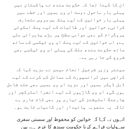
ان کا کہنا تھا کہ حکومت سندھ نے پاکستان میں
پہلی بار ماحول دوست ای وی بسیں اور خطے میں
پہلی بار خواتین کے لیے پنک بس سروس متعارف
کرائی، خواتین اور طالبات کے لیے پنک اسکوٹی
پروگرام کو بھی عوامی سطح پر بڑی پذیرائی ملی
ہے، اب خواتین کے لیے پنک ای وی ٹیکسی کے ساتھ
ساتھ حکومت سندھ ملک کی پہلی ای وی ٹیکسی بھی
شروع کی جا رہی ہے۔
سینئر وزیر شرجیل انعام میمن نے مزید کہا کہ
کراچی میں ٹرانسپورٹ کے مسائل کم کرنے کے لیے
ڈبل ڈیکر بسیں اور مزید ای وی بسیں بھی جلد شامل
ہوں گی، ای وی گاڑیوں کے لیے انفرا اسٹرکچر اور
چارجنگ اسٹیشنز کی تیاری پر بھی کام جاری ہے
تاکہ یہ منصوبہ پائیدار اور کامیاب ثابت ہو۔
انہوں نے کہا کہ خواتین کو محفوظ اور سستی سفری
سہولیات فراہم کرنا حکومت سندھ کا عزم ہے، بین