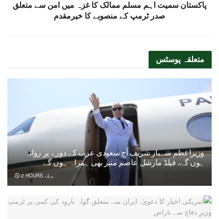
پاکستان سمیت اہم مسلم ممالک کا غزہ میں امن سے متعلق
صدر ٹرمپ کے منصوبے کا خیرمقدم
متعلقہ
پوسٹس
وزیراعظم شہباز شریف آج سعودی عرب کے دورے پر روانہ
ہوں گے، فیلڈ مارشل عاصم منیر بھی ہمراہ ہوں گے
2 HOURS پہلے