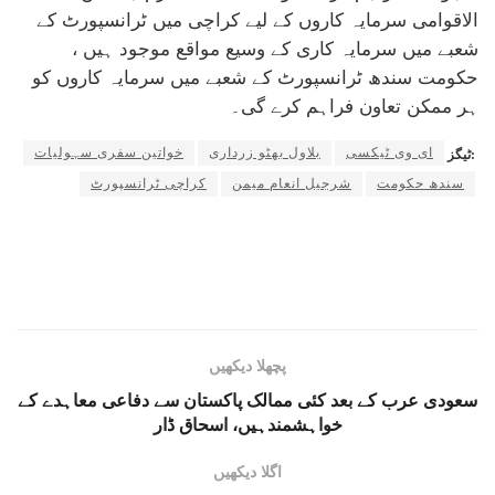
الاقوامی سرمایہ کاروں کے لیے کراچی میں ٹرانسپورٹ کے
شعبے میں سرمایہ کاری کے وسیع مواقع موجود ہیں ،
حکومت سندھ ٹرانسپورٹ کے شعبے میں سرمایہ کاروں کو
ہر ممکن تعاون فراہم کرے گی۔
ای وی ٹیکسی
بلاول بھٹو زرداری
خواتین سفری سہولیات
ٹیگز:
سندھ حکومت
شرجیل انعام میمن
کراچی ٹرانسپورٹ
پچھلا دیکھیں
سعودی عرب کے بعد کئی ممالک پاکستان سے دفاعی معاہدے کے
خواہشمندہیں، اسحاق ڈار
اگلا دیکھیں