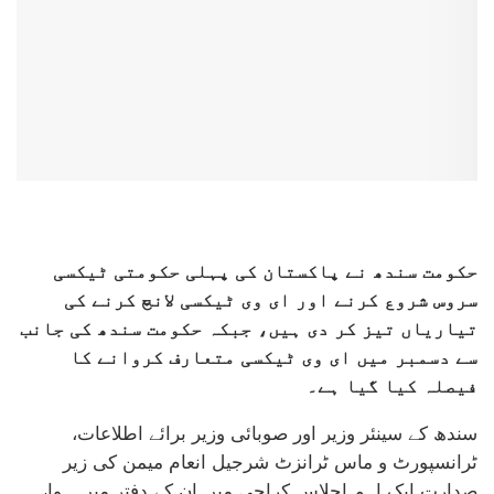
حکومت سندھ نے پاکستان کی پہلی حکومتی ٹیکسی
سروس شروع کرنے اور ای وی ٹیکسی لانچ کرنے کی
تیاریاں تیز کر دی ہیں، جبکہ حکومت سندھ کی جانب
سے دسمبر میں ای وی ٹیکسی متعارف کروانے کا
فیصلہ کیا گیا ہے۔
سندھ کے سینئر وزیر اور صوبائی وزیر برائے اطلاعات،
ٹرانسپورٹ و ماس ٹرانزٹ شرجیل انعام میمن کی زیر
صدارت ایک اہم اجلاس کراچی میں ان کے دفتر میں ہوا،