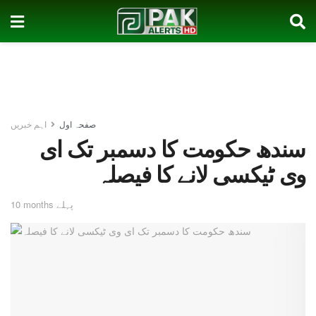
صفحہ اول
اہم خبریں
سندھ حکومت کا دسمبر تک ای
وی ٹیکسی لانے کا فیصلہ
10 months پہلے