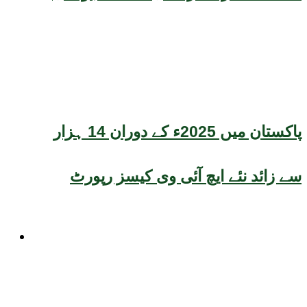
پاکستان میں 2025ء کے دوران 14 ہزار
سے زائد نئے ایچ آئی وی کیسز رپورٹ
موسم