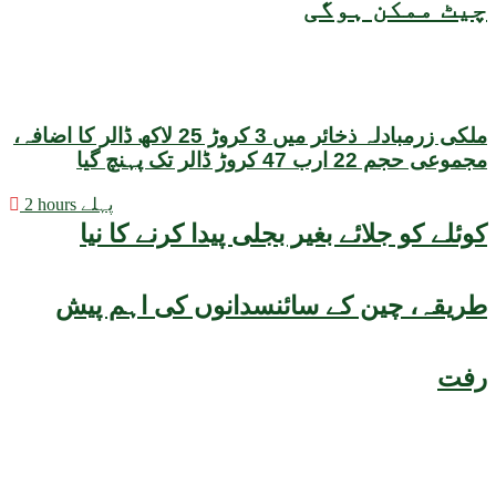
چیٹ ممکن ہوگی
ملکی زرمبادلہ ذخائر میں 3 کروڑ 25 لاکھ ڈالر کا اضافہ،
مجموعی حجم 22 ارب 47 کروڑ ڈالر تک پہنچ گیا
2 hours پہلے
کوئلے کو جلائے بغیر بجلی پیدا کرنے کا نیا
طریقہ، چین کے سائنسدانوں کی اہم پیش
رفت