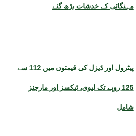
مہنگائی کے خدشات بڑھ گئے
پیٹرول اور ڈیزل کی قیمتوں میں 112 سے
125 روپے تک لیوی، ٹیکسز اور مارجنز
شامل