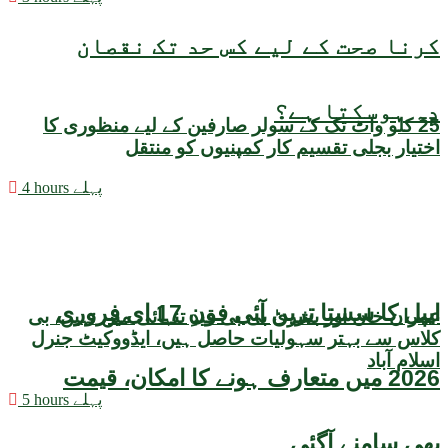
کرنا صحت کے لیے کس حد تک نقصان
دہ ہوسکتا ہے؟
25 کلو واٹ تک کے سولر صارفین کے لیے منظوری کا
اختیار بجلی تقسیم کار کمپنیوں کو منتقل
4 hours پہلے
ایپل کا سستا ترین آئی فون 17 ای فروری
عمران خان اور بشریٰ بی بی قیدِ تنہائی میں نہیں، بی
کلاس سے بہتر سہولیات حاصل ہیں، ایڈووکیٹ جنرل
اسلام آباد
2026 میں متعارف ہونے کا امکان، قیمت
5 hours پہلے
بھی سامنے آگئی