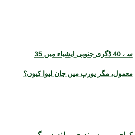
35 سے 40 ڈگری جنوبی ایشیاء میں
معمول، مگر یورپ میں جان لیوا کیوں؟
کراچی میں سمندری ہواؤں سے گرمی