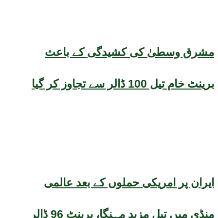
مشرق وسطیٰ کی کشیدگی کے باعث
برینٹ خام تیل 100 ڈالر سے تجاوز کر گیا
ایران پر امریکی حملوں کے بعد عالمی
منڈی میں تیل مزید مہنگا، برینٹ 96 ڈالر