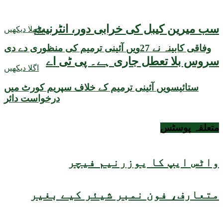
سب میرین کیبل کی خرابی دور، انٹرنیٹ
پچھلا دیکھیں
وفاقی کابینہ نے 27ویں آئینی ترمیم کی منظوری دے دی
سروس بلا تعطل جاری ہے۔ پی ٹی اے
اگلا دیکھیں
ستائیسویں آئینی ترمیم کے خلاف سپریم کورٹ میں
درخواست دائر
متعلقہ
پوسٹس
واٹس ایپ کا یوزرنیم فیچر
متعارف، فون نمبر شیئر کیے بغیر