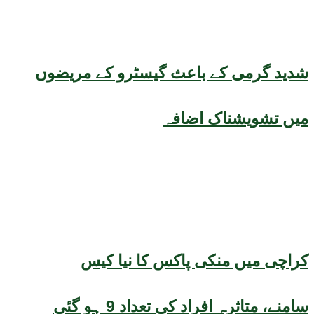
شدید گرمی کے باعث گیسٹرو کے مریضوں
میں تشویشناک اضافہ
کراچی میں منکی پاکس کا نیا کیس
سامنے، متاثرہ افراد کی تعداد 9 ہو گئی