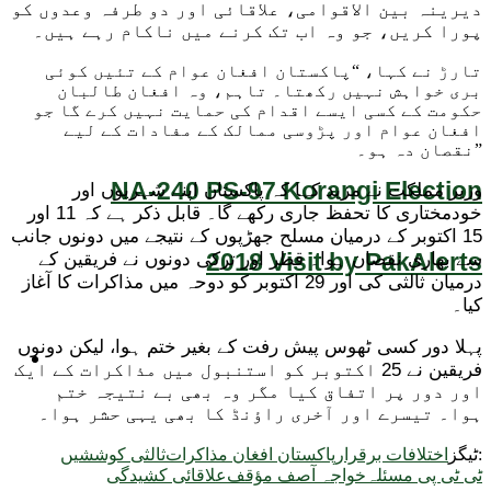
دیرینہ بین الاقوامی، علاقائی اور دو طرفہ وعدوں کو
پورا کریں، جو وہ اب تک کرنے میں ناکام رہے ہیں۔
تارڑ نے کہا، “پاکستان افغان عوام کے تئیں کوئی
بری خواہش نہیں رکھتا۔ تاہم، وہ افغان طالبان
حکومت کے کسی ایسے اقدام کی حمایت نہیں کرے گا جو
افغان عوام اور پڑوسی ممالک کے مفادات کے لیے
نقصان دہ ہو۔”
NA-240 PS-97 Korangi Election
وزیر مملکت نے مزید کہا کہ پاکستان اپنے شہریوں اور
خودمختاری کا تحفظ جاری رکھے گا۔ قابل ذکر ہے کہ 11 اور
15 اکتوبر کے درمیان مسلح جھڑپوں کے نتیجے میں دونوں جانب
2018 Visit by PakAlerts
سے بھاری نقصان ہوا۔ قطر اور ترکی دونوں نے فریقین کے
درمیان ثالثی کی اور 29 اکتوبر کو دوحہ میں مذاکرات کا آغاز
کیا۔
پہلا دور کسی ٹھوس پیش رفت کے بغیر ختم ہوا، لیکن دونوں
ٹیکنالوجی
فریقین نے 25 اکتوبر کو استنبول میں مذاکرات کے ایک
اور دور پر اتفاق کیا مگر وہ بھی بے نتیجہ ختم
ہوا۔ تیسرے اور آخری راؤنڈ کا بھی یہی حشر ہوا۔
ٹیگز:
اختلافات برقرار
پاکستان افغان مذاکرات
ثالثی کوششیں
ٹی ٹی پی مسئلہ
خواجہ آصف مؤقف
علاقائی کشیدگی