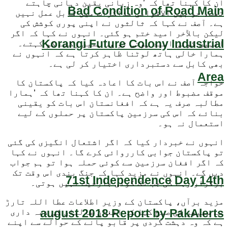
ان کا کہنا تھا کہ ’وہ زبانی یقین دہانی چاہتے
Bad Condition of Road Main
تھے، جو بین الاقوامی مذاکرات میں قابل عمل نہیں
ہے۔ آصف نے کہا کہ ثالثوں نے اپنی پوری کوشش کی
لیکن بالآخر امید ختم ہو گئی۔ انہوں نے کہا کہ اگر
Korangi Future Colony Industrial
انہیں کوئی امید ہوتی تو وہ ہمیں رکنے کو کہتے۔
ہمارا خالی ہاتھ لوٹنا ظاہر کرتا ہے کہ انہوں نے
بھی کابل سے دستبرداری اختیار کر لی ہے۔
Area
خواجہ آصف نے اس بات کا اعادہ کیا کہ پاکستان کا
موقف مضبوط اور واضح ہے۔ ان کا کہنا تھا کہ ’ہمارا
مطالبہ صرف یہ ہے کہ افغانستان اس بات کو یقینی
بنائے کہ اس کی سرزمین پاکستان پر حملوں کے لیے
استعمال نہ ہو۔
انہوں نے خبردار کیا کہ اگر اشتعال انگیزی کی گئی
تو پاکستان جوابی کارروائی کرے گا۔ انہوں نے کہا
کہ اگر افغان سرزمین سے کوئی حملہ ہوا تو ہم جواب
دیں گے۔ انہوں نے مزید کہا کہ جنگ بندی اس وقت تک
71st Independence Day 14th
برقرار رہے گی جب تک کوئی جارحیت نہیں ہوتی۔
مزید برآں، پاکستان کے وزیر اطلاعات عطا اللہ تارڑ
august 2018 Report by PakAlerts
نے سنیچر کی صبح کہا کہ افغان طالبان کی ذمہ داری
ہے کہ وہ دہشت گردی پر قابو پانے کے حوالے سے اپنے