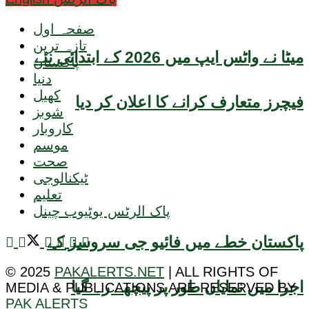
صفحہ اول
تازہ ترین
میٹا نے واٹس ایپ میں 2026 کے ابتدائی نئے
پاکستان
دنیا
کھیل
فیچرز متعارف کرانے کا اعلان کر دیا
شوبز
کاروبار
موسم
صحت
ٹیکنالوجی
تعلیم
پاک الرٹس یوٹیوب چینل
پاکستان خطے میں فائیو جی سروسز کے
© 2025
PAKALERTS.NET
| ALL RIGHTS OF
اجرا میں نمایاں طور پر پیچھے رہ گیا
MEDIA & PUBLICATIONS ARE RESERVED BY
PAK ALERTS