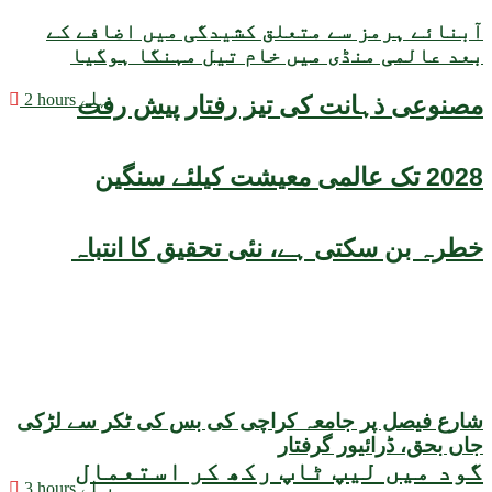
آبنائے ہرمز سے متعلق کشیدگی میں اضافے کے
بعد عالمی منڈی میں خام تیل مہنگا ہوگیا
2 hours پہلے
مصنوعی ذہانت کی تیز رفتار پیش رفت
2028 تک عالمی معیشت کیلئے سنگین
خطرہ بن سکتی ہے، نئی تحقیق کا انتباہ
شارع فیصل پر جامعہ کراچی کی بس کی ٹکر سے لڑکی
جاں بحق، ڈرائیور گرفتار
گود میں لیپ ٹاپ رکھ کر استعمال
3 hours پہلے