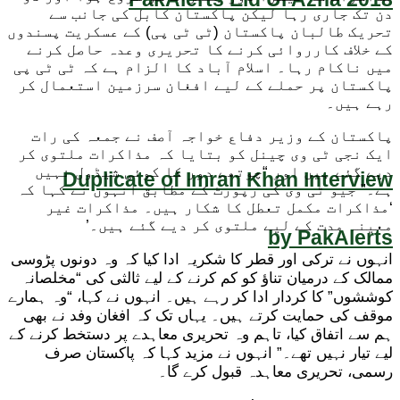
دن تک جاری رہا لیکن پاکستان کابل کی جانب سے
تحریک طالبان پاکستان (ٹی ٹی پی) کے عسکریت پسندوں
کے خلاف کارروائی کرنے کا تحریری وعدہ حاصل کرنے
میں ناکام رہا۔ اسلام آباد کا الزام ہے کہ ٹی ٹی پی
پاکستان پر حملے کے لیے افغان سرزمین استعمال کر
رہے ہیں۔
پاکستان کے وزیر دفاع خواجہ آصف نے جمعہ کی رات
ایک نجی ٹی وی چینل کو بتایا کہ مذاکرات ملتوی کر
دیے گئے ہیں اور “چوتھے دور کا کوئی شیڈول نہیں
Duplicate of Imran Khan Interview
ہے۔” جیو ٹی وی کی رپورٹ کے مطابق انہوں نے کہا کہ
‘مذاکرات مکمل تعطل کا شکار ہیں۔ مذاکرات غیر
معینہ مدت کے لیے ملتوی کر دیے گئے ہیں۔’
by PakAlerts
انہوں نے ترکی اور قطر کا شکریہ ادا کیا کہ وہ دونوں پڑوسی
ممالک کے درمیان تناؤ کو کم کرنے کے لیے ثالثی کی “مخلصانہ
کوششوں” کا کردار ادا کر رہے ہیں۔ انہوں نے کہا، “وہ ہمارے
موقف کی حمایت کرتے ہیں۔ یہاں تک کہ افغان وفد نے بھی
ہم سے اتفاق کیا، تاہم وہ تحریری معاہدے پر دستخط کرنے کے
لیے تیار نہیں تھے۔” انہوں نے مزید کہا کہ پاکستان صرف
رسمی، تحریری معاہدہ قبول کرے گا۔