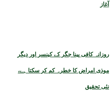
آغاز
روزانہ کافی پینا جگر کے کینسر اور دیگر
موذی امراض کا خطرہ کم کر سکتا ہے،
نئی تحقیق