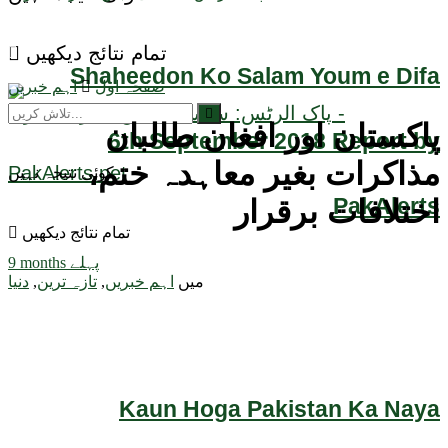
تمام نتائج دیکھیں
Shaheedon Ko Salam Youm e Difa
صفحہ اول
اہم خبریں
پاکستان اور افغان طالبان
6th September 2018 Report by
مذاکرات بغیر معاہدہ ختم،
کوئی نتیجہ نہیں
PakAlerts
اختلافات برقرار
تمام نتائج دیکھیں
9 months پہلے
میں
اہم خبریں
,
تازہ ترین
,
دنیا
Kaun Hoga Pakistan Ka Naya