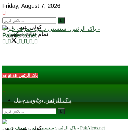
Friday, August 7, 2026
کوئی نتیجہ نہیں
تمام نتائج دیکھیں
English پاک الرٹس
پاک الرٹس یوٹیوب چینل
کوئی نتیجہ نہیں