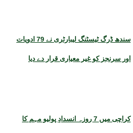
سندھ ڈرگ ٹیسٹنگ لیبارٹری نے 79 ادویات
اور سرنجز کو غیر معیاری قرار دے دیا
کراچی میں 7 روزہ انسدادِ پولیو مہم کا