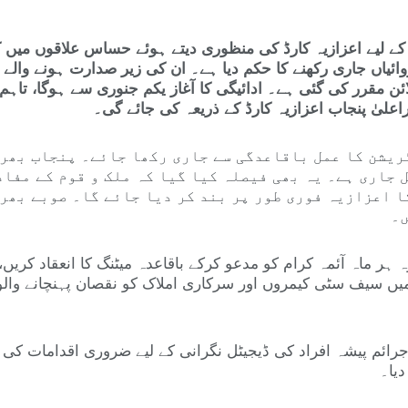
 کے لیے اعزازیہ کارڈ کی منظوری دیتے ہوئے حساس علاقوں میں 
وائیاں جاری رکھنے کا حکم دیا ہے۔ ان کی زیر صدارت ہونے والے
ئن مقرر کی گئی ہے۔ ادائیگی کا آغاز یکم جنوری سے ہوگا، تاہم 
اعلیٰ پنجاب اعزازیہ کارڈ کے ذریعہ کی جائے گی۔
ٹریشن کا عمل باقاعدگی سے جاری رکھا جائے۔ پنجاب بھر
 جاری ہے۔ یہ بھی فیصلہ کیا گیا کہ ملک و قوم کے مفادا
ا اعزازیہ فوری طور پر بند کر دیا جائے گا۔ صوبے بھر
ں۔
 ہر ماہ آئمہ کرام کو مدعو کرکے باقاعدہ میٹنگ کا انعقاد کر
سیف سٹی کیمروں اور سرکاری املاک کو نقصان پہنچانے والوں 
جرائم پیشہ افراد کی ڈیجیٹل نگرانی کے لیے ضروری اقدامات کی 
یا۔