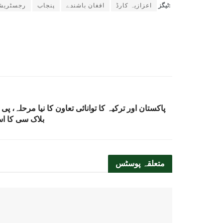
ٹیگز:
اعزازیہ کارڈ
افغان باشندے
پنجاب
رجسٹریش
پاکستان اور ترکیہ کا توانائی تعاون کا نیا مرحلہ، پ
بلاک سی کا اس
متعلقہ
پوسٹس