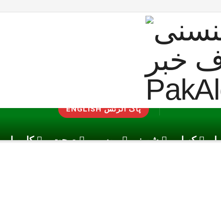
ENGLISH پاک الرٹس
یا
کھیل
شوبز
موسم
صحت
کاروبار