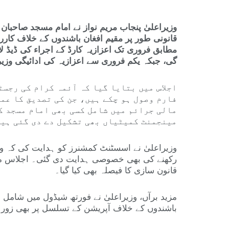
وزیراعلیٰ پنجاب مریم نواز نے امام مسجد صاحبان
قانونی طور پر مقیم افغان باشندوں کے خلاف کارر
مطابق فروری تک اعزازیہ کارڈ کے اجراء کی ڈیڈ لا
گی، جبکہ یکم فروری سے اعزازیہ کی ادائیگی وزیر
اجلاس میں بتایا گیا کہ آئمہ کرام کی رجس
فارم وصول ہو چکے ہیں، جن کی تصدیق کا عمل
مالی جرائم میں شامل کسی بھی امام مسجد ک
مینجمنٹ کمیٹیاں بھی تشکیل دے دی گئی ہی
وزیراعلیٰ نے اسسٹنٹ کمشنرز کو ہدایت کی کہ وہ
رکھنے کی بھی خصوصی ہدایت دی گئی۔ اجلاس میں 
قانون سازی کا فیصلہ بھی کیا گیا۔
مزید برآں، وزیراعلیٰ نے فورتھ شیڈول میں شامل 
باشندوں کے خلاف آپریشن کے تسلسل پر بھی زور د