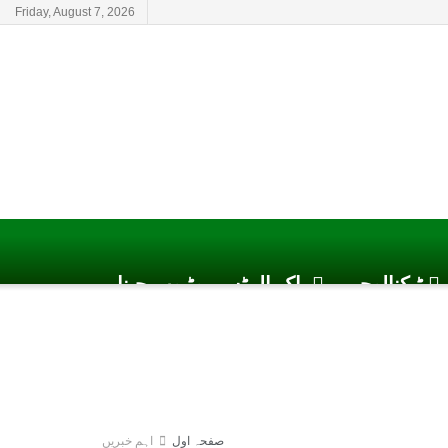
Friday, August 7, 2026
ٹیکنالوجی
پاک الرٹس یوٹیوب چینل
صفحہ اول
اہم خبریں