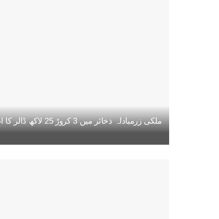
ملکی زرمبادلہ ذخائر میں 3 کروڑ 25 لاکھ ڈالر کا اضافہ، مجموعی حجم 22 ارب 47 کروڑ ڈالر تک پہنچ گیا