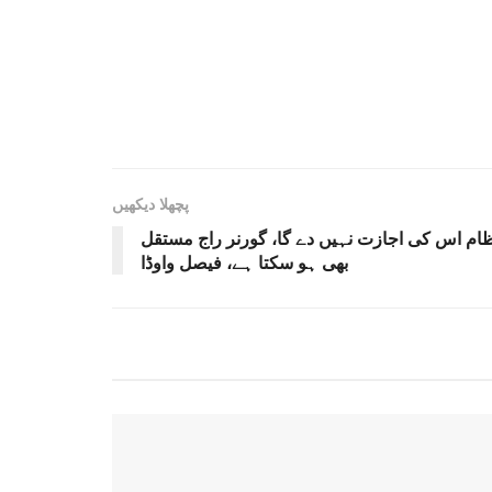
پچھلا دیکھیں
نظام اس کی اجازت نہیں دے گا، گورنر راج مستقل
بھی ہو سکتا ہے، فیصل واوڈا