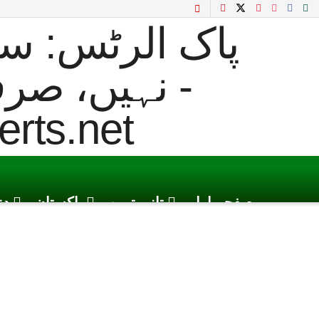
صفحہ اول
تازہ ترین
پاکستان
دن