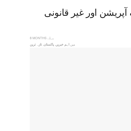
 آپریشن اور غیر قانونی
8 MONTHS پہلے
میں
,
,
اہم خبریں
پاکستان
تازہ ترین