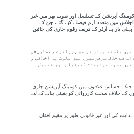
کومبنگ آپریشن کے تسلسل اور صوبے بھر میں غیر
 اجلاس میں متعدد اہم فیصلے کیے گئے، جن کے
پہلی بار پے آرڈر کے ذریعے رقوم جاری کی جائیں
 میں باسٹھ ہزار نو سو چورانوے رجسٹریشن
ت کے خلاف سرگرمیوں میں ملوث یا اخلاقی و
 میں مسجد مینجمنٹ کمیٹیاں اور تحصیل
یں، جبکہ حساس علاقوں میں کومبنگ آپریشن جاری
کے خلاف سخت کارروائی کو یقینی بنانے کے لیے
ہدایت کی اور غیر قانونی طور پر مقیم افغان