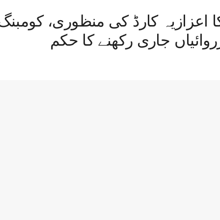
کا اعزازیہ کارڈ کی منظوری، کومبنگ
روائیاں جاری رکھنے کا حکم