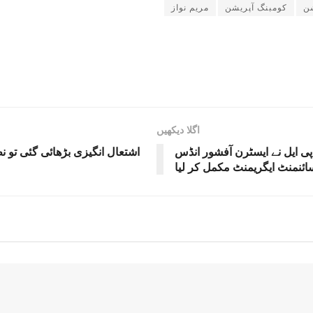
ن
کومبنگ آپریشن
مریم نواز
اگلا دیکھیں
ی پی ایل نے ایسٹرن آفشور انڈس
اشتعال انگیزی بڑھائی گئی تو 
ائنمنٹ ایگریمنٹ مکمل کر لیا