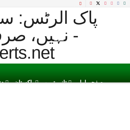
صفحہ اول
تازہ ترین
پاکستان
دن