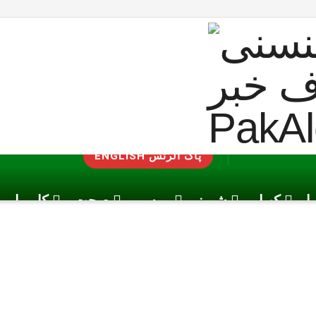
ENGLISH پاک الرٹس
یا
کھیل
شوبز
موسم
صحت
کاروبار