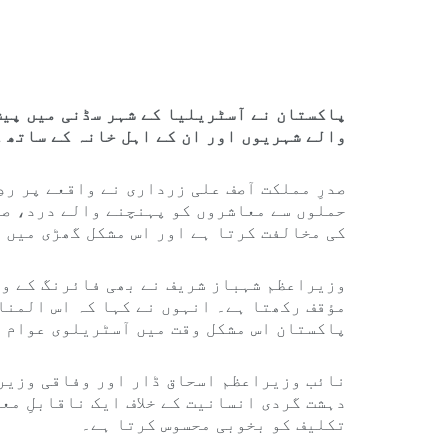
پاکستان نے آسٹریلیا کے شہر سڈنی میں پیش
والے شہریوں اور ان کے اہل خانہ کے ساتھ 
صدرِ مملکت آصف علی زرداری نے واقعے پر رد
حملوں سے معاشروں کو پہنچنے والے درد، صد
کی مخالفت کرتا ہے اور اس مشکل گھڑی میں 
وزیراعظم شہباز شریف نے بھی فائرنگ کے وا
مؤقف رکھتا ہے۔ انہوں نے کہا کہ اس المنا
پاکستان اس مشکل وقت میں آسٹریلوی عوام ک
نائب وزیراعظم اسحاق ڈار اور وفاقی وزیر 
دہشت گردی انسانیت کے خلاف ایک ناقابلِ مع
تکلیف کو بخوبی محسوس کرتا ہے۔