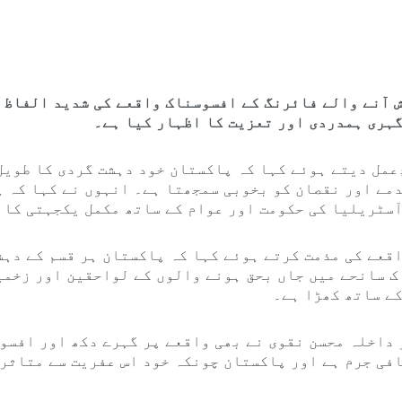
 آنے والے فائرنگ کے افسوسناک واقعے کی شدید الفاظ م
گہری ہمدردی اور تعزیت کا اظہار کیا ہے۔
ِعمل دیتے ہوئے کہا کہ پاکستان خود دہشت گردی کا طویل
مے اور نقصان کو بخوبی سمجھتا ہے۔ انہوں نے کہا کہ پ
آسٹریلیا کی حکومت اور عوام کے ساتھ مکمل یکجہتی کا 
قعے کی مذمت کرتے ہوئے کہا کہ پاکستان ہر قسم کے دہش
ک سانحے میں جاں بحق ہونے والوں کے لواحقین اور زخمی
ے ساتھ کھڑا ہے۔
داخلہ محسن نقوی نے بھی واقعے پر گہرے دکھ اور افسوس
افی جرم ہے اور پاکستان چونکہ خود اس عفریت سے متاثر