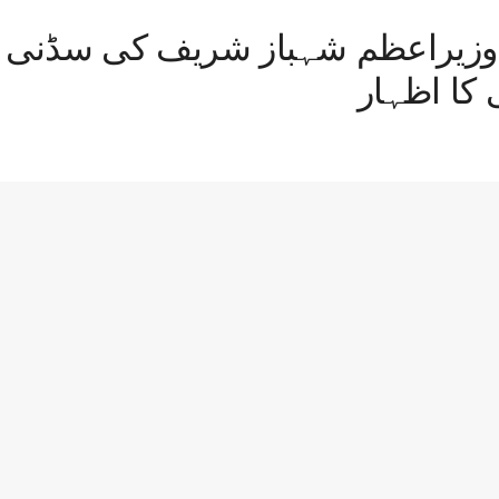
وزیراعظم شہباز شریف کی سڈنی ف
کا اظہار