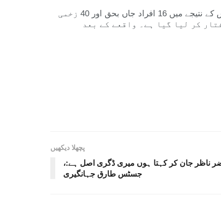
واضح رہے کہ آسٹریلیا کے شہر سڈنی کے علاقے بونڈی بیچ پر دو مسلح افراد نے شہریوں پر فائرنگ کر دی تھی، جس کے نتیجے میں 16 افراد جاں بحق اور 40 زخمی
تار کر لیا گیا ہے۔ واقعے کے بعد
پچھلا دیکھیں
ضر ناظر جان کر کہتا ہوں میری ڈگری اصل ہے:،
جسٹس طارق جہانگیری