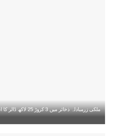
ملکی زرمبادلہ ذخائر میں 3 کروڑ 25 لاکھ ڈالر کا اضافہ، مجموعی حجم 22 ارب 47 کروڑ ڈالر تک پہنچ گیا