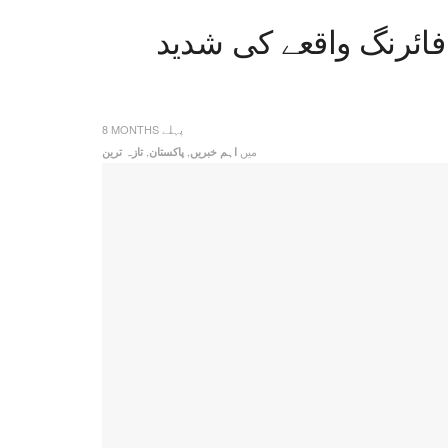
ائرنگ واقعے کی شدید
8 MONTHS پہلے
میں
,
,
اہم خبریں
پاکستان
تازہ ترین