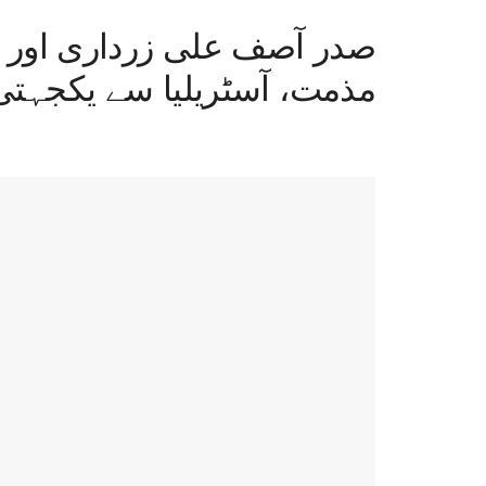
صدر آصف علی زرداری اور 
مذمت، آسٹریلیا سے یکجہتی 