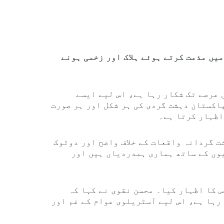
یں مذمت کرتے ہوئے ہلاک اور زخمی ہونے
 عرصے تک شکار رہا ہے، اس لیے ایسے
اکستان دہشت گردی کی ہر شکل اور ہر صورت
اظہار کرتا ہے۔
ت گردانہ واقعات کے خلاف واضح اور دوٹوک
وں کے ساتھ ہماری ہمدردیاں ہیں اور
 کا اظہار کیا۔ محسن نقوی نے کہا کہ
 رہا ہے، اس لیے آسٹریلوی عوام کے غم اور