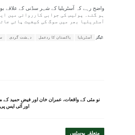
ہو گئے۔ پولیس کی جوابی کارروائی میں ایک
آسٹریلیا بھر میں سوگ کی کیفیت پائی جاتی
ٹیگز:
آسٹریلیا
پاکستان کا ردعمل
دہشت گردی
سڈ
نو مئی کے واقعات، عمران خان اور فیض حمید کے مب
اور آئی ایس پی
متعلقہ
پوسٹس