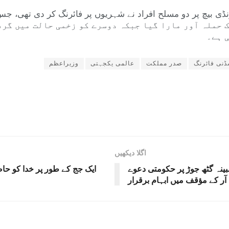
 حملہ آور مارا گیا جبکہ دوسرے کو زخمی حالت میں گرف
 ہے۔
نی فائرنگ
صدر مملکت
عالمی یکجہتی
وزیراعظم
اگلا دیکھیں
ینہ گٹھ جوڑ پر حکومتی دعوے
ایک جج کے طور پر خدا کو حا
 آر کے مؤقف میں ابہام برقرار