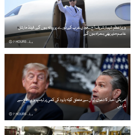
وزیراعظم شہباز شریف آج سعودی عرب کے دورے پر روانہ ہوں گے، فیلڈ مارشل
عاصم منیر بھی ہمراہ ہوں گے
7 HOURS پہلے
امریکی اخبار کا دعویٰ، ایران سے متعلق گولہ بارود کی کمی پر ٹرمپ وزیرِ دفاع سے
ناراض
7 HOURS پہلے