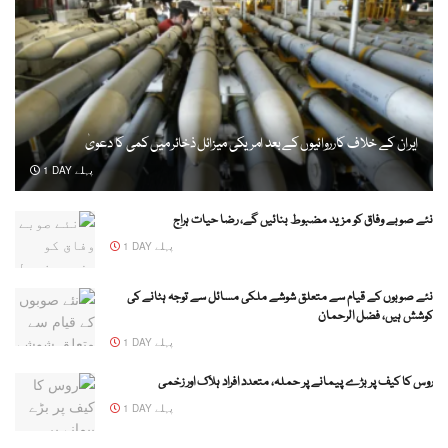
ایران کے خلاف کارروائیوں کے بعد امریکی میزائل ذخائر میں کمی کا دعویٰ
1 DAY پہلے
نئے صوبے وفاق کو مزید مضبوط بنائیں گے، رضا حیات ہراج
1 DAY پہلے
نئے صوبوں کے قیام سے متعلق شوشے ملکی مسائل سے توجہ ہٹانے کی
کوشش ہیں، فضل الرحمان
1 DAY پہلے
روس کا کیف پر بڑے پیمانے پر حملہ، متعدد افراد ہلاک اور زخمی
1 DAY پہلے