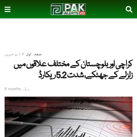
صفحہ اول
اہم خبریں
کراچی اور بلوچستان کے مختلف علاقوں میں
زلزلے کے جھٹکے، شدت 5.2 ریکارڈ
8 months پہلے