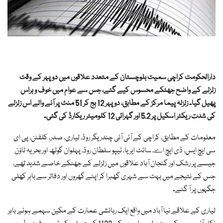
دارالحکومت کراچی سمیت بلوچستان کے متعدد علاقوں میں دوپہر کے وقت
زلزلے کے واضح جھٹکے محسوس کیے گئے، جس سے عوام میں خوف و ہراس
پھیل گیا۔ زلزلہ پیما مرکز کے مطابق، دوپہر 12 بج کر 51 منٹ پر آنے والے اس زلزلے
کی شدت ریکٹر اسکیل پر 5.2 اور گہرائی 12 کلومیٹر ریکارڈ کی گئی۔
معلومات کے مطابق، کراچی کے آئی آئی چندریگر روڈ، لیاری، صدر، کلفٹن، پی ای
سی ایچ ایس، ڈی ایچ اے، سائٹ ایریا، ٹیپو سلطان روڈ، پہلوان گوٹھ اور بحریہ ٹاؤن
جیسے پر رشک اور گنجان آباد علاقوں میں زلزلے کے جھٹکے خاصے شدید تھے،
جس کے نتیجے میں بہت سے شہری گھبرا کر اپنے گھروں اور دفاتر سے باہر کھلی
جگہوں پر آ گئے۔
لیاری کے علاقے نیا آباد میں واقع ایک رہائشی عمارت کے مکین سہمے ہوئے باہر