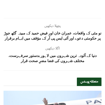
پچھلا دیکھیں
نو مئی کے واقعات، عمران خان اور فیض حمید کے مبینہ گٹھ جوڑ
پر حکومتی دعوے اور آئی ایس پی آر کے مؤقف میں ابہام برقرار
اگلا دیکھیں
دنیا کے آلودہ ترین شہروں میں لاہور بدستور سرفہرست،
مختلف شہروں کی فضا مضرِ صحت قرار
متعلقہ
پوسٹس