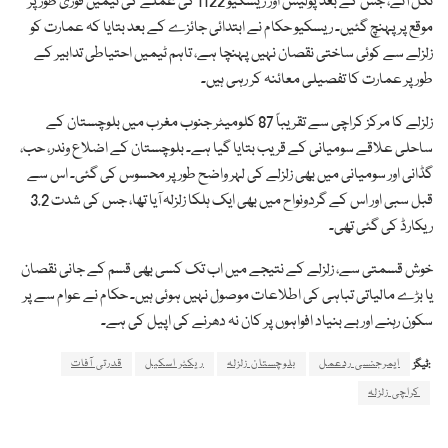
نکل آئے، جس کے بعد پولیس اور ریسکیو 1122 کی عملے کی ٹیمیں فوری طور پر
موقع پر پہنچ گئیں۔ ریسکیو حکام نے ابتدائی جائزے کے بعد بتایا کہ عمارت کو
زلزلے سے کوئی ساختی نقصان نہیں پہنچا ہے، تاہم ٹیمیں احتیاطی تدابیر کے
طور پر عمارت کا تفصیلی معائنہ کر رہی ہیں۔
زلزلے کا مرکز کراچی سے تقریباً 87 کلومیٹر جنوب مغرب میں بلوچستان کے
ساحلی علاقے سومیانی کے قریب بتایا گیا ہے۔ بلوچستان کے اضلاع وندر، حب،
گڈانی اور سومیانی میں بھی زلزلے کی لہر واضح طور پر محسوس کی گئی۔ اس سے
قبل سبی اور اس کے گردونواح میں بھی ایک ہلکا زلزلہ آیا تھا، جس کی شدت 3.2
ریکارڈ کی گئی تھی۔
خوش قسمتی سے، زلزلے کے نتیجے میں اب تک کسی بھی قسم کے جانی نقصان
یا بڑے مالیاتی تباہی کی اطلاعات موصول نہیں ہوئی ہیں۔ حکام نے عوام سے پر
سکون رہنے اور بے بنیاد افواہوں پر کان نہ دھرنے کی اپیل کی ہے۔
ایمرجنسی ردعمل
بلوچستان زلزلہ
ریکٹر اسکیل
قدرتی آفات
ٹیگز:
کراچی زلزلہ