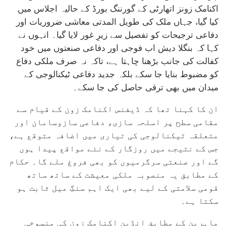
اکنامک زونز اتھارٹی کے گورننگ بورڈ کے حالیہ اجلاس میں
کیا گیا، جہاں ملک کی طویل المدتی معاشی ضروریات اور
دفاعی ترجیحات کو تفصیل سے زیرِ غور لایا گیا۔ انہوں نے
کہا کہ بنگلا دیش اب فوجی اور دفاعی صنعتوں میں خود
کفالت کی جانب بڑھنا چاہتا ہے، تاکہ نہ صرف ملکی دفاع
کو مضبوط بنایا جا سکے بلکہ جدید دفاعی ٹیکنالوجی کے
میدان میں بھی ترقی حاصل کی جا سکے۔
ان کا کہنا تھا کہ ڈیفنس اکنامک زون کے قیام سے
مقامی سطح پر اسلحہ سازی، دفاعی سازوسامان اور
متعلقہ ٹیکنالوجی کی تیاری میں اضافہ متوقع ہے،
جس کے نتیجے میں روزگار کے نئے مواقع پیدا ہوں
گے اور صنعتی سرگرمیوں کو بھی فروغ ملے گا۔ حکام
کے مطابق یہ منصوبہ ملکی معیشت کے ساتھ ساتھ
قومی سلامتی کے لیے بھی ایک اہم سنگِ میل ثابت ہو
سکتا ہے۔
ماہرین کے مطابق انڈین اکنامک زون کی منسوخی