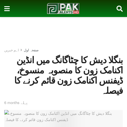
صفحہ اول
اہم خبریں
بنگلا دیش کا چٹاگانگ میں انڈین
اکنامک زون کا منصوبہ منسوخ،
ڈیفنس اکنامک زون قائم کرنے کا
فیصلہ
6 months پہلے