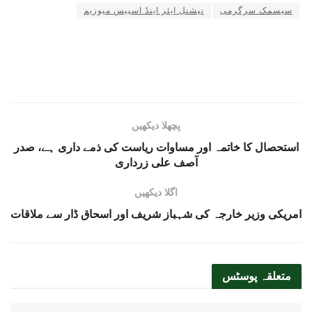
سیسمک سرگرمی
نیشنل ایئر اینڈ اسپیس میوزیم
پچھلا دیکھیں
استحصال کا خاتمہ اور مساوات ریاست کی ذمے داری ہے، صدر
آصف علی زرداری
اگلا دیکھیں
امریکی وزیر خارجہ کی شہباز شریف اور اسحاق ڈار سے ملاقات
متعلقہ
پوسٹس