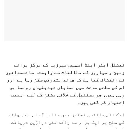
نیشنل ایئر اینڈ اسپیس میوزیم کے مرکز برائے
زمین و سیاروں کے مطالعات سے وابستہ سائنسدانوں
نے انکشاف کیا ہے کہ چاند بتدریج سکڑ رہا ہے اور
اس کی سطحی ساخت میں نمایاں تبدیلیاں رونما ہو
رہی ہیں، جو مستقبل کے خلائی مشنز کے لیے اہمیت
اختیار کر گئی ہیں۔
ایک نئی سائنسی تحقیق میں بتایا گیا ہے کہ چاند
کی سطح پر ایک ہزار سے زائد نئی دراڑیں دریافت