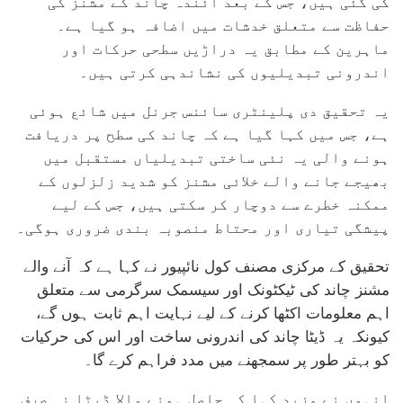
کی گئی ہیں، جس کے بعد آئندہ چاند کے مشنز کی
حفاظت سے متعلق خدشات میں اضافہ ہو گیا ہے۔
ماہرین کے مطابق یہ دراڑیں سطحی حرکات اور
اندرونی تبدیلیوں کی نشاندہی کرتی ہیں۔
یہ تحقیق دی پلینٹری سائنس جرنل میں شائع ہوئی
ہے، جس میں کہا گیا ہے کہ چاند کی سطح پر دریافت
ہونے والی یہ نئی ساختی تبدیلیاں مستقبل میں
بھیجے جانے والے خلائی مشنز کو شدید زلزلوں کے
ممکنہ خطرے سے دوچار کر سکتی ہیں، جس کے لیے
پیشگی تیاری اور محتاط منصوبہ بندی ضروری ہوگی۔
تحقیق کے مرکزی مصنف کول نائپیور نے کہا ہے کہ آنے والے
مشنز چاند کی ٹیکٹونک اور سیسمک سرگرمی سے متعلق
اہم معلومات اکٹھا کرنے کے لیے نہایت اہم ثابت ہوں گے،
کیونکہ یہ ڈیٹا چاند کی اندرونی ساخت اور اس کی حرکیات
کو بہتر طور پر سمجھنے میں مدد فراہم کرے گا۔
انہوں نے مزید کہا کہ حاصل ہونے والا ڈیٹا نہ صرف