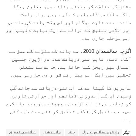
مشنز کی حفاظت کو یقینی بنانے میں معاون ہوگا
بلکہ سائنسی کامیابی کے لیے بھی براہِ راست
فائدہ مند ثابت ہوگا، اور اس وقت چاند کی سائنس
اور خلائی تحقیق کے حوالے سے ایک نہایت دلچسپ اور
اہم مرحلہ جاری ہے۔
اگرچہ سائنسدان 2010ء سے چاند کے سکڑنے کے عمل سے
آگاہ تھے، تاہم نئی دریافت شدہ دراڑیں، جنہیں
اسمال میر ریجز کہا جاتا ہے، چاند سے متعلق
تحقیق میں ایک اہم پیش رفت قرار دی جا رہی ہیں۔
ماہرین کا کہنا ہے کہ اس نئی دریافت سے چاند کی
زمین، اس کے اندرونی ڈھانچے اور حرارتی تاریخ
کو زیادہ بہتر انداز میں سمجھنے میں مدد ملے گی،
جس سے مستقبل کی خلائی تحقیق کو نئی سمت مل سکتی
ہے۔
پلینٹری سائنس جرنل
چاند
چاند مشنز
سائنسی تحقیق
ٹیگز: