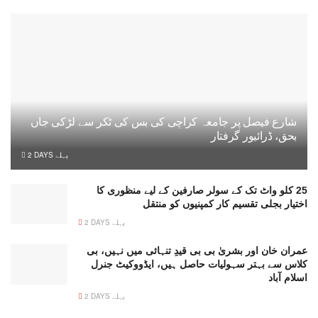
شارع فیصل پر جامعہ کراچی کی بس کی ٹکر سے لڑکی جاں
بحق، ڈرائیور گرفتار
2 DAYS پہلے
25 کلو واٹ تک کے سولر صارفین کے لیے منظوری کا
اختیار بجلی تقسیم کار کمپنیوں کو منتقل
2 DAYS پہلے
عمران خان اور بشریٰ بی بی قیدِ تنہائی میں نہیں، بی
کلاس سے بہتر سہولیات حاصل ہیں، ایڈووکیٹ جنرل
اسلام آباد
2 DAYS پہلے