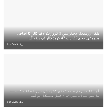
ملکی زرمبادلہ ذخائر میں 3 کروڑ 25 لاکھ ڈالر کا اضافہ،
مجموعی حجم 22 ارب 47 کروڑ ڈالر تک پہنچ گیا
2 DAYS پہلے
آبنائے ہرمز سے متعلق کشیدگی میں اضافے کے بعد
عالمی منڈی میں خام تیل مہنگا ہوگیا
2 DAYS پہلے