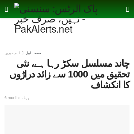
صفحہ اول
اہم خبریں
چاند مسلسل سکڑ رہا ہے، نئی
تحقیق میں 1000 سے زائد دراڑوں
کا انکشاف
6 months پہلے