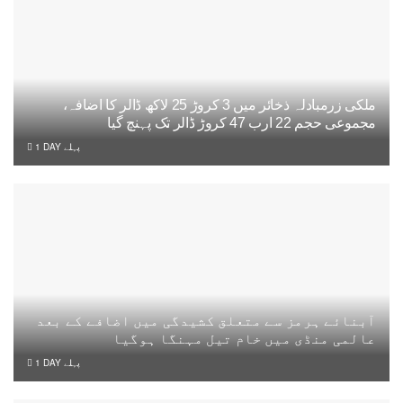
ملکی زرمبادلہ ذخائر میں 3 کروڑ 25 لاکھ ڈالر کا اضافہ،
مجموعی حجم 22 ارب 47 کروڑ ڈالر تک پہنچ گیا
1 DAY پہلے
آبنائے ہرمز سے متعلق کشیدگی میں اضافے کے بعد
عالمی منڈی میں خام تیل مہنگا ہوگیا
1 DAY پہلے