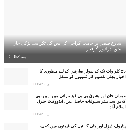
شارع فیصل پر جامعہ کراچی کی بس کی ٹکر سے لڑکی جاں
بحق، ڈرائیور گرفتار
1 DAY پہلے
25 کلو واٹ تک کے سولر صارفین کے لیے منظوری کا
اختیار بجلی تقسیم کار کمپنیوں کو منتقل
1 DAY پہلے
عمران خان اور بشریٰ بی بی قیدِ تنہائی میں نہیں، بی
کلاس سے بہتر سہولیات حاصل ہیں، ایڈووکیٹ جنرل
اسلام آباد
1 DAY پہلے
پیٹرول، ڈیزل اور مٹی کے تیل کی قیمتوں میں کمی،