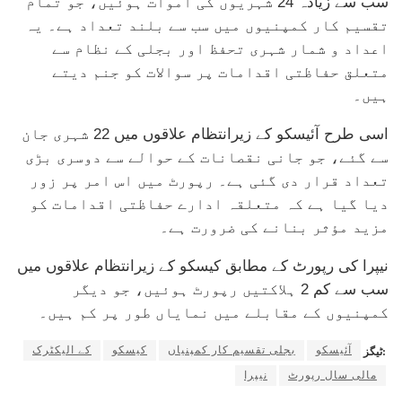
سب سے زیادہ 24 شہریوں کی اموات ہوئیں، جو تمام
تقسیم کار کمپنیوں میں سب سے بلند تعداد ہے۔ یہ
اعداد و شمار شہری تحفظ اور بجلی کے نظام سے
متعلق حفاظتی اقدامات پر سوالات کو جنم دیتے
ہیں۔
اسی طرح آئیسکو کے زیرانتظام علاقوں میں 22 شہری جان
سے گئے، جو جانی نقصانات کے حوالے سے دوسری بڑی
تعداد قرار دی گئی ہے۔ رپورٹ میں اس امر پر زور
دیا گیا ہے کہ متعلقہ ادارے حفاظتی اقدامات کو
مزید مؤثر بنانے کی ضرورت ہے۔
نیپرا کی رپورٹ کے مطابق کیسکو کے زیرانتظام علاقوں میں
سب سے کم 2 ہلاکتیں رپورٹ ہوئیں، جو دیگر
کمپنیوں کے مقابلے میں نمایاں طور پر کم ہیں۔
آئیسکو
بجلی تقسیم کار کمپنیاں
کیسکو
کے الیکٹرک
ٹیگز:
مالی سال رپورٹ
نیپرا