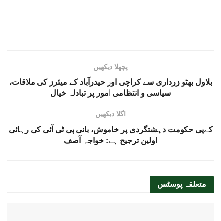
پچھلا دیکھیں
بلاول بھٹو زرداری سے کراچی اور حیدرآباد کے میئرز کی ملاقات،
سیاسی و انتظامی امور پر تبادلہ خیال
اگلا دیکھیں
کےپی حکومت دہشتگردی پر خاموش، بانی پی ٹی آئی کی رہائی
اولین ترجیح ہے: خواجہ آصف
متعلقہ
پوسٹس