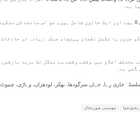
ا ہے۔
ے۔
بارشوں کے باعث کم از کم 6 مکانات کو جزوی یا مکمل نقصان پہنچا، جبکہ زی
 مختلف اضلاع میں وقفے وقفے سے منگل تک مزید بارشوں ک
 گئی ہے۔
سلہ جاری رہا، جہاں سرگودھا، بھکر، لودھراں، وہاڑی، چنیوٹ، 
پختونخوا
موسمی صورتحال