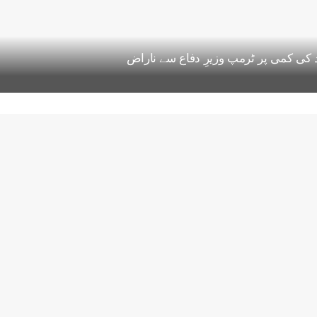
ود کی کمی پر ٹرمپ وزیرِ دفاع سے ناراض