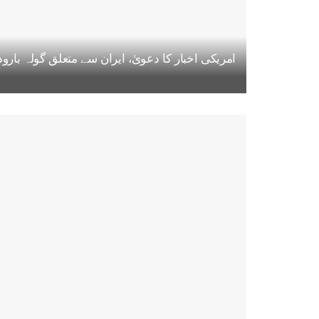
امریکی اخبار کا دعویٰ، ایران سے متعلق گولہ بار