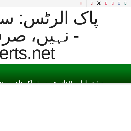
صفحہ اول
تازہ ترین
پاکستان
دن