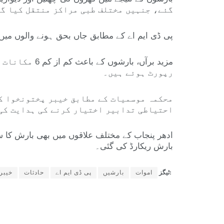
گئے، جنہیں مختلف طبی مراکز منتقل کیا گی
پی ڈی ایم اے کے مطابق جاں بحق ہونے والوں میں 8 بچے اور ایک خاتون شامل ہیں، جو اس سانحے کی سنگینی کو ظاہر کرتا ہ
مزید برآں، 
رپورٹ ہوئے ہیں۔
محکمہ موسمیات کے مطابق خیبر پختونخوا کے
احتیاطی تدابیر اختیار کرنے کی ہدایت کی
ادھر پنجاب کے مختلف علاقوں میں بھی بارش کا سل
بارش ریکارڈ کی گئی۔
ٹیگز:
اموات
بارشیں
پی ڈی ایم اے
حادثات
خیبر 