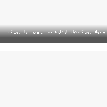
 روانہ ہوں گے، فیلڈ مارشل عاصم منیر بھی ہمراہ ہوں گے