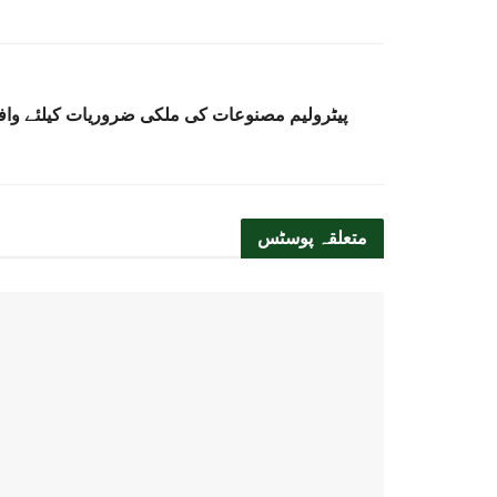
پیٹرولیم مصنوعات کی ملکی ضروریات کیلئے واف
متعلقہ
پوسٹس