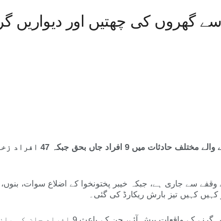
خیبر پختونخوا میں حالیہ بارشوں
 سے جاری ہے، جبکہ خیبر پختونخوا کے اضلاع سوات، بنوں، ہنگو
کہیں کہیں تیز بارش ریکارڈ کی گئی۔
بارشوں کے نتیجے میں گھروں کی چھتیں اور دیوا