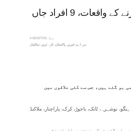
خیبر پختونخوا میں بارشوں سے گھروں کی چھتیں اور دیواریں گرنے کے واقعات، 9 افراد جاں
4 MONTHS پہلے
میں
,
,
,
اہم خبریں
پاکستان
تازہ ترین
سلائیڈر
 کے باعث پیش آنے والے مختلف حادثات میں 9 افراد جاں بحق جبکہ 47 افراد زخمی ہو گئے ہیں، جس سے کئی علاقوں میں
، نوشہرہ، ٹانک، باجوڑ، کرک، پاراچنار، ملاکنڈ
ریں گرنے کے واقعات پیش آئے، جن کے باعث 9 افراد جان کی بازی ہار گئے جبکہ درجنوں افراد زخمی ہو