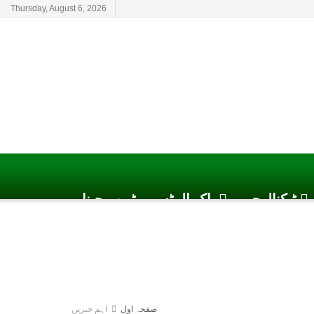
Thursday, August 6, 2026
ٹیکنالوجی
پاک الرٹس یوٹیوب چینل
صفحہ اول
اہم خبریں