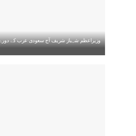
وزیراعظم شہباز شریف آج سعودی عرب کے دورے پر