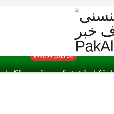
ENGLISH پاک الرٹس
یا
کھیل
شوبز
موسم
صحت
کاروبار