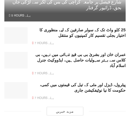
شارع فیصل پر جامعہ کراچی کی بس کی ٹکر سے لڑکی جاں
بحق، ڈرائیور گرفتار
5 HOURS پہلے
25 کلو واٹ تک کے سولر صارفین کے لیے منظوری کا
اختیار بجلی تقسیم کار کمپنیوں کو منتقل
7 HOURS پہلے
عمران خان اور بشریٰ بی بی قیدِ تنہائی میں نہیں، بی
کلاس سے بہتر سہولیات حاصل ہیں، ایڈووکیٹ جنرل
اسلام آباد
7 HOURS پہلے
پیٹرول، ڈیزل اور مٹی کے تیل کی قیمتوں میں کمی،
حکومت کا نیا نوٹیفکیشن جاری
7 HOURS پہلے
مزید خبریں