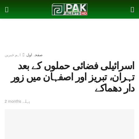
صفحہ اول
اہم خبریں
اسرائیلی فضائی حملوں کے بعد
تہران، تبریز اور اصفہان میں زور
دار دھماکے
2 months پہلے