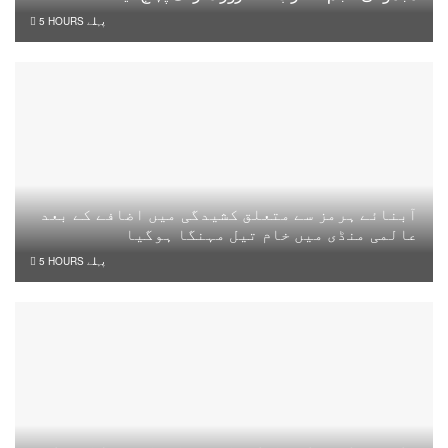
5 HOURS پہلے
آبنائے ہرمز سے متعلق کشیدگی میں اضافے کے بعد
عالمی منڈی میں خام تیل مہنگا ہوگیا
5 HOURS پہلے