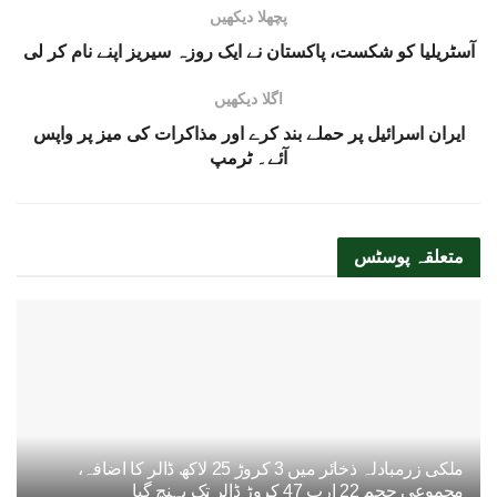
پچھلا دیکھیں
آسٹریلیا کو شکست، پاکستان نے ایک روزہ سیریز اپنے نام کر لی
اگلا دیکھیں
ایران اسرائیل پر حملے بند کرے اور مذاکرات کی میز پر واپس
آئے۔ ٹرمپ
متعلقہ
پوسٹس
ملکی زرمبادلہ ذخائر میں 3 کروڑ 25 لاکھ ڈالر کا اضافہ،
مجموعی حجم 22 ارب 47 کروڑ ڈالر تک پہنچ گیا