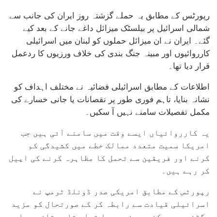
رپورٹس کے مطابق یہ حملے گزشتہ روز ایران کی جانب سے
شمالی اسرائیل پر بیلسٹک میزائل داغے جانے کے بعد کیے
گئے۔ ایران نے ان میزائل حملوں کو لبنان میں اسرائیلی
کارروائیوں اور مبینہ جنگ بندی کی خلاف ورزیوں کا ردعمل
قرار دیا تھا۔
اطلاعات کے مطابق اسرائیلی فضائیہ نے مختلف اہداف کو
نشانہ بنایا، تاہم فوری طور پر نقصانات یا جانی خسارے کی
مکمل تفصیلات سامنے نہیں آ سکیں۔
یہ کارروائیاں ایسے وقت میں سامنے آئی ہیں جب
امریکا سمیت متعدد ممالک خطے میں کشیدگی کم
کرنے اور فریقین سے تحمل کا مظاہرہ کرنے کی اپیل
کر رہے ہیں۔
رپورٹس کے مطابق امریکی صدر ڈونلڈ ٹرمپ نے
اسرائیلی قیادت سے رابطہ کر کے صورتحال کو مزید
بگڑنے سے روکنے پر زور دیا تھا، تاہم تازہ حملوں