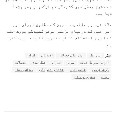
نے مشرقِ وسطیٰ میں کشیدگی کو ایک بار پھر بڑھا
دیا ہے۔
علاقائی اور عالمی مبصرین کے مطابق ایران اور
اسرائیل کے درمیان بڑھتی ہوئی کشیدگی پورے خطے
کے امن و استحکام کے لیے تشویش کا باعث بن سکتی
ہے۔
اسرائیل
اسرائیلی فضائیہ
اصفہان
ایران
ٹیگز:
ایرانی میزائل حملے
تبریز
تہران
جنگ بندی
دھماکے
ڈونلڈ ٹرمپ
عالمی امن
علاقائی کشیدگی
فضائی حملے
لبنان
مشرق وسطیٰ