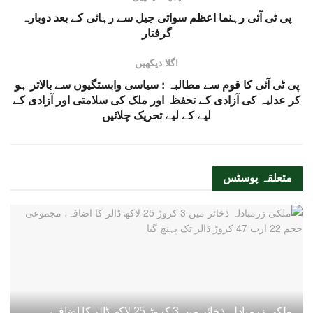
پی ٹی آئی رہنما اعظم سواتی جیل سے رہائی کے بعد دوبارہ
گرفتار
اگلا دیکھیں
پی ٹی آئی کا قوم سے مطالبہ : سیاسی وابستگیوں سے بالاتر ہو
کر عدلیہ کی آزادی کے تحفظ اور ملک کی سلامتی اور آزادی کے
لیے کے لیے تحریک چلائیں
متعلقہ
پوسٹس
ملکی زرمبادلہ ذخائر میں 3 کروڑ 25 لاکھ ڈالر کا اضافہ،