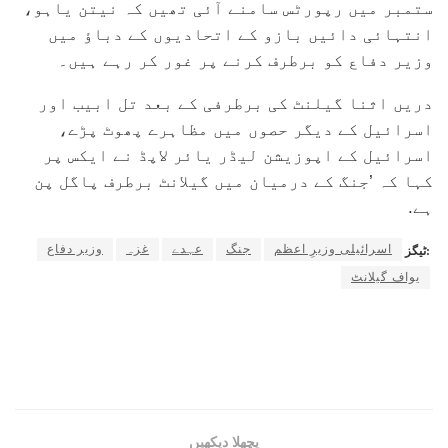
ستمبر میں رپورٹس سامنے آئی تھیں کہ نیتن یاہو،
انتہائی دائیں بازو کے اتحادیوں کے دباؤ میں
وزیر دفاع کو برطرف کرنے پر غور کر رہے ہیں۔
دریں اثنا گیلنٹ کی برطرفی کے بعد تل ابیب اور
اسرائیل کے دیگر حصوں میں مظاہرے پھوٹ پڑے،
اسرائیل کے اپوزیشن لیڈر یائر لاپڈ نے ایکس پر
کہا کہ ’جنگ کے درمیان میں گیلانٹ برطرف پاگل پن
ہے.
اسرائیلی وزیرِ اعظم
جنگ
عہدے
غزہ
وزیر دفاع
ٹیگز:
یواف گیلانٹ
پچھلا دیکھیں