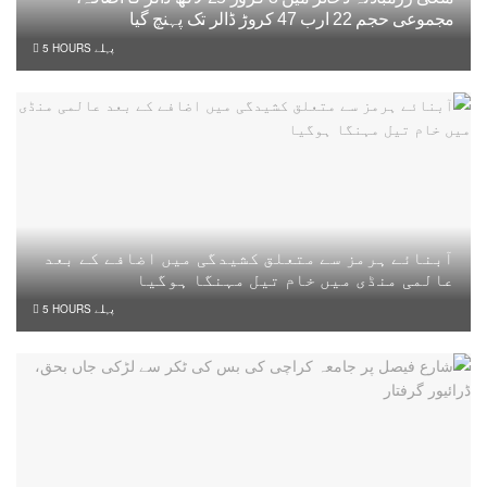
مجموعی حجم 22 ارب 47 کروڑ ڈالر تک پہنچ گیا
5 HOURS پہلے
آبنائے ہرمز سے متعلق کشیدگی میں اضافے کے بعد
عالمی منڈی میں خام تیل مہنگا ہوگیا
5 HOURS پہلے