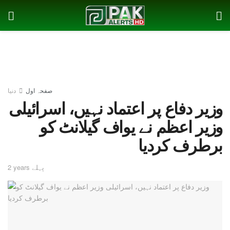
صفحہ اول
دنیا
وزیر دفاع پر اعتماد نہیں، اسرائیلی
وزیر اعظم نے یواف گیلانٹ کو
برطرف کردیا
2 years پہلے