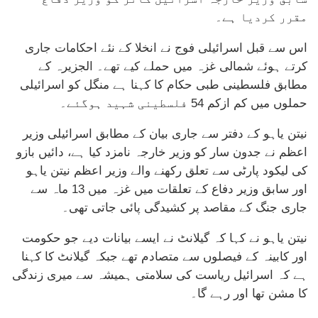
مقرر کردیا ہے۔
اس سے قبل اسرائیلی فوج نے انخلا کے نئے احکامات جاری
کرتے ہوئے شمالی غزہ میں حملے کیے تھے۔ الجزیرہ کے
مطابق فلسطینی طبی حکام کا کہنا ہے منگل کو اسرائیلی
حملوں میں کم ازکم 54 فلسطینی شہید ہوگئے۔
نیتن یاہو کے دفتر سے جاری بیان کے مطابق اسرائیلی وزیر
اعظم نے جدون سار کو وزیر خارجہ نامزد کیا ہے، دائیں بازو
کی لیکود پارٹی سے تعلق رکھنے والے وزیر اعظم نیتن یاہو
اور سابق وزیر دفاع کے تعلقات میں غزہ میں 13 ماہ سے
جاری جنگ کے مقاصد پر کشیدگی پائی جاتی تھی۔
نیتن یاہو نے کہا کہ گیلانٹ نے ایسے بیانات دیے جو حکومت
اور کابینہ کے فیصلوں سے متصادم تھے جبکہ گیلانٹ کا کہنا
ہے کہ اسرائیل ریاست کی سلامتی ہمیشہ سے میری زندگی
کا مشن تھا اور رہے گا۔