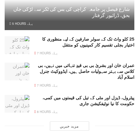
شارع فیصل پر جامعہ کراچی کی بس کی ٹکر سے لڑکی جاں
بحق، ڈرائیور گرفتار
5 HOURS پہلے
25 کلو واٹ تک کے سولر صارفین کے لیے منظوری کا
اختیار بجلی تقسیم کار کمپنیوں کو منتقل
7 HOURS پہلے
عمران خان اور بشریٰ بی بی قیدِ تنہائی میں نہیں، بی
کلاس سے بہتر سہولیات حاصل ہیں، ایڈووکیٹ جنرل
اسلام آباد
7 HOURS پہلے
پیٹرول، ڈیزل اور مٹی کے تیل کی قیمتوں میں کمی،
حکومت کا نیا نوٹیفکیشن جاری
8 HOURS پہلے
مزید خبریں