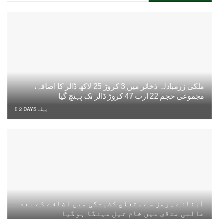
ملکی زرمبادلہ ذخائر میں 3 کروڑ 25 لاکھ ڈالر کا اضافہ،
مجموعی حجم 22 ارب 47 کروڑ ڈالر تک پہنچ گیا
2 DAYS پہلے
آبنائے ہرمز سے متعلق کشیدگی میں اضافے کے بعد
عالمی منڈی میں خام تیل مہنگا ہوگیا