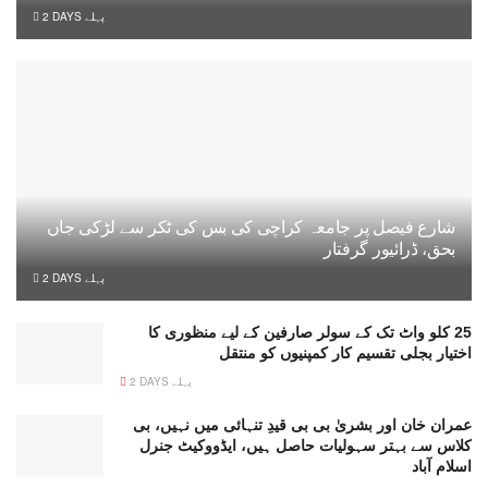
2 DAYS پہلے
شارع فیصل پر جامعہ کراچی کی بس کی ٹکر سے لڑکی جاں
بحق، ڈرائیور گرفتار
2 DAYS پہلے
25 کلو واٹ تک کے سولر صارفین کے لیے منظوری کا
اختیار بجلی تقسیم کار کمپنیوں کو منتقل
2 DAYS پہلے
عمران خان اور بشریٰ بی بی قیدِ تنہائی میں نہیں، بی
کلاس سے بہتر سہولیات حاصل ہیں، ایڈووکیٹ جنرل
اسلام آباد