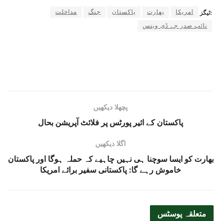
امریکا
بھارت
پاکستان
جنگ
مداخلت
ٹیگز:
نائب صدر جے ڈی وینس
پچھلا دیکھیں
پاکستان کے ائیر پورٹس پر فلائٹ آپریشن بحال
اگلا دیکھیں
بھارت کو ایسا سوچنا ہی نہیں چاہیے کہ حملہ ہوگا اور پاکستان
خاموش رہے گا: پاکستانی سفیر برائے امریکا
متعلقہ
پوسٹس