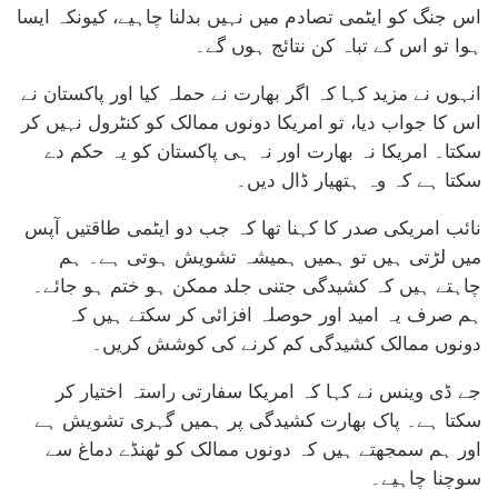
اس جنگ کو ایٹمی تصادم میں نہیں بدلنا چاہیے، کیونکہ ایسا
ہوا تو اس کے تباہ کن نتائج ہوں گے۔
انہوں نے مزید کہا کہ اگر بھارت نے حملہ کیا اور پاکستان نے
اس کا جواب دیا، تو امریکا دونوں ممالک کو کنٹرول نہیں کر
سکتا۔ امریکا نہ بھارت اور نہ ہی پاکستان کو یہ حکم دے
سکتا ہے کہ وہ ہتھیار ڈال دیں۔
نائب امریکی صدر کا کہنا تھا کہ جب دو ایٹمی طاقتیں آپس
میں لڑتی ہیں تو ہمیں ہمیشہ تشویش ہوتی ہے۔ ہم
چاہتے ہیں کہ کشیدگی جتنی جلد ممکن ہو ختم ہو جائے۔
ہم صرف یہ امید اور حوصلہ افزائی کر سکتے ہیں کہ
دونوں ممالک کشیدگی کم کرنے کی کوشش کریں۔
جے ڈی وینس نے کہا کہ امریکا سفارتی راستہ اختیار کر
سکتا ہے۔ پاک بھارت کشیدگی پر ہمیں گہری تشویش ہے
اور ہم سمجھتے ہیں کہ دونوں ممالک کو ٹھنڈے دماغ سے
سوچنا چاہیے۔