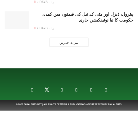
2 DAYS پہلے
پیٹرول، ڈیزل اور مٹی کے تیل کی قیمتوں میں کمی،
حکومت کا نیا نوٹیفکیشن جاری
2 DAYS پہلے
مزید خبریں
© 2025
PAKALERTS.NET
| ALL RIGHTS OF MEDIA & PUBLICATIONS ARE RESERVED BY
PAK ALERTS