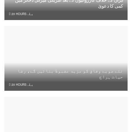
ایران کے خلاف کارروائیوں کے بعد امریکی میزائل ذخائر میں
کمی کا دعویٰ
20 HOURS پہلے
نئے صوبے وفاق کو مزید مضبوط بنائیں گے، رضا
حیات ہراج
20 HOURS پہلے