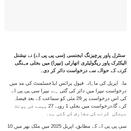
سنٹرل پاور پرچیزنگ ایجنسی (سی پی پی اے) نے نیشنل
الیکٹرک پاور ریگولیٹری اتھارٹی (نیپرا) میں بجلی مہنگی
کرنے کے حوالے سے درخواست دائر کر دی۔
ماہ اپریل کی ماہانہ فیول پرائس ایڈجسٹمنٹ کی مد میں
درخواست نیپرا میں دائر کی گئی ہے، نیپرا سی پی پی اے
کی اس درخواست پر 29 مئی کو سماعت کے بعد فیصلہ
کرے گا،درخواست میں بجلی 1 روپے 27 پیسے فی یونٹ
مہنگی کرنے کی سفارش کی گئی ہے۔
سی پی پی اے کے مطابق، اپریل 2025 میں ملک بھر میں 10