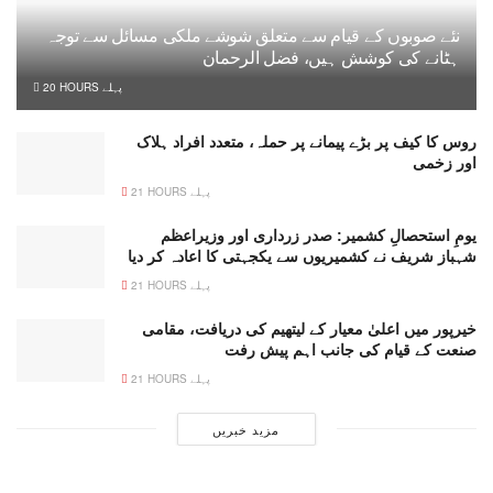
نئے صوبوں کے قیام سے متعلق شوشے ملکی مسائل سے توجہ
ہٹانے کی کوشش ہیں، فضل الرحمان
20 HOURS پہلے
روس کا کیف پر بڑے پیمانے پر حملہ، متعدد افراد ہلاک
اور زخمی
21 HOURS پہلے
یومِ استحصالِ کشمیر: صدر زرداری اور وزیراعظم
شہباز شریف نے کشمیریوں سے یکجہتی کا اعادہ کر دیا
21 HOURS پہلے
خیرپور میں اعلیٰ معیار کے لیتھیم کی دریافت، مقامی
صنعت کے قیام کی جانب اہم پیش رفت
21 HOURS پہلے
مزید خبریں