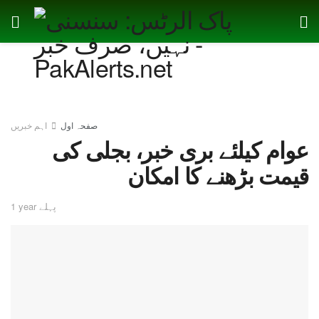
صفحہ اول
اہم خبریں
عوام کیلئے بری خبر، بجلی کی
قیمت بڑھنے کا امکان
1 year پہلے