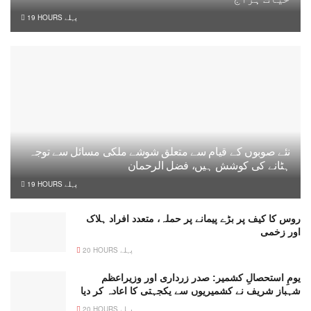
19 HOURS پہلے
نئے صوبوں کے قیام سے متعلق شوشے ملکی مسائل سے توجہ
ہٹانے کی کوشش ہیں، فضل الرحمان
19 HOURS پہلے
روس کا کیف پر بڑے پیمانے پر حملہ، متعدد افراد ہلاک
اور زخمی
20 HOURS پہلے
یومِ استحصالِ کشمیر: صدر زرداری اور وزیراعظم
شہباز شریف نے کشمیریوں سے یکجہتی کا اعادہ کر دیا
20 HOURS پہلے