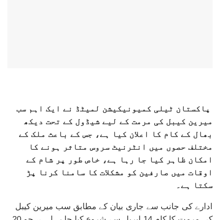
پاکستان ٹیلی کمیونیکیشن لمیٹڈ نے ایک اہم سب
میرین کیبل کی مرمت کے لیے شیڈول کے تحت دیکھ
بھال کے کام کا اعلان کیا ہے، جس کے باعث ملک کے
مختلف حصوں میں انٹرنیٹ سروس متاثر ہونے کا
امکان ظاہر کیا جا رہا ہے، خاص طور پر شام کے
اوقات میں صارفین کو مشکلات کا سامنا کرنا پڑ
سکتا ہے۔
ادارے کی جانب سے جاری بیان کے مطابق سب میرین کیبل
کی مرمت کا کام 14 اپریل سے شروع کیا جا رہا ہے، جو 20