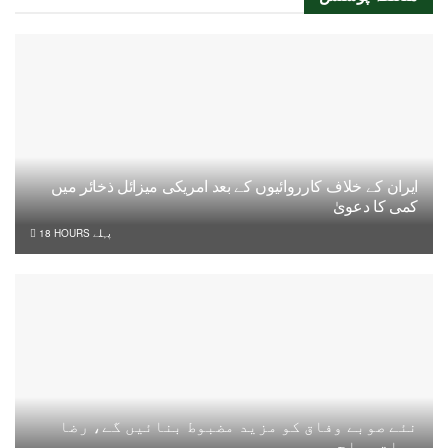
ایران کے خلاف کارروائیوں کے بعد امریکی میزائل ذخائر میں
کمی کا دعویٰ
18 HOURS پہلے
نئے صوبے وفاق کو مزید مضبوط بنائیں گے، رضا
حیات ہراج