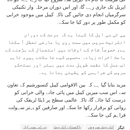
اپریل تک جاری رہے گا، اور اس دوران مرحلہ وار تکنیکی
سرگرمیاں انجام دی جائیں گی تاکہ کیبل میں موجود خرابی
کو مکمل طور پر دور کیا جا سکے۔
پی ٹی سی ایل کا کہنا ہے کہ مرمت کے دوران
انٹرنیٹ سروس میں سست روی یا عارضی تعطل آ سکتا
ہے، خصوصاً شام کے اوقات میں استعمال کے بڑھنے کے
باعث اثرات زیادہ محسوس کیے جا سکتے ہیں، تاہم
اس عمل کا مقصد طویل مدت میں بہتر اور مستحکم
سروس کی فراہمی کو یقینی بنانا ہے۔
مزید بتایا گیا ہے کہ بین الاقوامی کیبل کنسورشیم کے تعاون
سے اس سب میرین کیبل میں پائی جانے والی خرابی کو
درست کیا جائے گا، تاکہ عالمی سطح پر ڈیٹا ٹریفک کی
روانی کو برقرار رکھا جا سکے اور صارفین کو بہتر سہولت
فراہم کی جا سکے۔
انٹرنیٹ سروس
پاکستان انٹرنیٹ
پی ٹی سی ایل
ٹیگز: