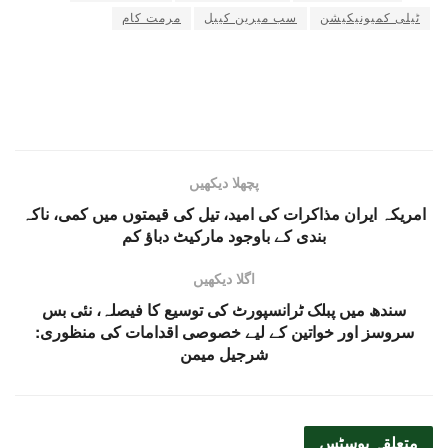
ٹیلی کمیونیکیشن
سب میرین کیبل
مرمت کام
پچھلا دیکھیں
امریکہ ایران مذاکرات کی امید، تیل کی قیمتوں میں کمی، ناکہ
بندی کے باوجود مارکیٹ دباؤ کم
اگلا دیکھیں
سندھ میں پبلک ٹرانسپورٹ کی توسیع کا فیصلہ، نئی بس
سروسز اور خواتین کے لیے خصوصی اقدامات کی منظوری:
شرجیل میمن
متعلقہ
پوسٹس