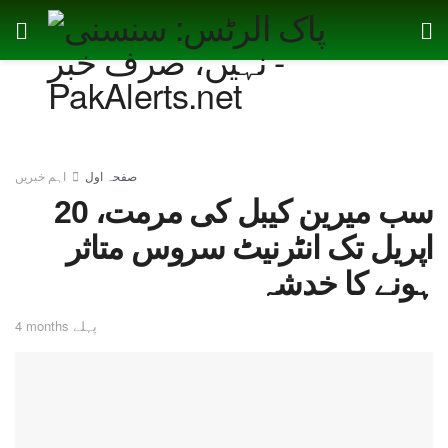
صفحہ اول
اہم خبریں
سب میرین کیبل کی مرمت، 20
اپریل تک انٹرنیٹ سروس متاثر
ہونے کا خدشہ
4 months پہلے