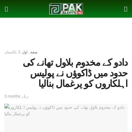
صفحہ اول
پاکستان
دادو کے مخدوم بلاول تھانے کی
حدود میں ڈاکوؤں نے پولیس
اہلکاروں کو یرغمال بنالیا
5 months پہلے