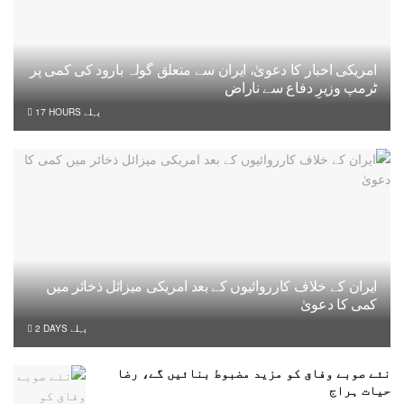
امریکی اخبار کا دعویٰ، ایران سے متعلق گولہ بارود کی کمی پر
ٹرمپ وزیرِ دفاع سے ناراض
17 HOURS پہلے
ایران کے خلاف کارروائیوں کے بعد امریکی میزائل ذخائر میں
کمی کا دعویٰ
2 DAYS پہلے
نئے صوبے وفاق کو مزید مضبوط بنائیں گے، رضا
حیات ہراج