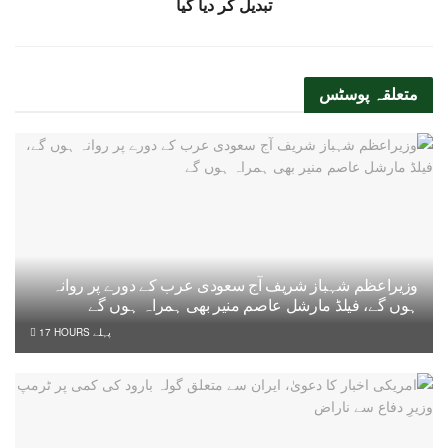
تبدیل کر دیا گیا
متعلقہ
پوسٹس
وزیراعظم شہباز شریف آج سعودی عرب کے دورے پر روانہ
ہوں گے، فیلڈ مارشل عاصم منیر بھی ہمراہ ہوں گے
17 HOURS پہلے