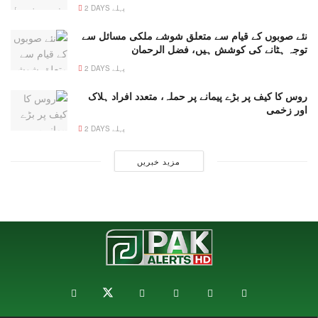
2 DAYS پہلے
نئے صوبوں کے قیام سے متعلق شوشے ملکی مسائل سے
توجہ ہٹانے کی کوشش ہیں، فضل الرحمان
2 DAYS پہلے
روس کا کیف پر بڑے پیمانے پر حملہ، متعدد افراد ہلاک
اور زخمی
2 DAYS پہلے
مزید خبریں