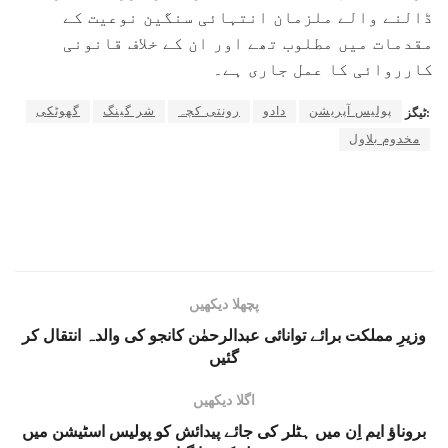
ڈالنے والے ملزمان انتہائی سنگین نوعیت کے
مقدمات میں مطلوب تھے اور ان کے خلاف قانونی
کارروائی کا عمل جاری ہے۔
پولیس آپریشن
دادو
رونتی کچہ
شر گینگ
گھوٹکی
ٹیگز:
مخدوم بلاول
پچھلا دیکھیں
وزیرِ مملکت برائے توانائی عبدالرحمٰن کانجو کی والدہ انتقال کر
گئیں
اگلا دیکھیں
بروناؤ ایم اِن میں ہٹلر کی جائے پیدائش کو پولیس اسٹیشن میں