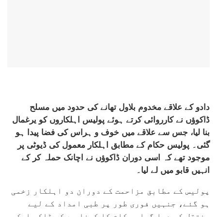
دادو کے علاقے مخدوم بلاول تھانے کی حدود میں مسلح
ڈاکوؤں نے کارروائی کرتے ہوئے پولیس اہلکاروں کو یرغمال
بنا لیا، جس سے علاقے میں خوف و ہراس کی فضا پیدا ہو
گئی۔ پولیس حکام کے مطابق اہلکار معمول کی ڈیوٹی پر
موجود تھے کہ اسی دوران ڈاکوؤں نے اچانک حملہ کر کے
انہیں قابو میں لے لیا۔
پولیس کے مطابق مزاحمت کے دوران دو اہلکار زخمی
ہو گئے، جنہیں فوری طور پر طبی امداد کے لیے
منتقل کر دیا گیا۔ حکام کا کہنا ہے کہ ڈاکو ایک