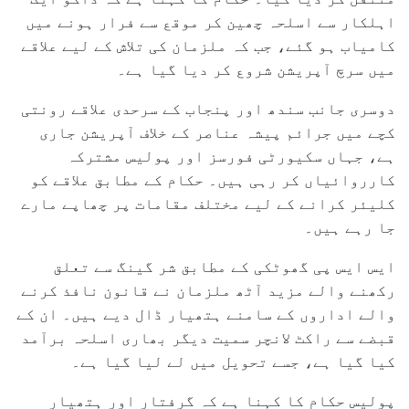
اہلکار سے اسلحہ چھین کر موقع سے فرار ہونے میں
کامیاب ہو گئے، جب کہ ملزمان کی تلاش کے لیے علاقے
میں سرچ آپریشن شروع کر دیا گیا ہے۔
دوسری جانب سندھ اور پنجاب کے سرحدی علاقے رونتی
کچے میں جرائم پیشہ عناصر کے خلاف آپریشن جاری
ہے، جہاں سکیورٹی فورسز اور پولیس مشترکہ
کارروائیاں کر رہی ہیں۔ حکام کے مطابق علاقے کو
کلیئر کرانے کے لیے مختلف مقامات پر چھاپے مارے
جا رہے ہیں۔
ایس ایس پی گھوٹکی کے مطابق شر گینگ سے تعلق
رکھنے والے مزید آٹھ ملزمان نے قانون نافذ کرنے
والے اداروں کے سامنے ہتھیار ڈال دیے ہیں۔ ان کے
قبضے سے راکٹ لانچر سمیت دیگر بھاری اسلحہ برآمد
کیا گیا ہے، جسے تحویل میں لے لیا گیا ہے۔
پولیس حکام کا کہنا ہے کہ گرفتار اور ہتھیار