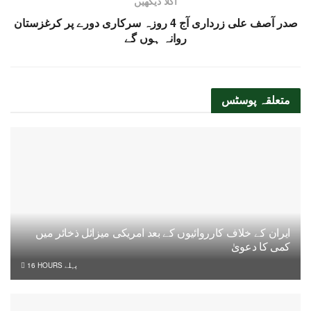
اگلا دیکھیں
صدر آصف علی زرداری آج 4 روزہ سرکاری دورے پر کرغزستان
روانہ ہوں گے
متعلقہ
پوسٹس
ایران کے خلاف کارروائیوں کے بعد امریکی میزائل ذخائر میں
کمی کا دعویٰ
16 HOURS پہلے