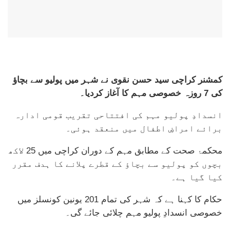
کمشنر کراچی سید حسن نقوی نے شہر میں پولیو سے بچاؤ
کی 7 روزہ خصوصی مہم کا آغاز کردیا۔
انسدادِ پولیو مہم کی افتتاحی تقریب قومی ادارہ
برائے امراضِ اطفال میں منعقد ہوئی۔
محکمۂ صحت کے مطابق مہم کے دوران کراچی میں 25 لاکھ
بچوں کو پولیو سے بچاؤ کے قطرے پلانے کا ہدف مقرر
کیا گیا ہے۔
حکام کا کہنا ہے کہ شہر کی تمام 201 یونین کونسلز میں
خصوصی انسدادِ پولیو مہم چلائی جائے گی۔