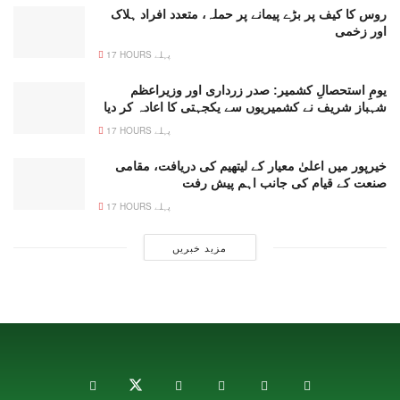
روس کا کیف پر بڑے پیمانے پر حملہ، متعدد افراد ہلاک
اور زخمی
17 HOURS پہلے
یومِ استحصالِ کشمیر: صدر زرداری اور وزیراعظم
شہباز شریف نے کشمیریوں سے یکجہتی کا اعادہ کر دیا
17 HOURS پہلے
خیرپور میں اعلیٰ معیار کے لیتھیم کی دریافت، مقامی
صنعت کے قیام کی جانب اہم پیش رفت
17 HOURS پہلے
مزید خبریں