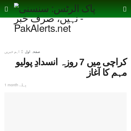
صفحہ اول
اہم خبریں
کراچی میں 7 روزہ انسدادِ پولیو
مہم کا آغاز
1 month پہلے