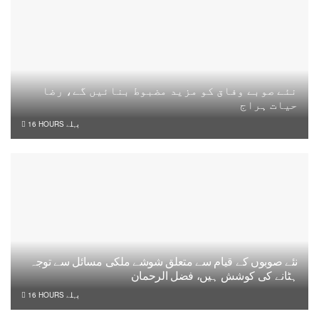
نئے صوبے وفاق کو مزید مضبوط بنائیں گے، رضا
حیات ہراج
16 HOURS پہلے
نئے صوبوں کے قیام سے متعلق شوشے ملکی مسائل سے توجہ
ہٹانے کی کوشش ہیں، فضل الرحمان
16 HOURS پہلے