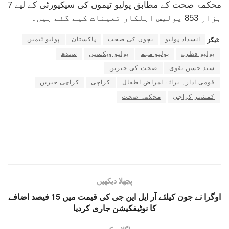
محکمۂ صحت کے مطابق پولیو ٹیموں کی سیکیورٹی کے لیے 7
ہزار 853 پولیس اہلکار تعینات کیے گئے ہیں۔
انسداد پولیو
بچوں کی صحت
پاکستان
پولیو ٹیمیں
ٹیگز:
پولیو قطرے
پولیو مہم
پولیو ویکسین
سندھ
سید حسن نقوی
صحت کی خبریں
قومی ادارہ برائے امراض اطفال
کراچی
کراچی خبریں
کمشنر کراچی
محکمہ صحت
پچھلا دیکھیں
اوگرا نے جون کیلئے آر ایل این جی کی قیمت میں 15 فیصد اضافے
کا نوٹیفکیشن جاری کردیا