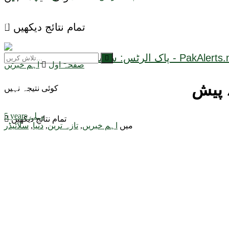
تمام نتائج دیکھیں
صفحہ اول
اہم خبریں
کوئی نتیجہ نہیں
5 years پہلے
تمام نتائج دیکھیں
میں
اہم خبریں
,
تازہ ترین
,
دنیا
,
سلائیڈر