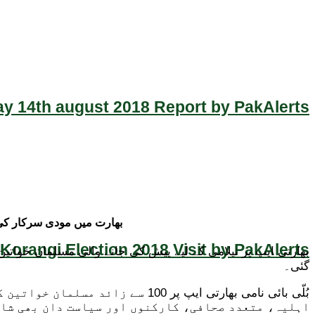
y 14th august 2018 Report by PakAlerts
بھارت میں مودی سرکار کی ش
Korangi Election 2018 Visit by PakAlerts
بھارتی ایپ پر نیلامی کے لیے پیش کی جانے والی مسلمان خواتین 
گئی۔
بُلّی بائی نامی بھارتی ایپ پر 0
اہلیہ، متعدد صحافی، کارکنوں اور سیاست دان بھی شام