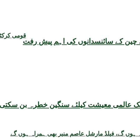
قومی کرکٹر
یقہ، چین کے سائنسدانوں کی اہم پیش رفت
 ہوں گے، فیلڈ مارشل عاصم منیر بھی ہمراہ ہوں گے