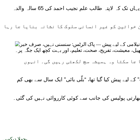
اس ایپ پر آن لائن نیلامی میں مقبوضہ کشمیر کی مسلمان خاتون صحافی قرۃ العین رہبر کی تصویر بھی اپ لوڈ کی گئی تھی، یہاں تک کہ لاپتہ طالب علم نجیب احمد کی 65 سالہ والدہ
 خواتین کو غیر انسانی سلوک کا نشانہ بنایا جا رہا
 جا سکتا وہ ہمیشہ سچ لکھتی رہیں گی۔ انہوں
 “سلی ڈیلز” کے نام سے ایپ پر تقریباً 80 مسلم خواتین کو “فروخت” کے لیے پیش کیا گیا تھا، “بلّی بائی” ایک سال سے بھی کم
 بھارتی پولیس کی جانب سے کوئی کارروائی نہیں کی گئی۔
پچھلا دیکھیں