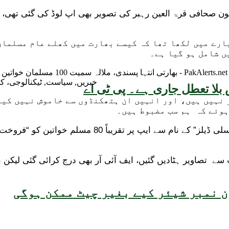
ارے میں لکھا تھا کہ کیسے بھارت میں کھلے عام مسلمان
ں شامل ہو گیا ہے۔
بلا تعطل جاری ہے۔ پی ٹی اے
 نہیں ہیں، اور انہیں ان ہتھکنڈوں سے خاموش نہیں کیا
ہوئے کہ ہم سب مضبوط ہیں۔
بھارت میں ایسا پہلی بار نہیں ہوا، اس سے پہلے جولائی میں
 سے تصاویر ہٹادیں گئیں، ایف آئی آر بھی درج کرائی گئی لیکن
 نمبر شیئر کیے بغیر چیٹ ممکن ہوگی