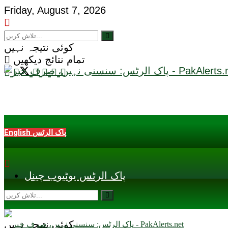
Friday, August 7, 2026
کوئی نتیجہ نہیں
تمام نتائج دیکھیں
English پاک الرٹس
پاک الرٹس یوٹیوب چینل
کوئی نتیجہ نہیں