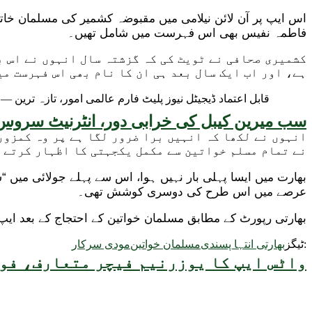
فاطمہ نفیس بھی اس فہرست میں شامل تھیں۔
کشمیری صحافی نے ٹویٹ کی کہ گزشتہ سال انہوں نے اس ب
ہے، اور اب ایک سال بعد ہی ان کا نام بھی اس فہرست می
سب میرین کیبل کی خرابی دور، انٹرنیٹ سروس 
انہوں نے لکھا کہ انہیں برا ضرور لگا ہے پر وہ کمزور
نے تمام مسلم خواتین سے مکمل یکجہتی کا اظہار کرتے 
عرصے میں اس طرح کی دوسری کوشش تھی۔
بھارتی رپورٹ کے مطابق مسلمان خواتین کے احتجاج کے بعد ایپ
ٹیگز:
بھارتی انتہا پسندی
مسلمان خواتین
مودی سرکار
واٹس ایپ کا یوزرنیم فیچر متعارف، فون