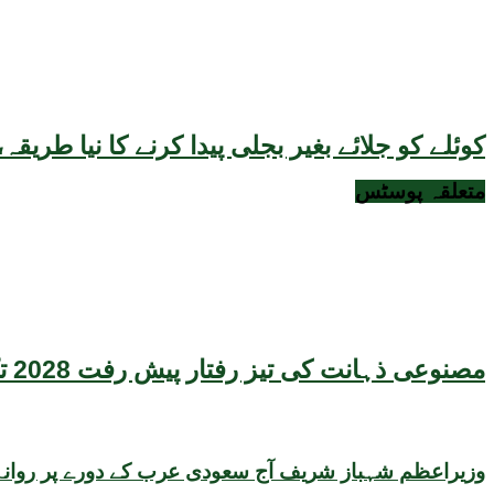
کوئلے کو جلائے بغیر بجلی پیدا کرنے کا نیا طر
متعلقہ
پوسٹس
مصنوعی ذہانت کی تیز رفتار پیش رفت 2028 تک عالمی معیشت کیلئے سنگین خطرہ بن سکتی ہے، نئی تحقیق کا انتباہ
وزیراعظم شہباز شریف آج سعودی عرب کے دورے پر روانہ