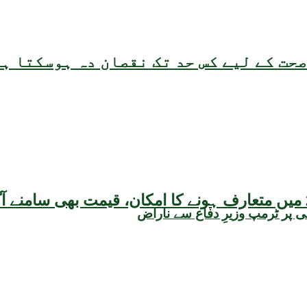
حت کے لیے کس حد تک نقصان دہ ہوسکتا ہ
ی پر ٹرمپ وزیرِ دفاع سے ناراض