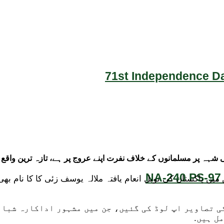
71st Independence Da
ہہ پر مسلمانوں کے خلاف نفرت اپنے عروج پر ہے، تازہ ترین واقع میں
NA-240 PS-97 
میں پاکستان کی نوبل انعام یافتہ ملالہ یوسف زئی کا کا نام بھ
10 سے زائد مسلمان خواتین کی تصاویر اپ لوڈ کی گئیں، جن میں مشہور 
ل ہیں.