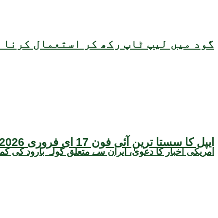
گود میں لیپ ٹاپ رکھ کر استعمال کرنا ص
ایپل کا سستا ترین آئی فون 17 ای فروری 2026 میں متعارف ہونے کا امکان، قیمت بھی سامنے آگئی
امریکی اخبار کا دعویٰ، ایران سے متعلق گولہ بارود کی کم