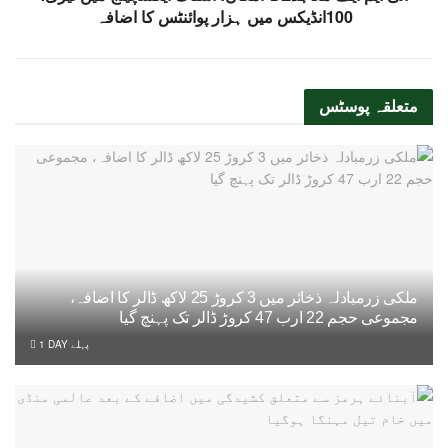
100انڈیکس میں ہزار پوائنٹس کا اضافہ
متعلقہ
پوسٹس
ملکی زرمبادلہ ذخائر میں 3 کروڑ 25 لاکھ ڈالر کا اضافہ،
مجموعی حجم 22 ارب 47 کروڑ ڈالر تک پہنچ گیا
1 DAY پہلے