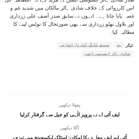
اس کارروائی کے خلاف شادی ہالز مالکان میں شدید غم و
غصہ پایا جاتا ہے۔ انہوں نے سابق صدر آصف علی زرداری
اور بلاول بھٹو زرداری سے بھی صورتحال کا نوٹس لینے کا
مطالبہ کیا۔
بند
سندھ بلڈنگ کنٹرول اتھارٹی
ٹیگز:
شادی ہالز ایسوسی ایشن
پچھلا دیکھیں
ایف آئی اے نے پرویز الٰہی کو جیل سے گرفتار کرلیا
اگلا دیکھیں
آئی ایم ایف معاہدےکا امکان: اسٹاک ایکسچینج میں تیزی،