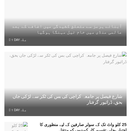
آبنائے ہرمز سے متعلق کشیدگی میں اضافے کے بعد
عالمی منڈی میں خام تیل مہنگا ہوگیا
1 DAY پہلے
شارع فیصل پر جامعہ کراچی کی بس کی ٹکر سے لڑکی جاں
بحق، ڈرائیور گرفتار
1 DAY پہلے
25 کلو واٹ تک کے سولر صارفین کے لیے منظوری کا
اختیار بجلی تقسیم کار کمپنیوں کو منتقل