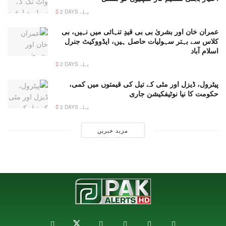
2 DAYS پہلے
عمران خان اور بشریٰ بی بی قیدِ تنہائی میں نہیں، بی
کلاس سے بہتر سہولیات حاصل ہیں، ایڈووکیٹ جنرل
اسلام آباد
2 DAYS پہلے
پیٹرول، ڈیزل اور مٹی کے تیل کی قیمتوں میں کمی،
حکومت کا نیا نوٹیفکیشن جاری
2 DAYS پہلے
مزید خبریں