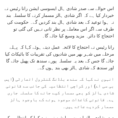
اس حوالے سے صدر شادی ہال ایسوسی ایشن رانا رئیس نے
خبردار کیا ہے کہ اگر شادی ہالز مسمار کرنے کا سلسلہ بند
نہ ہوا توعید کے بعد شادی ہال بند کردیں گے۔ حکومت کی
طرف سے اگر اس معاملے پر نظر ثانی نہیں کی گئی تو
احتجاج کا دائرہ مزید وسیع کیا جائے گا۔
رانا رئیس نے احتجاج کا لائحہ عمل دیتے ہوئے کہا کہ پہلے
مرحلے میں شہر بھر میں شادیوں کی تقریبات کا بائیکاٹ کیا
جائے گا جس کے بعد یہ سلسلہ پورے سندھ تک پھیل جائے گا
اور سندھ کے شادی ہالز بھی بند ہوں گے۔
انہوں نے کہا کہ سندھ بلڈنگ کنٹرول اتھارٹی (ایس
بی سی اے) اور کراچی انتظامیہ کی جانب سے قانونی
شادی ہالز کو بھی مسمار کیے جانے کا سلسلہ جاری
ہے۔ قانونی کاغذات موجود ہونے کے باوجود ہالز
مسمار کردیے جاتے ہیں۔
صدر شادی ہالز ایسوسی ایشن نے مزید کہا کہ انتظامیہ کی