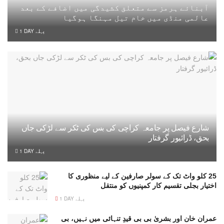
آبنائے ہرمز سے متعلق کشیدگی میں اضافے کے بعد
عالمی منڈی میں خام تیل مہنگا ہوگیا
1 DAY پہلے
شارع فیصل پر جامعہ کراچی کی بس کی ٹکر سے لڑکی جاں
بحق، ڈرائیور گرفتار
1 DAY پہلے
25 کلو واٹ تک کے سولر صارفین کے لیے منظوری کا
اختیار بجلی تقسیم کار کمپنیوں کو منتقل
1 DAY پہلے
عمران خان اور بشریٰ بی بی قیدِ تنہائی میں نہیں، بی