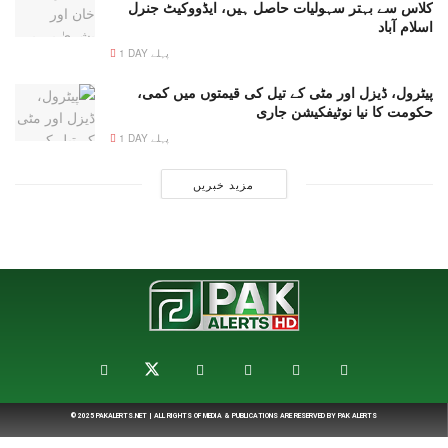
کلاس سے بہتر سہولیات حاصل ہیں، ایڈووکیٹ جنرل
اسلام آباد
1 DAY پہلے
پیٹرول، ڈیزل اور مٹی کے تیل کی قیمتوں میں کمی،
حکومت کا نیا نوٹیفکیشن جاری
1 DAY پہلے
مزید خبریں
© 2025
PAKALERTS.NET
| ALL RIGHTS OF MEDIA & PUBLICATIONS ARE RESERVED BY
PAK ALERTS