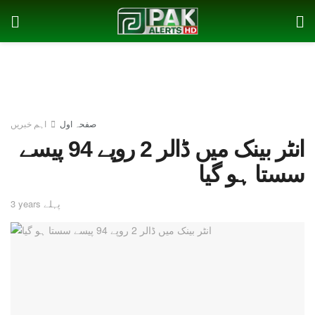
صفحہ اول
اہم خبریں
انٹر بینک میں ڈالر 2 روپے 94 پیسے
سستا ہو گیا
3 years پہلے