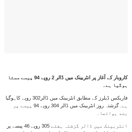
کاروبار کے آغاز پر انٹربینک میں ڈالر 2 روپے 94 پیسے سستا
ہوگیا ہے۔
فاریکس ڈیلرز کے مطابق انٹربینک میں ڈالر302 روپے کاہوگیا
ہے۔گزشتہ روز انٹربینک میں ڈالر 304 روپے 94 پیسے پر
بند ہواتھا۔
انٹربینک میں ڈالر گزشتہ ہفتے 305 روپے 46 پیسے پر