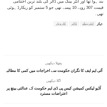
بند ہوا تھا اور انٹر بینک میں ڈالر کی بلند ترین اختتامی
قیمت 307 روپے 10 پیسے تھی جو 5 ستمبر کو ریکارڈ ہوئی
تھی۔
انٹربینک
ڈالر
کاروبار
ٹیگز:
پچھلا دیکھیں
آئی ایم ایف کا نگران حکومت سے اخراجات میں کمی کا مطالبہ
اگلا دیکھیں
آڈیو لیکس کمیشن کیس پی ڈی ایم حکومت کے عدالتی بینچ پر
اعتراضات مسترد