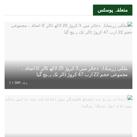
متعلقہ
پوسٹس
ملکی زرمبادلہ ذخائر میں 3 کروڑ 25 لاکھ ڈالر کا اضافہ،
مجموعی حجم 22 ارب 47 کروڑ ڈالر تک پہنچ گیا
1 DAY پہلے