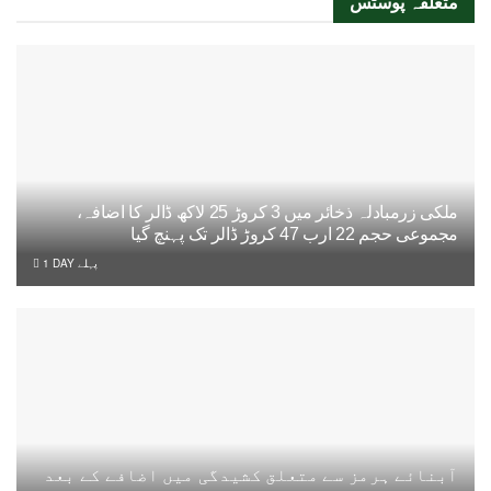
متعلقہ
پوسٹس
ملکی زرمبادلہ ذخائر میں 3 کروڑ 25 لاکھ ڈالر کا اضافہ،
مجموعی حجم 22 ارب 47 کروڑ ڈالر تک پہنچ گیا
1 DAY پہلے
آبنائے ہرمز سے متعلق کشیدگی میں اضافے کے بعد