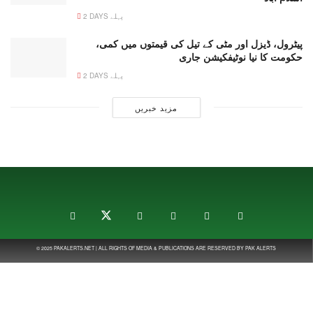
2 DAYS پہلے
پیٹرول، ڈیزل اور مٹی کے تیل کی قیمتوں میں کمی،
حکومت کا نیا نوٹیفکیشن جاری
2 DAYS پہلے
مزید خبریں
© 2025
PAKALERTS.NET
| ALL RIGHTS OF MEDIA & PUBLICATIONS ARE RESERVED BY
PAK ALERTS