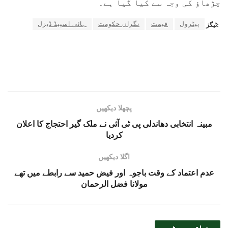
چڑھاؤ کی وجہ سے کیا گیا ہے۔
پیٹرول
قیمت
نگراں حکومت
ہائی اسپیڈ ڈیزل
ٹیگز:
پچھلا دیکھیں
مبینہ انتخابی دھاندلی پی ٹی آئی نے ملک گیر احتجاج کا اعلان
کردیا
اگلا دیکھیں
عدم اعتماد کے وقت باجوہ اور فیض حمید سے رابطے میں تھے
مولانا فضل الرحمان