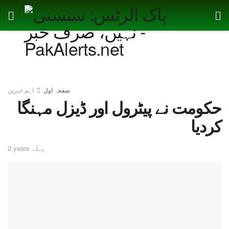
صفحہ اول
اہم خبریں
حکومت نے پیٹرول اور ڈیزل مہنگا
کردیا
2 years پہلے