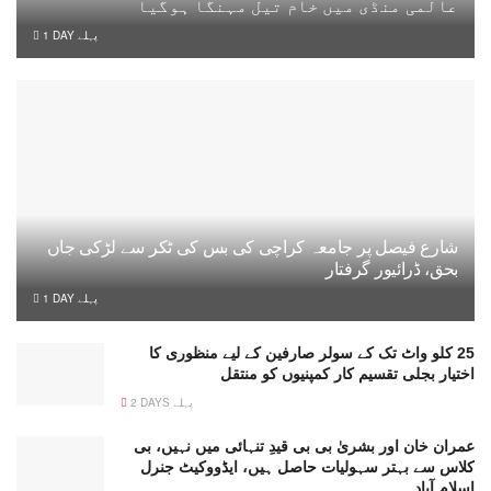
عالمی منڈی میں خام تیل مہنگا ہوگیا
1 DAY پہلے
شارع فیصل پر جامعہ کراچی کی بس کی ٹکر سے لڑکی جاں
بحق، ڈرائیور گرفتار
1 DAY پہلے
25 کلو واٹ تک کے سولر صارفین کے لیے منظوری کا
اختیار بجلی تقسیم کار کمپنیوں کو منتقل
2 DAYS پہلے
عمران خان اور بشریٰ بی بی قیدِ تنہائی میں نہیں، بی
کلاس سے بہتر سہولیات حاصل ہیں، ایڈووکیٹ جنرل
اسلام آباد