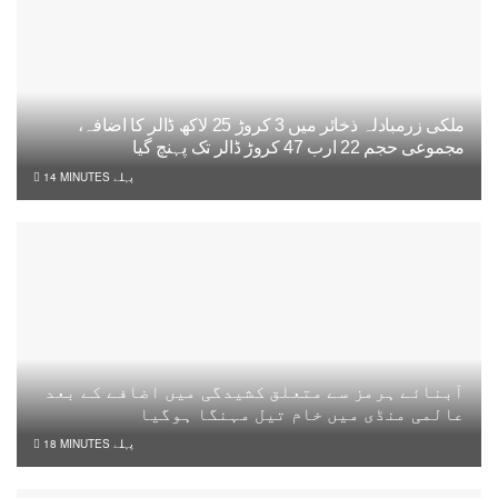
ملکی زرمبادلہ ذخائر میں 3 کروڑ 25 لاکھ ڈالر کا اضافہ،
مجموعی حجم 22 ارب 47 کروڑ ڈالر تک پہنچ گیا
14 MINUTES پہلے
آبنائے ہرمز سے متعلق کشیدگی میں اضافے کے بعد
عالمی منڈی میں خام تیل مہنگا ہوگیا
18 MINUTES پہلے