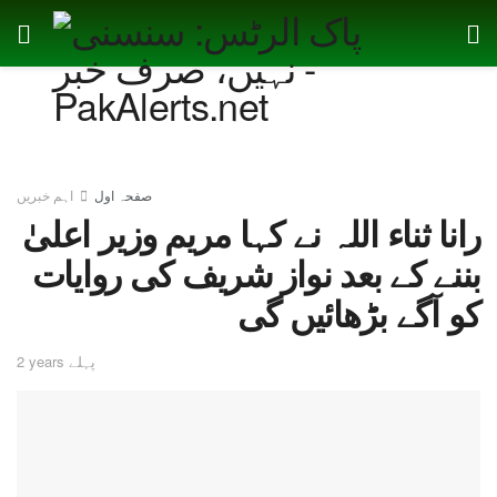
صفحہ اول
اہم خبریں
رانا ثناء اللہ نے کہا مریم وزیر اعلیٰ
بننے کے بعد نواز شریف کی روایات
کو آگے بڑھائیں گی
2 years پہلے