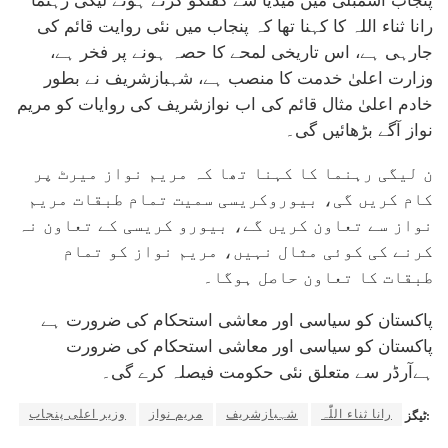
پنجاب اسمبلی میں میڈیا سے گفتگو کرتے ہوئے لیگی رہنما
رانا ثناء اللہ کا کہنا تھا کہ پنجاب میں نئی روایت قائم کی
جارہی ہے، اس تاریخی لمحے کا حصہ ہونے پر فخر ہے،
وزارت اعلیٰ خدمت کا منصب ہے، شہبازشریف نے بطور
خادم اعلیٰ مثال قائم کی اب نوازشریف کی روایات کو مریم
نواز آگے بڑھائیں گی۔
ن لیگی رہنما کا کہنا تھا کہ مریم نواز میرٹ پر
کام کریں گی، بیوروکریسی سمیت تمام طبقات مریم
نواز سے تعاون کریں گے، بیورو کریسی کے تعاون نہ
کرنے کی کوئی مثال نہیں، مریم نواز کو تمام
طبقات کا تعاون حاصل ہوگا۔
پاکستان کو سیاسی اور معاشی استحکام کی ضرورت ہے
پاکستان کو سیاسی اور معاشی استحکام کی ضرورت
ہےآرڈر سے متعلق نئی حکومت فیصلہ کرے گی۔
رانا ثناء اللّٰہ
شہبازشریف
مریم نواز
وزیر اعلی پنجاب
ٹیگز: