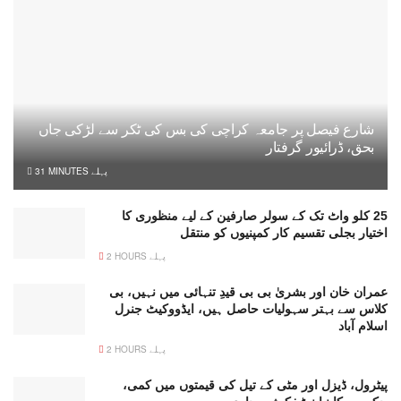
شارع فیصل پر جامعہ کراچی کی بس کی ٹکر سے لڑکی جاں
بحق، ڈرائیور گرفتار
31 MINUTES پہلے
25 کلو واٹ تک کے سولر صارفین کے لیے منظوری کا
اختیار بجلی تقسیم کار کمپنیوں کو منتقل
2 HOURS پہلے
عمران خان اور بشریٰ بی بی قیدِ تنہائی میں نہیں، بی
کلاس سے بہتر سہولیات حاصل ہیں، ایڈووکیٹ جنرل
اسلام آباد
2 HOURS پہلے
پیٹرول، ڈیزل اور مٹی کے تیل کی قیمتوں میں کمی،