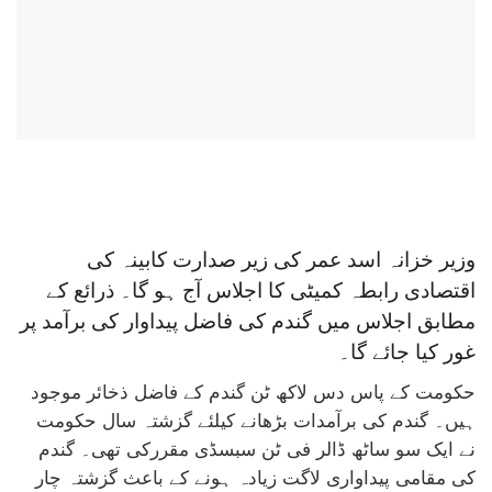
وزیر خزانہ اسد عمر کی زیر صدارت کابینہ کی
اقتصادی رابطہ کمیٹی کا اجلاس آج ہو گا۔ ذرائع کے
مطابق اجلاس میں گندم کی فاضل پیداوار کی برآمد پر
غور کیا جائے گا۔
حکومت کے پاس دس لاکھ ٹن گندم کے فاضل ذخائر موجود
ہیں۔ گندم کی برآمدات بڑھانے کیلئے گزشتہ سال حکومت
نے ایک سو ساٹھ ڈالر فی ٹن سبسڈی مقررکی تھی۔ گندم
کی مقامی پیداواری لاگت زیادہ ہونے کے باعث گزشتہ چار