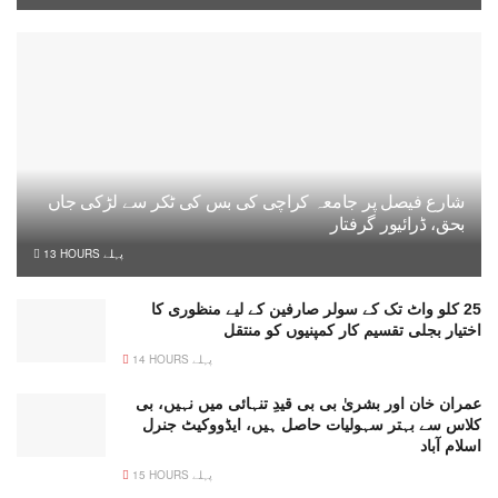
شارع فیصل پر جامعہ کراچی کی بس کی ٹکر سے لڑکی جاں
بحق، ڈرائیور گرفتار
13 HOURS پہلے
25 کلو واٹ تک کے سولر صارفین کے لیے منظوری کا
اختیار بجلی تقسیم کار کمپنیوں کو منتقل
14 HOURS پہلے
عمران خان اور بشریٰ بی بی قیدِ تنہائی میں نہیں، بی
کلاس سے بہتر سہولیات حاصل ہیں، ایڈووکیٹ جنرل
اسلام آباد
15 HOURS پہلے