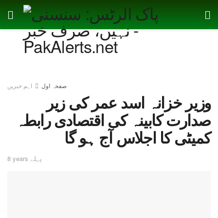
صفحہ اول
اہم خبریں
وزیر خزانہ اسد عمر کی زیر
صدارت کابینہ کی اقتصادی رابطہ
کمیٹی کا اجلاس آج ہو گا
8 years پہلے