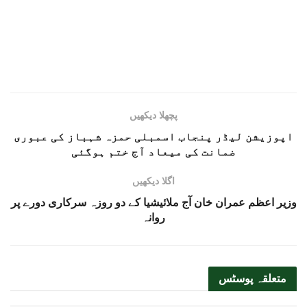
پچھلا دیکھیں
اپوزیشن لیڈر پنجاب اسمبلی حمزہ شہباز کی عبوری
ضمانت کی میعاد آج ختم ہوگئی
اگلا دیکھیں
وزیر اعظم عمران خان آج ملائیشیا کے دو روزہ سرکاری دورے پر
روانہ
متعلقہ
پوسٹس