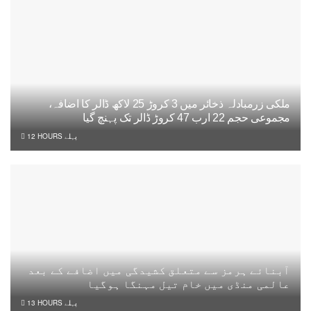
ملکی زرمبادلہ ذخائر میں 3 کروڑ 25 لاکھ ڈالر کا اضافہ،
مجموعی حجم 22 ارب 47 کروڑ ڈالر تک پہنچ گیا
12 HOURS پہلے
آبنائے ہرمز سے متعلق کشیدگی میں اضافے کے بعد
عالمی منڈی میں خام تیل مہنگا ہوگیا
13 HOURS پہلے