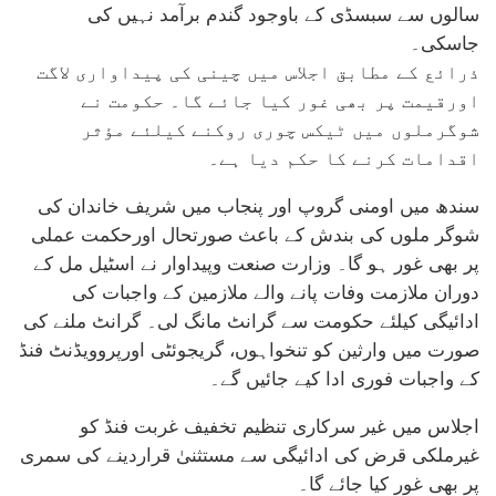
سالوں سے سبسڈی کے باوجود گندم برآمد نہیں کی
جاسکی۔
ذرائع کے مطابق اجلاس میں چینی کی پیداواری لاگت
اورقیمت پر بھی غور کیا جائے گا۔ حکومت نے
شوگرملوں میں ٹیکس چوری روکنے کیلئے مؤثر
اقدامات کرنے کا حکم دیا ہے۔
سندھ میں اومنی گروپ اور پنجاب میں شریف خاندان کی
شوگر ملوں کی بندش کے باعث صورتحال اورحکمت عملی
پر بھی غور ہو گا۔ وزارت صنعت وپیداوار نے اسٹیل مل کے
دوران ملازمت وفات پانے والے ملازمین کے واجبات کی
ادائیگی کیلئے حکومت سے گرانٹ مانگ لی۔ گرانٹ ملنے کی
صورت میں وارثین کو تنخواہوں، گریجوئٹی اورپروویڈنٹ فنڈ
کے واجبات فوری ادا کیے جائیں گے۔
اجلاس میں غیر سرکاری تنظیم تخفیف غربت فنڈ کو
غیرملکی قرض کی ادائیگی سے مستثنیٰ قراردینے کی سمری
پر بھی غور کیا جائے گا۔