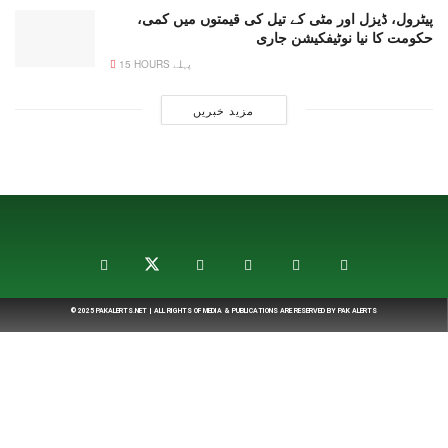
پیٹرول، ڈیزل اور مٹی کے تیل کی قیمتوں میں کمی،
حکومت کا نیا نوٹیفکیشن جاری
15 HOURS پہلے
مزید خبریں
© 2025
PAKALERTS.NET
| ALL RIGHTS OF MEDIA & PUBLICATIONS ARE RESERVED BY
PAK ALERTS