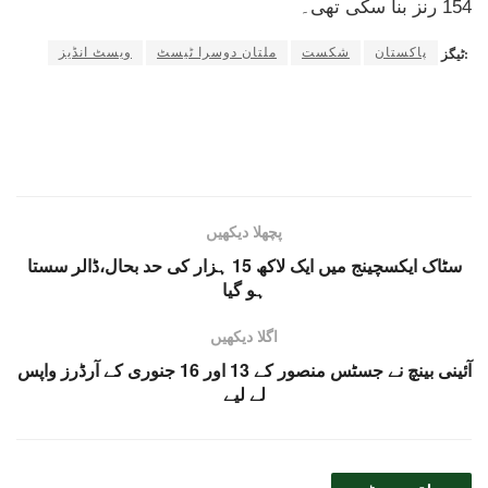
154 رنز بنا سکی تھی۔
پاکستان
شکست
ملتان دوسرا ٹیسٹ
ویسٹ انڈیز
ٹیگز:
پچھلا دیکھیں
سٹاک ایکسچینج میں ایک لاکھ 15 ہزار کی حد بحال،ڈالر سستا
ہو گیا
اگلا دیکھیں
آئینی بینچ نے جسٹس منصور کے 13 اور 16 جنوری کے آرڈرز واپس
لے لیے