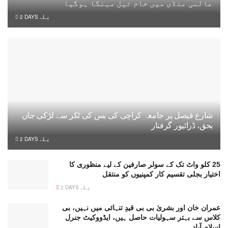
عالمی منڈی میں خام تیل مہنگا ہوگیا
2 DAYS پہلے
شارع فیصل پر جامعہ کراچی کی بس کی ٹکر سے لڑکی جاں
بحق، ڈرائیور گرفتار
2 DAYS پہلے
25 کلو واٹ تک کے سولر صارفین کے لیے منظوری کا
اختیار بجلی تقسیم کار کمپنیوں کو منتقل
2 DAYS پہلے
عمران خان اور بشریٰ بی بی قیدِ تنہائی میں نہیں، بی
کلاس سے بہتر سہولیات حاصل ہیں، ایڈووکیٹ جنرل
اسلام آباد