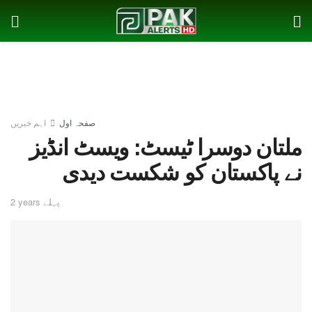
صفحہ اول
اہم خبریں
ملتان دوسرا ٹیسٹ: ویسٹ انڈیز
نے پاکستان کو شکست دیدی
2 years پہلے