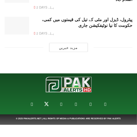
2 DAYS پہلے
پیٹرول، ڈیزل اور مٹی کے تیل کی قیمتوں میں کمی،
حکومت کا نیا نوٹیفکیشن جاری
2 DAYS پہلے
مزید خبریں
© 2025
PAKALERTS.NET
| ALL RIGHTS OF MEDIA & PUBLICATIONS ARE RESERVED BY
PAK ALERTS