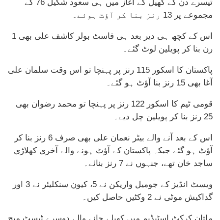
تیسرے دن کے کھیل کے آغاز میں ہی سعود شکیل 76 کے
مجموعے پر 13 رنز بنا کر آؤٹ ہوئے۔
اس کے کچھ ہی دیر بعد ہی فاسٹ بولر کاشف علی بھی 1
رن بنا کر پویلین لوٹ گئے۔
پاکستان کا اسکور 115 رنز پر پہنچا تو اس وقت سلمان علی
آغا بھی 15 رنز بنا آؤٹ ہو گئے۔
قومی ٹیم کا اسکور 122 رنز پر پہنچا تو محمد رضوان بھی
25 رنز بنا کر پویلین چل دیے۔
اس کے بعد آنے والے بیٹر نعمان علی بھی صرف 6 رنز بنا کر
آؤٹ ہو گئے جبکہ پاکستان کے آؤٹ ہونے والے آخری کھلاڑی
ساجد خان تھے، جنہوں نے 7 رنز بنائے۔
ویسٹ انڈیز کے جومیل واریکن نے 5، کیون سنکلیئر نے 3 اور
گداکیش موٹی نے 2 وکٹیں حاصل کیں۔
ملتان کرکٹ اسٹیڈیم میں کھیلے جانے والے دوسرے ٹیسٹ میچ