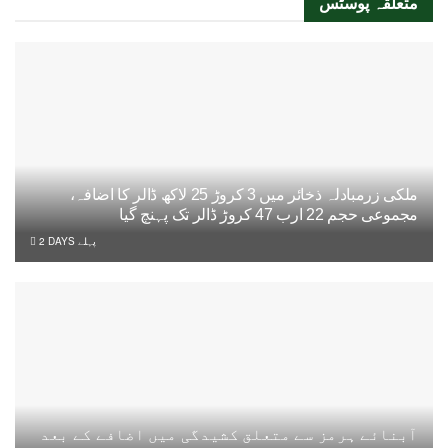
متعلقہ
پوسٹس
ملکی زرمبادلہ ذخائر میں 3 کروڑ 25 لاکھ ڈالر کا اضافہ،
مجموعی حجم 22 ارب 47 کروڑ ڈالر تک پہنچ گیا
2 DAYS پہلے
آبنائے ہرمز سے متعلق کشیدگی میں اضافے کے بعد