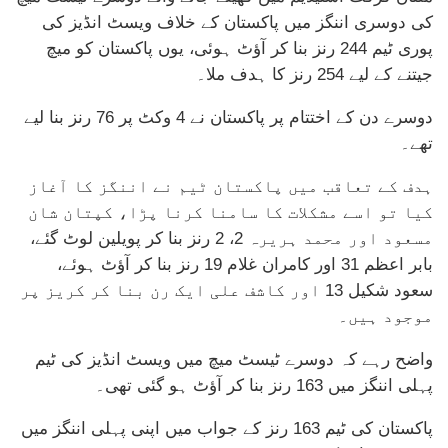
کی دوسری اننگز میں پاکستان کے خلاف ویسٹ انڈیز کی
پوری ٹیم 244 رنز بنا کر آؤٹ ہوئی، یوں پاکستان کو میچ
جیتنے کے لیے 254 رنز کا ہدف ملا۔
دوسرے دن کے اختتام پر پاکستان نے 4 وکٹ پر 76 رنز بنا لیے
تھے۔
ہدف کے تعاقب میں پاکستان ٹیم نے اننگز کا آغاز
کیا تو اسے مشکلات کا سامنا کرنا پڑا، کپتان شان
مسعود اور محمد ہریرہ 2، 2 رنز بنا کر پویلین لوٹ گئے،
بابر اعظم 31 اور کامران غلام 19 رنز بنا کر آؤٹ ہوئے،
سعود شکیل 13 اور کاشف علی ایک رن بنا کر کریز پر
موجود ہیں۔
واضح رہے کہ دوسرے ٹیسٹ میچ میں ویسٹ انڈیز کی ٹیم
پہلی اننگز میں 163 رنز بنا کر آؤٹ ہو گئی تھی۔
پاکستان کی ٹیم 163 رنز کے جواب میں اپنی پہلی اننگز میں