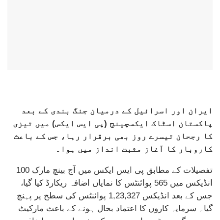
ایران اور اسرائیل کے درمیان جنگ بندی کے بعد
پاکستان اسٹاک ایکسچینج (پی ایس ایکس) میں تیزی
کا رجحان تیسرے روز بھی برقرار رہا، جس کے باعث
کاروبار کا آغاز مثبت انداز میں ہوا۔
تفصیلات کے مطابق پی ایس ایکس میں آج بینچ مارک 100
انڈیکس میں 565 پوائنٹس کا نمایاں اضافہ ریکارڈ کیا گیا،
جس کے بعد انڈیکس 1,23,327 پوائنٹس کی سطح پر پہنچ
گیا۔ سرمایہ کاروں کا اعتماد بحال ہونے کے باعث مارکیٹ