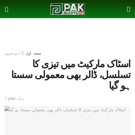
صفحہ اول
اہم خبریں
اسٹاک مارکیٹ میں تیزی کا
تسلسل، ڈالر بھی معمولی سستا
ہو گیا
1 year پہلے