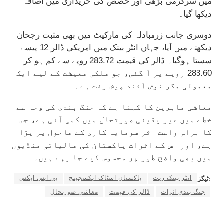
میں سرگرمی بڑھی اور حصص کی خریداری میں اضافہ
دیکھا گیا۔
دوسری جانب زرمبادلہ کی مارکیٹ میں بھی مثبت رجحان
دیکھنے میں آیا، جہاں انٹر بینک میں امریکی ڈالر 12 پیسے
سستا ہوگیا۔ ڈالر کی قیمت 283.72 روپے سے کم ہو کر
283.60 روپے پر آ گئی، جو ملکی معیشت کے لیے ایک
معمولی مگر خوش آئند پیش رفت ہے۔
معاشی ماہرین کا کہنا ہے کہ جنگ بندی کی وجہ سے
خطے میں غیر یقینی صورتحال میں کمی آئی ہے، جس
کا براہِ راست اثر سرمایہ کاری کے ماحول پر پڑا
ہے، اور اس کے اثرات پاکستان کی مالیاتی منڈیوں
میں بھی واضح طور پر محسوس کیے جا رہے ہیں۔
انٹر بینک ریٹ
پاکستان اسٹاک ایکسچینج
پی ایس ایکس
ٹیگز:
جنگ بندی اثرات
ڈالر کی قیمت
معاشی صورتحال