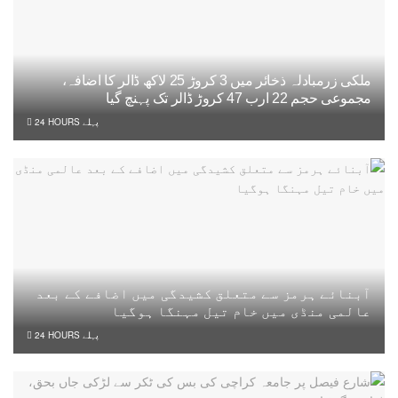
ملکی زرمبادلہ ذخائر میں 3 کروڑ 25 لاکھ ڈالر کا اضافہ،
مجموعی حجم 22 ارب 47 کروڑ ڈالر تک پہنچ گیا
24 HOURS پہلے
آبنائے ہرمز سے متعلق کشیدگی میں اضافے کے بعد
عالمی منڈی میں خام تیل مہنگا ہوگیا
24 HOURS پہلے