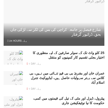
شارع فیصل پر جامعہ کراچی کی بس کی ٹکر سے لڑکی جاں
بحق، ڈرائیور گرفتار
24 HOURS پہلے
25 کلو واٹ تک کے سولر صارفین کے لیے منظوری کا
اختیار بجلی تقسیم کار کمپنیوں کو منتقل
1 DAY پہلے
عمران خان اور بشریٰ بی بی قیدِ تنہائی میں نہیں، بی
کلاس سے بہتر سہولیات حاصل ہیں، ایڈووکیٹ جنرل
اسلام آباد
1 DAY پہلے
پیٹرول، ڈیزل اور مٹی کے تیل کی قیمتوں میں کمی،
حکومت کا نیا نوٹیفکیشن جاری