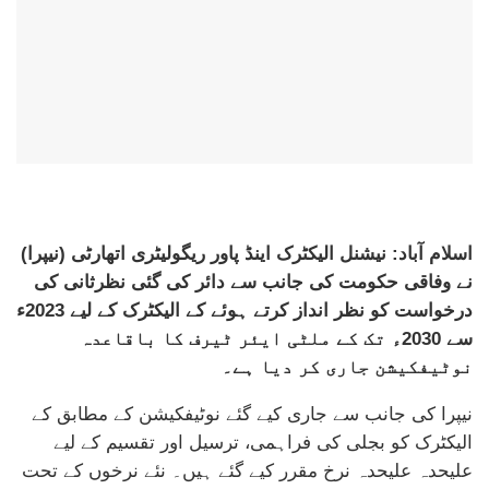
اسلام آباد: نیشنل الیکٹرک اینڈ پاور ریگولیٹری اتھارٹی (نیپرا)
نے وفاقی حکومت کی جانب سے دائر کی گئی نظرثانی کی
درخواست کو نظر انداز کرتے ہوئے کے الیکٹرک کے لیے 2023ء
سے 2030ء تک کے ملٹی ایئر ٹیرف کا باقاعدہ
نوٹیفکیشن جاری کر دیا ہے۔
نیپرا کی جانب سے جاری کیے گئے نوٹیفکیشن کے مطابق کے
الیکٹرک کو بجلی کی فراہمی، ترسیل اور تقسیم کے لیے
علیحدہ علیحدہ نرخ مقرر کیے گئے ہیں۔ نئے نرخوں کے تحت