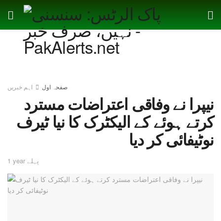
صفحہ اول
اہم خبریں
نیپرا نے وفاقی اعتراضات مسترد
کرتے ہوئے کے الیکٹرک کا نیا ٹیرف
نوٹیفائی کر دیا
1 year پہلے