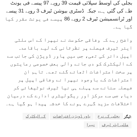
بجلی کی اوسط سپلائی قیمت 39 روپے 97 پیسے فی یونٹ
طے کی گئی ہے، جبکہ ڈسٹری بیوشن ٹیرف 3 روپے 31 پیسے
اور ٹرانسمیشن ٹیرف 2 روپے 86 پیسے فی یونٹ مقرر کیا
گیا ہے۔
واضح رہے کہ وفاقی حکومت نے نیپرا کے اس ملٹی
ایئر ٹیرف فیصلے پر نظرثانی کے لیے باقاعدہ
اپیل دائر کی تھی، جس میں پاور ڈویژن کی جانب سے
کے الیکٹرک کو دی جانے والی بعض خصوصی رعایتوں
پر سخت اعتراضات اٹھائے گئے تھے۔ تاہم ان
اعتراضات کے باوجود نیپرا نے وفاقی اپیل پر
فیصلہ سنانے سے پہلے ہی نیا ٹیرف نوٹیفائی کر
دیا، جس سے مرکز اور ریگولیٹری ادارے کے درمیان
اختلافات مزید گہرے ہونے کا خدشہ پیدا ہو گیا ہے۔
بجلی کے نرخ
پاور ڈویژن اعتراضات
کے الیکٹرک
ٹیگز:
ملٹی ایئر ٹیرف
نیپرا