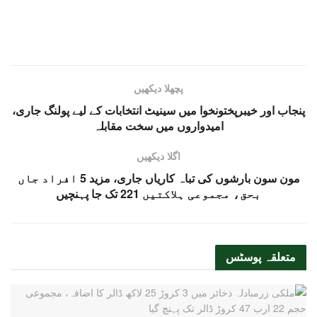
پچھلا دیکھیں
پنجاب اور خیبرپختونخوا میں سینیٹ انتخابات کے لیے پولنگ جاری،
امیدواروں میں سخت مقابلہ
اگلا دیکھیں
مون سون بارشوں کی تباہ کاریاں جاری، مزید 5 افراد جاں
بحق، مجموعی ہلاکتیں 221 تک جا پہنچیں
متعلقہ
پوسٹس