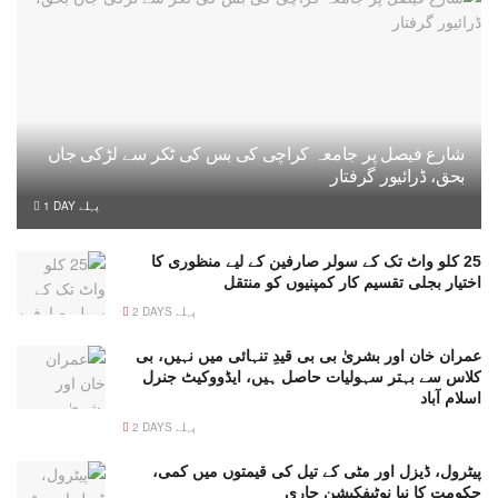
شارع فیصل پر جامعہ کراچی کی بس کی ٹکر سے لڑکی جاں
بحق، ڈرائیور گرفتار
1 DAY پہلے
25 کلو واٹ تک کے سولر صارفین کے لیے منظوری کا
اختیار بجلی تقسیم کار کمپنیوں کو منتقل
2 DAYS پہلے
عمران خان اور بشریٰ بی بی قیدِ تنہائی میں نہیں، بی
کلاس سے بہتر سہولیات حاصل ہیں، ایڈووکیٹ جنرل
اسلام آباد
2 DAYS پہلے
پیٹرول، ڈیزل اور مٹی کے تیل کی قیمتوں میں کمی،
حکومت کا نیا نوٹیفکیشن جاری