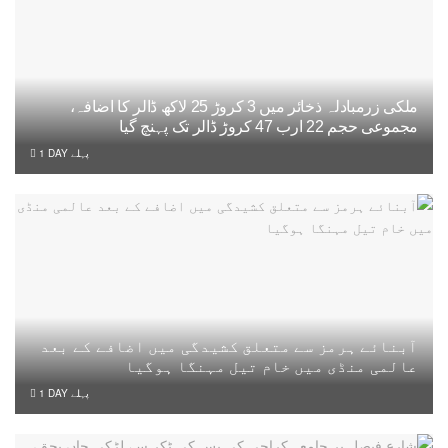
ملکی زرمبادلہ ذخائر میں 3 کروڑ 25 لاکھ ڈالر کا اضافہ،
مجموعی حجم 22 ارب 47 کروڑ ڈالر تک پہنچ گیا
1 DAY پہلے
آبنائے ہرمز سے متعلق کشیدگی میں اضافے کے بعد
عالمی منڈی میں خام تیل مہنگا ہوگیا
1 DAY پہلے