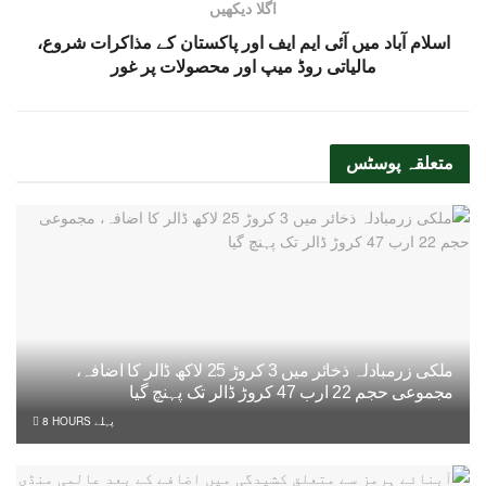
اگلا دیکھیں
اسلام آباد میں آئی ایم ایف اور پاکستان کے مذاکرات شروع،
مالیاتی روڈ میپ اور محصولات پر غور
متعلقہ
پوسٹس
ملکی زرمبادلہ ذخائر میں 3 کروڑ 25 لاکھ ڈالر کا اضافہ،
مجموعی حجم 22 ارب 47 کروڑ ڈالر تک پہنچ گیا
8 HOURS پہلے