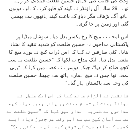
وکٹ کی جانب گئی جہاں حسین طلعت فیلڈنگ کر رہے
تھے۔ 29 سالہ آل راؤنڈر نے گیند کو قابو کرنے کے لیے دونوں
ہاتھ آگے بڑھائے مگر دباؤ کے باعث گیند ہاتھوں سے پھسل
گئی اور زمین پر جا گری۔
اس لمحے نے میچ کا رخ یکسر بدل دیا۔ سوشل میڈیا پر
پاکستانی مداحوں نے حسین طلعت کو شدید تنقید کا نشانہ
بنایا۔ کئی صارفین نے کہا کہ اس ڈراپ کیچ نے پورے میچ کا
نقشہ بدل دیا۔ ایک مداح نے لکھا کہ “حسین طلعت نے سب
کچھ ضائع کر دیا”، جبکہ دوسرے نے غصے میں کہا کہ “یہی
لمحہ تھا جس نے میچ ہمارے ہاتھ سے چھینا، حسین طلعت
کی وجہ سے پاکستان ہار گیا۔”
شائقین نے الزام عائد کیا کہ اس ایک غلطی نے
بولنگ یونٹ کی تمام محنت پر پانی پھیر دیا۔ کچھ
مداحوں نے طنزیہ انداز میں کہا کہ “حسین طلعت نے
سب سے آسان کیچ سب سے اہم وقت پر چھوڑ دیا، ایسے
کھیل کے ساتھ جیت کی توقع کیسے کی جا سکتی ہے؟”