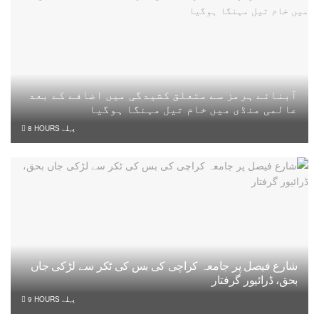
آبنائے ہرمز سے متعلق کشیدگی میں اضافے کے بعد
عالمی منڈی میں خام تیل مہنگا ہوگیا
8 HOURS پہلے
شارع فیصل پر جامعہ کراچی کی بس کی ٹکر سے لڑکی جاں
بحق، ڈرائیور گرفتار
9 HOURS پہلے