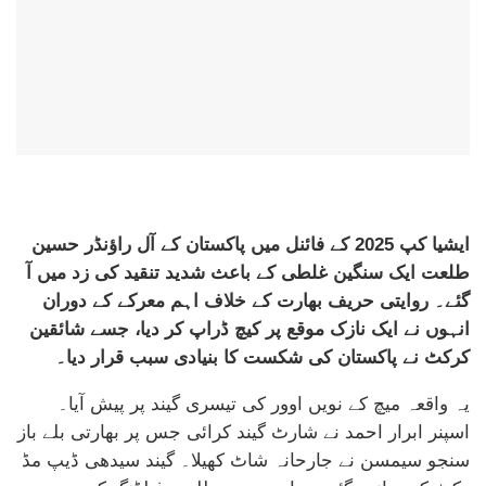
ایشیا کپ 2025 کے فائنل میں پاکستان کے آل راؤنڈر حسین
طلعت ایک سنگین غلطی کے باعث شدید تنقید کی زد میں آ
گئے۔ روایتی حریف بھارت کے خلاف اہم معرکے کے دوران
انہوں نے ایک نازک موقع پر کیچ ڈراپ کر دیا، جسے شائقین
کرکٹ نے پاکستان کی شکست کا بنیادی سبب قرار دیا۔
یہ واقعہ میچ کے نویں اوور کی تیسری گیند پر پیش آیا۔
اسپنر ابرار احمد نے شارٹ گیند کرائی جس پر بھارتی بلے باز
سنجو سیمسن نے جارحانہ شاٹ کھیلا۔ گیند سیدھی ڈیپ مڈ