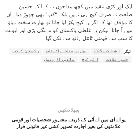
ایک اور کڑی تنقید میں کچھ مداحوں نے کہا کہ حسین
طلعت نے صرف کیچ ہی نہیں بلکہ “کپ” بھی چھوڑ دیا۔ ان
کا مؤقف تھا کہ اگر یہ کیچ پکڑ لیا جاتا تو بھارت سخت دباؤ
میں آ جاتا، لیکن یہ غلطی پاکستان کو مہنگی پڑی اور ایونٹ
کا سب سے قیمتی ٹائٹل ہاتھ سے نکل گیا۔
ایشیا کپ 2025
بھارت بمقابلہ پاکستان
پاکستان کرکٹ
ٹیگز:
حسین طلعت
ڈراپ کیچ
شائقین کا ردعمل
پچھلا دیکھیں
یو اے ای میں اے آئی کے ذریعے مشہور شخصیات اور قومی
علامتوں کی بغیر اجازت تصویر کشی غیر قانونی قرار