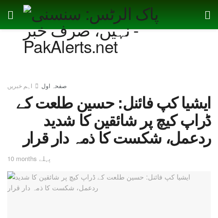
صفحہ اول
اہم خبریں
ایشیا کپ فائنل: حسین طلعت کے
ڈراپ کیچ پر شائقین کا شدید
ردعمل، شکست کا ذمہ دار قرار
10 months پہلے