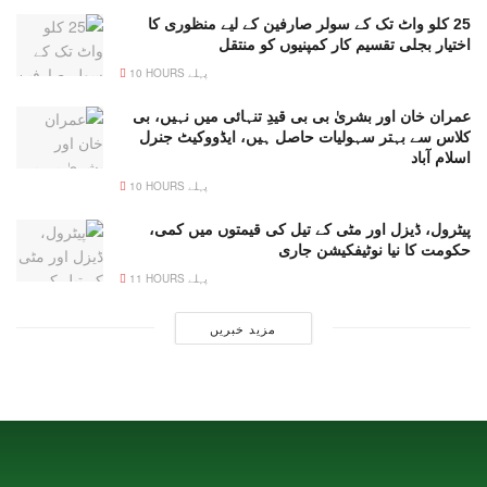
25 کلو واٹ تک کے سولر صارفین کے لیے منظوری کا
اختیار بجلی تقسیم کار کمپنیوں کو منتقل
10 HOURS پہلے
عمران خان اور بشریٰ بی بی قیدِ تنہائی میں نہیں، بی
کلاس سے بہتر سہولیات حاصل ہیں، ایڈووکیٹ جنرل
اسلام آباد
10 HOURS پہلے
پیٹرول، ڈیزل اور مٹی کے تیل کی قیمتوں میں کمی،
حکومت کا نیا نوٹیفکیشن جاری
11 HOURS پہلے
مزید خبریں