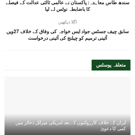
سندھ طاس معاہدہ: پاکستان نے عالمی ثالثی عدالت کے فیصلے
کا باضابطہ نوٹس لے لیا
اگلا دیکھیں
سابق چیف جسٹس جواد ایس خواجہ کی وفاق کے خلاف 27ویں
آئینی ترمیم کو چیلنج کی آئینی درخواست
متعلقہ
پوسٹس
ایران کے خلاف کارروائیوں کے بعد امریکی میزائل ذخائر میں
کمی کا دعویٰ