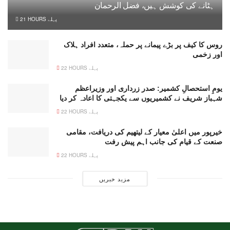
ہٹانے کی کوشش ہیں، فضل الرحمان
21 HOURS پہلے
روس کا کیف پر بڑے پیمانے پر حملہ، متعدد افراد ہلاک
اور زخمی
22 HOURS پہلے
یومِ استحصالِ کشمیر: صدر زرداری اور وزیراعظم
شہباز شریف نے کشمیریوں سے یکجہتی کا اعادہ کر دیا
22 HOURS پہلے
خیرپور میں اعلیٰ معیار کے لیتھیم کی دریافت، مقامی
صنعت کے قیام کی جانب اہم پیش رفت
22 HOURS پہلے
مزید خبریں