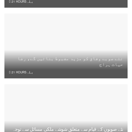
21 HOURS پہلے
نئے صوبے وفاق کو مزید مضبوط بنائیں گے، رضا
حیات ہراج
21 HOURS پہلے
نئے صوبوں کے قیام سے متعلق شوشے ملکی مسائل سے توجہ