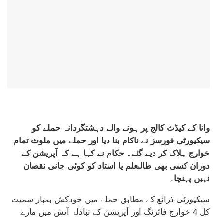
وانا کے کیڈٹ کالج پر ہونے والے دہشتگردانہ حملے کو
سیکیورٹی فورسز نے ناکام بنا دیا اور حملے میں ملوث تمام
خوارج ہلاک کر دیے گئے۔ حکام نے کہا ہے کہ آپریشن کے
دوران کسی بھی طالبعلم یا استاد کو کوئی جانی نقصان
نہیں پہنچا۔
سیکیورٹی ذرائع کے مطابق حملے میں خودکش بمبار سمیت
کل 4 خوارج فائرنگ اور آپریشن کے تبادلۂ آتش میں مارے