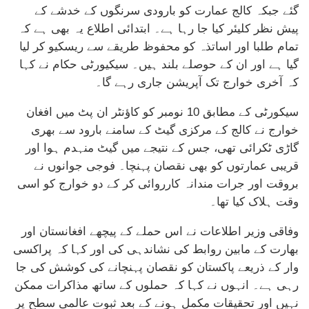
گئے جبکہ کالج عمارت کو بارودی سرنگوں کے خدشے کے
پیش نظر کلیئر کیا جا رہا ہے۔ ابتدائی اطلاع یہ بھی ہے کہ
تمام طلبا اور اساتذہ کو محفوظ طریقے سے ریسکیو کر لیا
گیا ہے اور ان کے حوصلے بلند ہیں۔ سیکیورٹی حکام نے کہا
کہ آخری خوارج تک آپریشن جاری رہے گا۔
سیکورٹی کے مطابق 10 نومبر کو کاؤنٹر ان پٹ میں افغان
خوارج نے کالج کے مرکزی گیٹ کے سامنے بارود سے بھری
گاڑی ٹکرائی تھی، جس کے نتیجے میں گیٹ منہدم ہوا اور
قریبی عمارتوں کو بھی نقصان پہنچا۔ فوجی جوانوں نے
بروقت اور جرات مندانہ کارروائی کر کے دو خوارج کو اسی
وقت ہلاک کیا تھا۔
وفاقی وزیر اطلاعات نے اس حملے کے پیچھے افغانستان اور
بھارت کے مابین روابط کی نشاندہی کی اور کہا کہ پراکسی
وار کے ذریعے پاکستان کو نقصان پہنچانے کی کوشش کی جا
رہی ہے۔ انہوں نے کہا کہ حملوں کے ساتھ مذاکرات ممکن
نہیں اور تحقیقات مکمل ہونے کے بعد ثبوت عالمی سطح پر