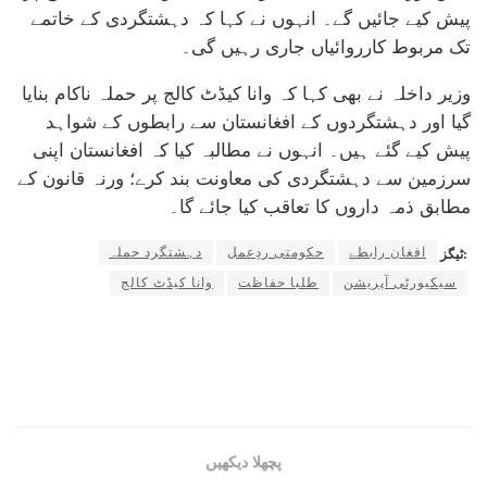
پیش کیے جائیں گے۔ انہوں نے کہا کہ دہشتگردی کے خاتمے
تک مربوط کارروائیاں جاری رہیں گی۔
وزیر داخلہ نے بھی کہا کہ وانا کیڈٹ کالج پر حملہ ناکام بنایا
گیا اور دہشتگردوں کے افغانستان سے رابطوں کے شواہد
پیش کیے گئے ہیں۔ انہوں نے مطالبہ کیا کہ افغانستان اپنی
سرزمین سے دہشتگردی کی معاونت بند کرے؛ ورنہ قانون کے
مطابق ذمہ داروں کا تعاقب کیا جائے گا۔
افغان رابطے
حکومتی ردِعمل
دہشتگرد حملہ
ٹیگز:
سیکیورٹی آپریشن
طلبا حفاظت
وانا کیڈٹ کالج
پچھلا دیکھیں