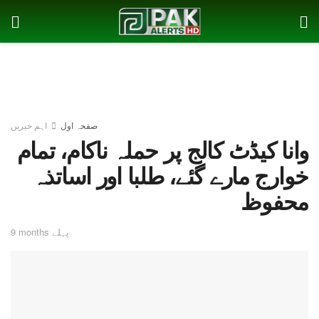
صفحہ اول
اہم خبریں
وانا کیڈٹ کالج پر حملہ ناکام، تمام
خوارج مارے گئے، طلبا اور اساتذہ
محفوظ
9 months پہلے