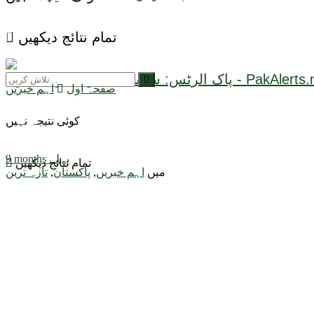
تمام نتائج دیکھیں
صفحہ اول
اہم خبریں
کوئی نتیجہ نہیں
9 months پہلے
تمام نتائج دیکھیں
میں
اہم خبریں
,
پاکستان
,
تازہ ترین