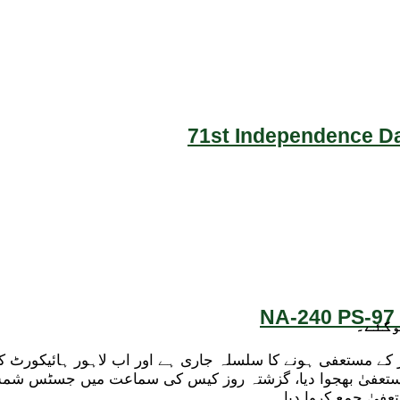
71st Independence Da
NA-240 PS-97 
وگئے۔
ظوری کے بعد ججز کے مستعفی ہونے کا سلسلہ جاری ہے اور اب لاہور ہا
فیٰ بھجوا دیا، گزشتہ روز کیس کی سماعت میں جسٹس شمس محم
عفیٰ جمع کروا دیا۔