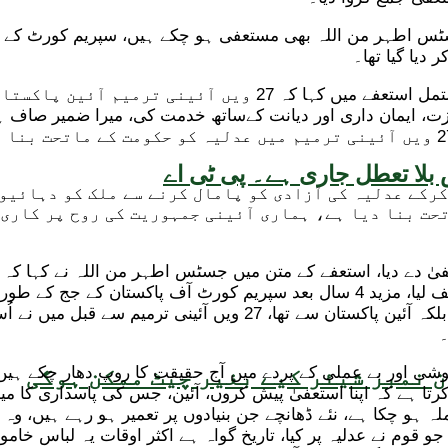
یا گیا تھا۔
عزت، ایمان داری اور دیانت کےساتھ خدمت کی، میرا ضمیر صاف ہے
سینئرترین جج کی حیثیت سے استعفیٰ پیش کرتا ہوں کیوں کہ 27 ویں آئینی ترمیم میں ع
بلا تعطل جاری ہے۔ پی ٹی اے
کرکے عدلیہ کی آزادی کو پامال کرنے سے ملک کو دہائیو
حکومت کے ماتحت بنا دیا ہے، ہماری آئینی جمہوریت کی روح پر
اٹھایا، چار سال بعد اسی عدالت کے چیف جسٹس کے طور پر حلف لیا، مزید 4 سال بعد 
کیا آئین سے وفاداری کا، میرا حلف کسی فرد یا ادارے سے نہیں، بلک
۔
ی اور بے عملی کے پردے میں آج حقیقت کا روپ دھار چکے ہیں، 
 نمبر شیئر کیے بغیر چیٹ ممکن ہوگی
 ہے کہ اپنا استعفیٰ پیش کروں، آئین، جس کی پاسداری کا میں ن
 چکا ہے، نئے ڈھانچے جن بنیادوں پر تعمیر ہو رہے ہیں، وہ آئی
م نے عدلیہ پر کیا، تاریخ گواہ ہے اکثر اوقات یہ لباس خاموش