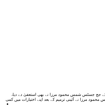
ئیکورٹ کے جج جسٹس شمس محمود مرزا نے بھی استعفیٰ دے دیا،
ود مرزا نے آئینی ترمیم کے بعد اپنے اختیارات میں کمی
ٹیکنالوجی