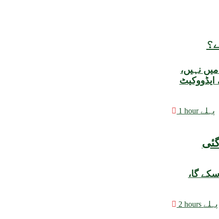
ے؟
میں نہیں،
ایڈووکیٹ
1 hour پہلے
سکے گا،
2 hours پہلے