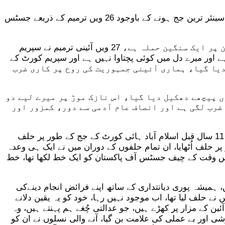
اس سے پہلے سپریم کورٹ کے جسٹس منصور علی شاہ اور جسٹس اطہر من اللہ بھی مستعفی ہو چکے ہیں، سپریم کورٹ کے سینئر ترین جج ہونے کے باوجود 26 ویں ترمیم کے ذریعے جسٹس
سپریم کورٹ کے جسٹس منصور علی شاہ نے 13 صفحات پر مشتمل استعفے میں کہا کہ 27 ویں آئینی ترمیم آئین پاکستان پر ایک سنگین حملہ ہے، 27 ویں آئینی ترمیم نے سپریم
 اور میرے دل میں کوئی پچتاوا نہیں ہے اور سپریم کورٹ کے
دلیہ کو حکومت کے ماتحت بنا دیا گیا، ہماری آئینی جمہوریت کی روح پر کاری ضرب
ں پیچھے دھکیل دیا گیا، اس نازک موڑ پر میرے لیے دو
 کاری ضرب لگی ہے اور انصاف عام آدمی سے دور، کمزور اور
اسی طرح سپریم کورٹ کے جسٹس اطہر من اللہ نے بھی استعفیٰ دے دیا، استعفے کے متن میں جسٹس اطہر من اللہ نے کہا کہ 11 سال قبل اسلام آباد ہائی کورٹ کے جج کے طور پر حلف
سپریم کورٹ آف پاکستان کے جج کے طور پر حلف اُٹھایا، ان تمام حلفوں کے دوران میں نے ایک ہی وعدہ
ہ آئین پاکستان سے تھا، 27 ویں آئینی ترمیم سے قبل میں نے اُس وقت کے چیف جسٹس آف پاکستان کو ایک خط لکھا تھا، خط
ہمیشہ پوری دیانتداری کے ساتھ اپنے فرائض انجام دینےکی
ے حلف لیا تھا، اب موجود نہیں رہا، خود کو یہ یقین دلانے
ن کے مزار پر کھڑے ہیں، جو عدالتی چُغے ہم پہنتے ہیں، وہ
ی اور بے عملی کی علامت بن گیا، آنے والی نسلوں نے ان کو