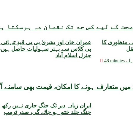
حت کے لیے کس حد تک نقصان دہ ہوسکتا ہ
یے منظوری کا
عمران خان اور بشریٰ بی بی قیدِ تنہائی 
قل
بی کلاس سے بہتر سہولیات حاصل ہیں، 
جنرل اسلام آباد
minutes پہلے
ایران زیادہ دیر تک جنگ جاری نہیں رکھ 
جنگ جلد ختم ہو جائے گی، صدر ٹرمپ