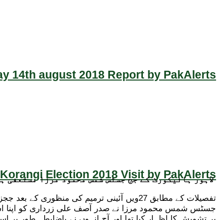
y 14th august 2018 Report by PakAlerts
Korangi Election 2018 Visit by PakAlerts
لاہور ہائیکورٹ کے جج جسٹس شمس محمود مرزا مستعفی ہ
تفصیلات کے مطابق 27ویں آئینی ترمیم کی من
جسٹس شمس محمود مرزا نے صدر آصف علی زرداری کو اپنا استع
پر تشویش کا اظہار کیا تھا اور آج انہوں نے باضابطہ طور پر است