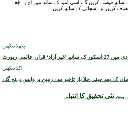
 ساتھ فیصلے کریں گے، اسی امید کے ساتھ میں آج یہ چُغہ
انصاف کریں، وہ سچائی کے ساتھ کریں۔
پچھلا دیکھیں
اد‘ قرار، عالمی رپورٹ
اگلا دیکھیں
ان کے بعد چینی خلا باز تاخیر سے زمین پر واپس پہنچ گئے