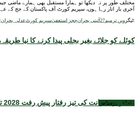
مختلف طور پر نہ دیکھا تو ہمارا مستقبل بھی ہمارے ماضی جیسا
آخری بار اتار رہا ہوں، سپریم کورٹ آف پاکستان کے جج کے عہد
ل
ٹیگز:
27ویں ترمیم
آئینی بحران
ججز استعفیٰ
سپریم کورٹ
عدلیہ بحران
کوئلے کو جلائے بغیر بجلی پیدا کرنے کا نیا طر
مصنوعی ذہانت کی تیز رفتار پیش رفت 2028 تک عالمی معیشت کیلئے سنگین خطرہ بن سکتی ہے، نئی تحقیق کا انتباہ
متعلقہ
پوسٹس