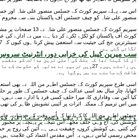
منصور علی شاہ کو چیف جسٹس آف پاکستان بننے سے محروم کر د
کورٹ آف پاکستان کو ٹکڑے ٹکرے کر دیا ہے، میں نے ادارے کی 
لگائی گئی ہے۔
سب میرین کیبل کی خرابی دور، انٹرنیٹ سروس 
ان کا کہنا تھا کہ ملک کی اعلیٰ ترین عدالت کو منقسم 
ہی راستے ہیں، 27ویں ترمیم نے عدلیہ کو 
طاقت کے سامنے بے بس ہوگیا ہے۔
میں اس ترمیم کے ممکنہ اثرات پر آئینی تشویش ظاہر کی تھی
جسٹس اطہر من اللہ کا کہنا تھا کہ اُس وقت کے خدشات، خاموش
واٹس ایپ کا یوزرنیم فیچر متعارف، فون
کوشش کی، آج وہی حلف مجھے اس نتیجے پر پہنچنے پر مجبور کرتا
کی کتنی ہی کوشش کروں، حقیقت یہی ہے آئین کی روح پر حملہ ہو
محض رسمی لباس نہیں، یہ اُس مقدس اعتماد کی علامت ہیں جو قو