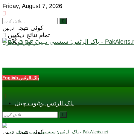
Friday, August 7, 2026
کوئی نتیجہ نہیں
تمام نتائج دیکھیں
English پاک الرٹس
پاک الرٹس یوٹیوب چینل
کوئی نتیجہ نہیں