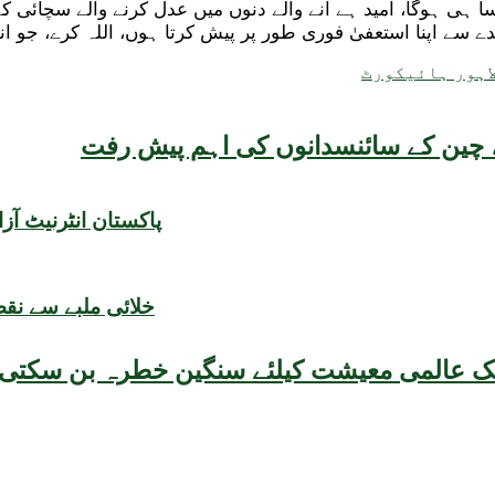
 ہی ہوگا، امید ہے آنے والے دنوں میں عدل کرنے والے سچائی کے
ے سے اپنا استعفیٰ فوری طور پر پیش کرتا ہوں، اللہ کرے، جو 
اہور ہائیکورٹ
یقہ، چین کے سائنسدانوں کی اہم پیش رفت
پاکستان انٹرنیٹ آزادی میں 27 اسکور کے ساتھ ’غیر آز
خلائی ملبے سے نقص