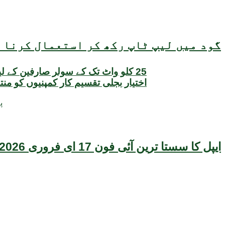
گود میں لیپ ٹاپ رکھ کر استعمال کرنا ص
25 کلو واٹ تک کے سولر صارفین کے ل
اختیار بجلی تقسیم کار کمپنیوں کو منت
48 
ایپل کا سستا ترین آئی فون 17 ای فروری 2026 میں متعارف ہونے کا امکان، قیمت بھی سامنے آگئی