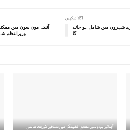
اگلا دیکھیں
 شہر 2025 سے 2030 کے درمیان دنیا کے 10 بڑے شہروں میں شامل ہو جائے
آئندہ مون سون میں ممکنہ
گا
وزیراعظم شہب
آبنائے ہرمز سے متعلق کشیدگی میں اضافے کے بعد عالمی