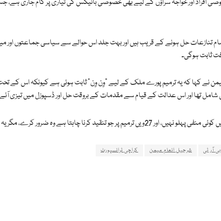
ی افراد اور خواجہ سراؤں کے لیے بھی خصوصی بائیکس کی تیاری پر کام جاری ہے، جس
تمام تنازعات حل ہونے کے قریب ہیں اور بہت جلد اس حوالے سے سیاسی جماعتوں اور می
فت ثابت ہوگی۔
میمن نے کہا کہ یہ ترمیم پورے ملک کے لیے ”وِن وِن“ ثابت ہوئی ہے کیونکہ اس کے تحت
ھی شامل تھا اور اس عدالت کے قیام سے مقدمات کے بروقت حل اور ڈسپوزل میں تیزی آئے
 قدم نظامِ عدل کو مزید مؤثر بنانے میں اہم کردار ادا کرے گا۔
بی آر ٹی
شرجیل انعام میمن
کراچی ٹرانسپورٹ