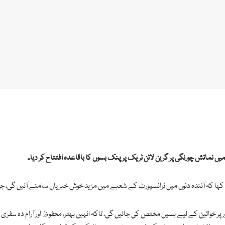
ں نمائش چورنگی پر گرین لائن ٹریک پر پنک بسوں کا باقاعدہ افتتاح کر دیا۔
 کہا کہ آئندہ دنوں میں ٹرانسپورٹ کے شعبے میں مزید خوش خبریاں سامنے آئیں گی، جن
ر خواتین کے لیے بسیں مختص کی جائیں گی، تاکہ انہیں بہتر، محفوظ اور آرام دہ سفری 