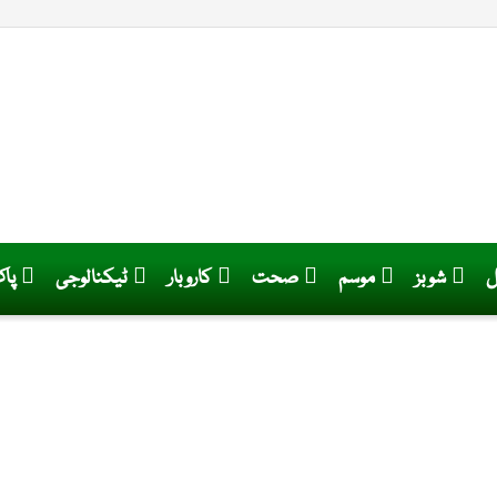
ل
شوبز
موسم
صحت
کاروبار
ٹیکنالوجی
پا