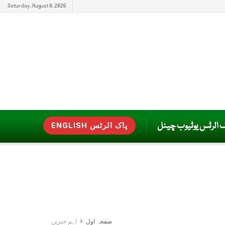
Saturday, August 8, 2026
ک الرٹس یوٹیوب چینل
ENGLISH پاک الرٹس
صفحہ اول
اہم خبریں