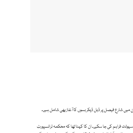
 میں شارعِ فیصل پر ڈبل ڈیکر بسوں کا آغاز بھی شامل ہے۔
سہولت فراہم کی جا سکے۔ ان کا کہنا تھا کہ محکمہ ٹرانسپورٹ