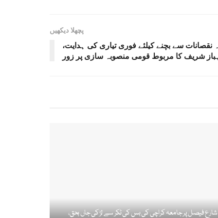
پچھلا دیکھیں
 نقصانات سے بچنے کیلئے فوری تیاری کی ہدایت،
از شریف کا مربوط قومی منصوبہ سازی پر زور
شارع فیصل پر جامعہ کراچی کی بس کی ٹکر سے لڑکی جاں بحق،