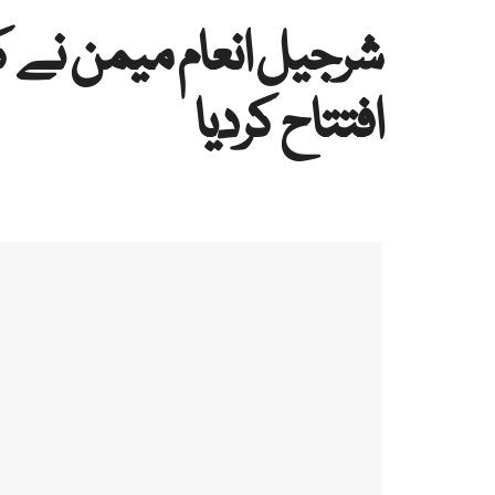
شرجیل انعام میمن نے ک
افتتاح کردیا