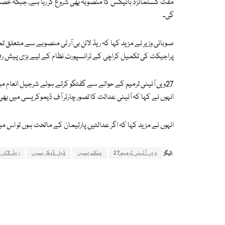
مفت کسٹمائزڈ بائیکس کا منصوبہ بھی شروع کر رہا ہے، جبکہ خصوص
گی۔
صوبائی وزیر نے مزید کہا کہ ریڈ لائن بی آر ٹی منصوبے سے متعلق 
پراجیکٹ کی تکمیل کراچی کے ٹرانسپورٹ نظام کے لیے بڑی پیش ر
27ویں آئینی ترمیم کے حوالے سے گفتگو کرتے ہوئے شرجیل انعام 
انہوں نے کہا کہ آئینی عدالت کا تصور چارٹر آف ڈیموکریسی میں ب
انہوں نے مزید کہا کہ اگر عدالتیں پارلیمان کے ماتحت ہوں تو اس میں کوئی منفی پہلو نہیں، اور 27ویں ترمیم پر جو تنقید کرنا چاہتا ہے وہ ضرور کرے، مگر یہ
27ویں آئینی ترمیم
پنک بسیں
ڈبل ڈیکر بسیں
ریڈ لائن 
ٹیگز: