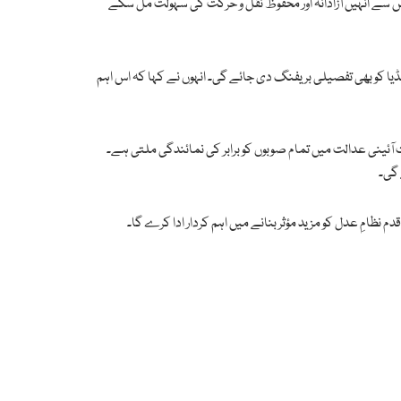
 سے انہیں آزادانہ اور محفوظ نقل و حرکت کی سہولت مل سکے
ڈیا کو بھی تفصیلی بریفنگ دی جائے گی۔ انہوں نے کہا کہ اس اہم
 آئینی عدالت میں تمام صوبوں کو برابر کی نمائندگی ملتی ہے۔
 گی۔