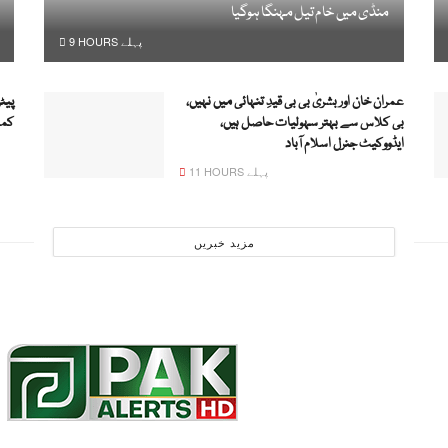
منڈی میں خام تیل مہنگا ہوگیا
9 HOURS پہلے
عمران خان اور بشریٰ بی بی قیدِ تنہائی میں نہیں،
پیٹ
بی کلاس سے بہتر سہولیات حاصل ہیں،
کمی
ایڈووکیٹ جنرل اسلام آباد
11 HOURS پہلے
مزید خبریں