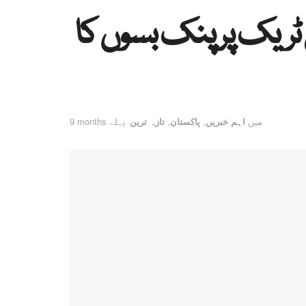
 ٹریک پر پنک بسوں کا
میں
اہم خبریں
,
پاکستان
,
تازہ ترین
9 months پہلے