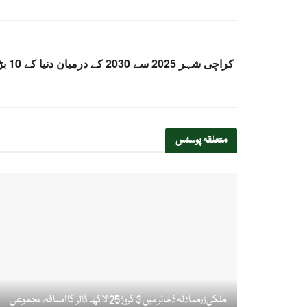
کراچی
متعلقہ
پوسٹس
ملکی زرمبادلہ ذخائر میں 3 کروڑ 25 لاکھ ڈالر کا اضافہ، مجموعی