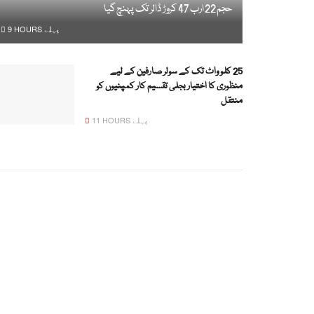
حجم 22 ارب 47 کروڑ ڈالر تک پہنچ گیا
9 HOURS پہلے
25 کلو واٹ تک کے سولر صارفین کے لیے
منظوری کا اختیار بجلی تقسیم کار کمپنیوں کو
منتقل
11 HOURS پہلے