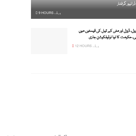
ڈرائیور گرفتار
9 HOURS پہلے
رول، ڈیزل اور مٹی کے تیل کی قیمتوں میں
، حکومت کا نیا نوٹیفکیشن جاری
12 HOURS پہلے