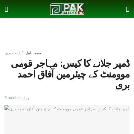
صفحہ اول
اہم خبریں
ڈمپر جلانے کا کیس: مہاجر قومی
موومنٹ کے چیئرمین آفاق احمد
بری
9 months پہلے