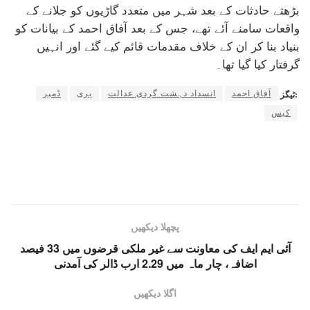
بڑھتے حادثات کے بعد شہر میں متعدد گاڑیوں کو جلانے کے
واقعات سامنے آئے تھے، جس کے بعد آفاق احمد کے بیانات کو
بنیاد بنا کر ان کے خلاف مقدمات قائم کیے گئے اور انہیں
گرفتار کیا گیا تھا۔
آفاق احمد
انسداد دہشت گردی عدالت
بری
ڈمپر
ٹیگز:
کیس
پچھلا دیکھیں
آئی ایم ایف کی معاونت سے غیر ملکی قرضوں میں 33 فیصد
اضافہ، چار ماہ میں 2.29 ارب ڈالر کی آمدنی
اگلا دیکھیں