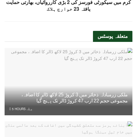
کرم میں سیکورٹی فورسز کی 2 بڑی کارروائیاں، بھارتی حمایت
یافتہ 23 خوارج ہلاک
متعلقہ
پوسٹس
ملکی زرمبادلہ ذخائر میں 3 کروڑ 25 لاکھ ڈالر کا اضافہ،
مجموعی حجم 22 ارب 47 کروڑ ڈالر تک پہنچ گیا
5 HOURS پہلے