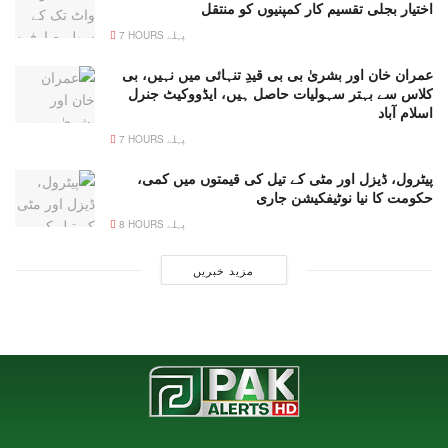
اختیار بجلی تقسیم کار کمپنیوں کو منتقل
7 HOURS پہلے
عمران خان اور بشریٰ بی بی قیدِ تنہائی میں نہیں، بی
کلاس سے بہتر سہولیات حاصل ہیں، ایڈووکیٹ جنرل
اسلام آباد
7 HOURS پہلے
پیٹرول، ڈیزل اور مٹی کے تیل کی قیمتوں میں کمی،
حکومت کا نیا نوٹیفکیشن جاری
8 HOURS پہلے
مزید خبریں