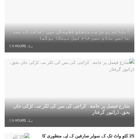
آبنائے ہرمز سے متعلق کشیدگی میں اضافے کے بعد
عالمی منڈی میں خام تیل مہنگا ہوگیا
5 HOURS پہلے
شارع فیصل پر جامعہ کراچی کی بس کی ٹکر سے لڑکی جاں
بحق، ڈرائیور گرفتار
5 HOURS پہلے
25 کلو واٹ تک کے سولر صارفین کے لیے منظوری کا