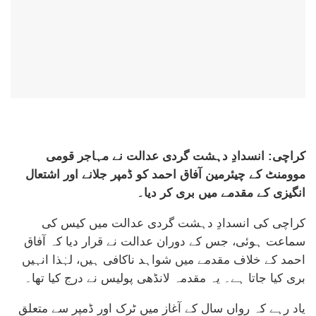
کراچی: انسدادِ دہشت گردی عدالت نے مہاجر قومی
موومنٹ کے چیئرمین آفاق احمد کو ڈمپر جلانے اور اشتعال
انگیزی کے مقدمے میں بری کر دیا۔
کراچی کی انسدادِ دہشت گردی عدالت میں کیس کی
سماعت ہوئی، جس کے دوران عدالت نے قرار دیا کہ آفاق
احمد کے خلاف مقدمے میں شواہد ناکافی ہیں، لہٰذا انہیں
بری کیا جاتا ہے۔ یہ مقدمہ لانڈھی پولیس نے درج کیا تھا۔
یاد رہے کہ رواں سال کے آغاز میں ٹرک اور ڈمپر سے متعلق