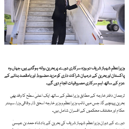
وزیراعظم شہباز شریف دو روزہ سرکاری دورے پر بحرین روانہ ہوگئے ہیں، جہاں وہ
پاکستان اور بحرین کے درمیان شراکت داری کو مزید مضبوط اور بامقصد بنانے کے
عزم کے ساتھ اہم سرکاری مصروفیات انجام دیں گے۔
ترجمان دفتر خارجہ کے مطابق وزیراعظم کے ساتھ ایک اعلیٰ سطح کا وفد بھی
بحرین پہنچے گا، جس میں نائب وزیراعظم و وزیر خارجہ اسحٰق ڈار، وفاقی وزرا، سینئر
حکام اور مختلف محکموں کے افسران شامل ہیں۔
دورے کے دوران وزیراعظم شہباز شریف کی بحرین کے بادشاہ حمد بن عیسیٰ