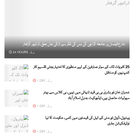
شارع فیصل پر جامعہ کراچی کی بس کی ٹکر سے لڑکی جاں بحق، ڈرائیور گرفتار
24 HOURS پہلے
25 کلو واٹ تک کے سولر صارفین کے لیے منظوری کا اختیار بجلی تقسیم کار
کمپنیوں کو منتقل
1 DAY پہلے
عمران خان اور بشریٰ بی بی قیدِ تنہائی میں نہیں، بی کلاس سے بہتر
سہولیات حاصل ہیں، ایڈووکیٹ جنرل اسلام آباد
1 DAY پہلے
پیٹرول، ڈیزل اور مٹی کے تیل کی قیمتوں میں کمی، حکومت کا نیا
نوٹیفکیشن جاری
1 DAY پہلے