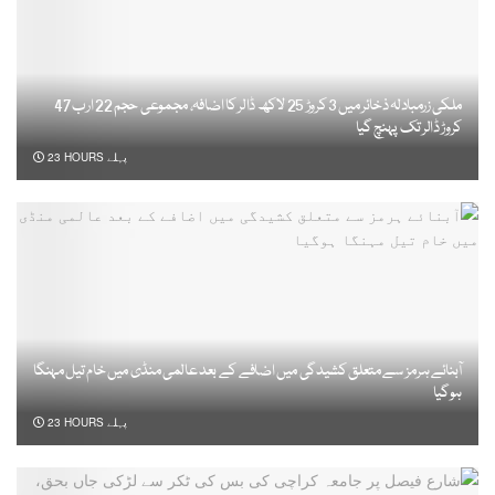
ملکی زرمبادلہ ذخائر میں 3 کروڑ 25 لاکھ ڈالر کا اضافہ، مجموعی حجم 22 ارب 47
کروڑ ڈالر تک پہنچ گیا
23 HOURS پہلے
آبنائے ہرمز سے متعلق کشیدگی میں اضافے کے بعد عالمی منڈی میں خام تیل مہنگا
ہوگیا
23 HOURS پہلے