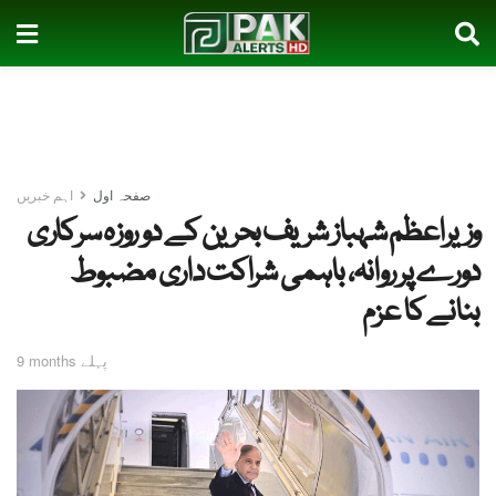
صفحہ اول
اہم خبریں
وزیراعظم شہباز شریف بحرین کے دو روزہ سرکاری
دورے پر روانہ، باہمی شراکت داری مضبوط
بنانے کا عزم
9 months پہلے