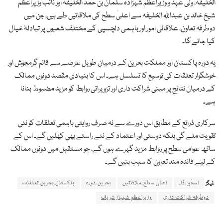
الخلیفہ، ولی عہد و وزیراعظم شہزادہ سلمان بن حمد الخلیفہ اور نائب وزیراعظم
شیخ خالد بن عبداللہ الخلیفہ سے اعلیٰ سطح کی ملاقاتیں طے ہیں، جن میں
دوطرفہ تعاون، علاقائی امور اور باہمی دلچسپی کے مختلف شعبوں پر تبادلۂ خیال
کیا جائے گا۔
یہ دورہ پاکستان اور مملکت بحرین کے درمیان طویل عرصے سے قائم گرمجوش اور
خوشگوار تعلقات کی توسیع کا تسلسل ہے۔ اس کا بنیادی مقصد دونوں ممالک
کے درمیان نتائج پر مبنی شراکت داری اور تزویراتی روابط کو مزید مضبوط بنانا
ہے۔
سرکاری ذرائع کے مطابق اس دورے سے نہ صرف روایتی باہمی تعلقات کو نئی
تقویت ملے گی بلکہ دوستی اور اعتماد کے نئے راستے بھی کھلیں گے۔ اس کے
ساتھ عوامی سطح پر روابط مزید گہرے ہوں گے، جو مستقبل میں دونوں ممالک
کے لیے فائدہ مند تعاون کا سبب بنیں گے۔
اسحٰق ڈار
اعلیٰ سطح ملاقاتیں
بحرین دورہ
پاکستان بحرین تعلقات
ٹیگز:
دوطرفہ شراکت داری
وزیراعظم شہباز شریف