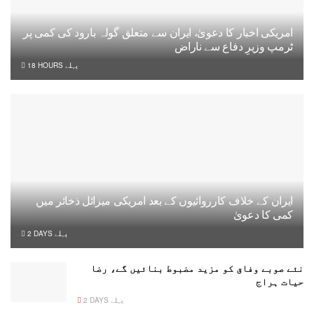
امریکی اخبار کا دعویٰ، ایران سے متعلق گولہ بارود کی کمی پر
ٹرمپ وزیرِ دفاع سے ناراض
18 HOURS پہلے
ایران کے خلاف کارروائیوں کے بعد امریکی میزائل ذخائر میں
کمی کا دعویٰ
2 DAYS پہلے
نئے صوبے وفاق کو مزید مضبوط بنائیں گے، رضا
حیات ہراج
2 DAYS پہلے