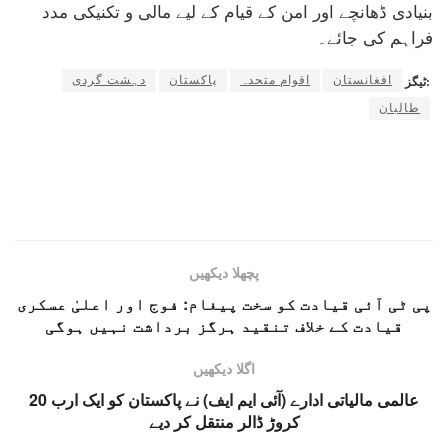
بنیادی ڈھانچے اور امن کے قیام کے لیے مالی و تکنیکی مدد
فراہم کی جائے۔
افغانستان
اقوام متحدہ
پاکستان
دہشت گردی
ٹیگز:
طالبان
پچھلا دیکھیں
پی ٹی آئی قیادت کو سخت پیغام: فوج اور اعلیٰ عسکری
قیادت کے خلاف تنقید ہرگز برداشت نہیں ہوگی
اگلا دیکھیں
عالمی مالیاتی ادارے (آئی ایم ایف) نے پاکستان کو ایک ارب 20
کروڑ ڈالر منتقل کر دیے