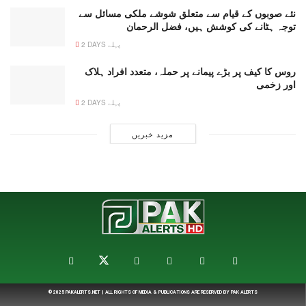
نئے صوبوں کے قیام سے متعلق شوشے ملکی مسائل سے
توجہ ہٹانے کی کوشش ہیں، فضل الرحمان
2 DAYS پہلے
روس کا کیف پر بڑے پیمانے پر حملہ، متعدد افراد ہلاک
اور زخمی
2 DAYS پہلے
مزید خبریں
© 2025
PAKALERTS.NET
| ALL RIGHTS OF MEDIA & PUBLICATIONS ARE RESERVED BY
PAK ALERTS