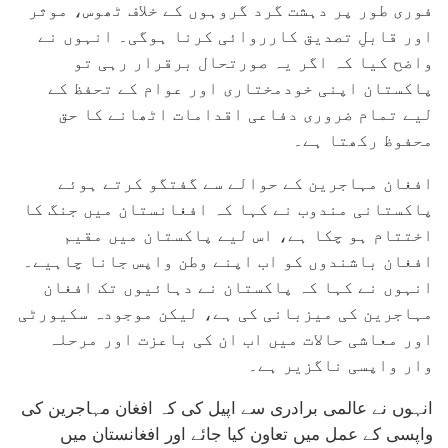
فوری طور پر دہشت گرد گروہوں کے خلاف ٹھوس، موثر
اور قابلِ تصدیق کارروائی کرنا ہوگی۔ انہوں نے
واضح کیا کہ اگر یہ صورتحال برقرار رہی تو
پاکستان اپنی خودمختاری اور عوام کے تحفظ کے
لیے تمام ضروری دفاعی اقدامات اٹھانے کا حق
محفوظ رکھتا ہے۔
افغان مہاجرین کے حوالے سے گفتگو کرتے ہوئے
پاکستانی مندوب نے کہا کہ افغانستان میں جنگ کا
اختتام ہو چکا ہے، اس لیے پاکستان میں مقیم
افغان باشندوں کو اب اپنے وطن واپس جانا چاہیے۔
انہوں نے کہا کہ پاکستان نے دہائیوں تک افغان
مہاجرین کی میزبانی کی ہے، لیکن موجودہ سکیورٹی
اور معاشی حالات میں اب ان کی باعزت اور مرحلہ
وار واپسی ناگزیر ہے۔
انہوں نے عالمی برادری سے اپیل کی کہ افغان مہاجرین کی
واپسی کے عمل میں تعاون کیا جائے اور افغانستان میں