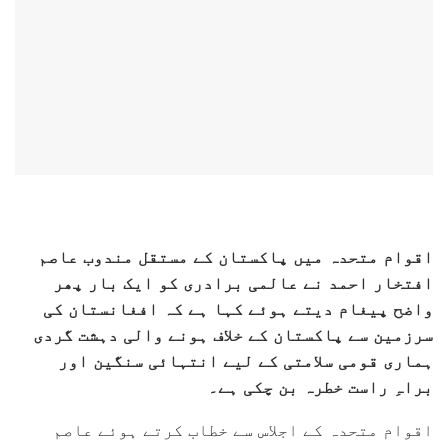
اقوام متحدہ میں پاکستان کے مستقل مندوب عاصم
افتخار احمد نے عالمی برادری کو ایک بار پھر
واضح پیغام دیتے ہوئے کہا ہے کہ افغانستان کی
سرزمین سے پاکستان کے خلاف ہونے والی دہشت گردی
ہماری قومی سلامتی کے لیے انتہائی سنگین اور
براہِ راست خطرہ بن چکی ہے۔
اقوام متحدہ کے اجلاس سے خطاب کرتے ہوئے عاصم