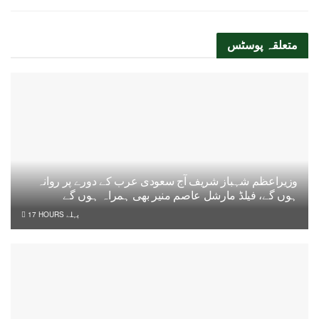
متعلقہ
پوسٹس
وزیراعظم شہباز شریف آج سعودی عرب کے دورے پر روانہ
ہوں گے، فیلڈ مارشل عاصم منیر بھی ہمراہ ہوں گے
17 HOURS پہلے