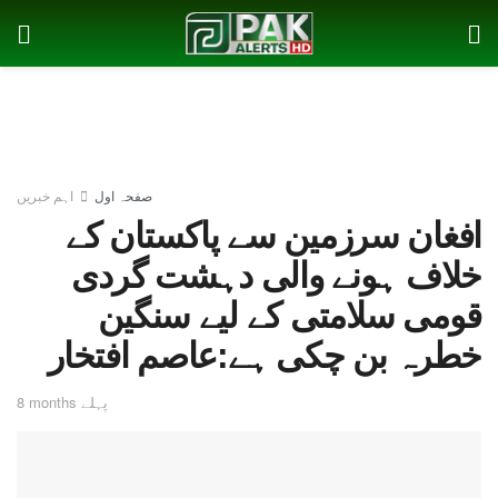
صفحہ اول
اہم خبریں
افغان سرزمین سے پاکستان کے
خلاف ہونے والی دہشت گردی
قومی سلامتی کے لیے سنگین
خطرہ بن چکی ہے:عاصم افتخار
8 months پہلے