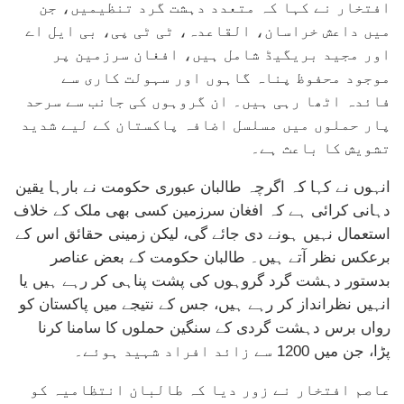
افتخار نے کہا کہ متعدد دہشت گرد تنظیمیں، جن
میں داعش خراسان، القاعدہ، ٹی ٹی پی، بی ایل اے
اور مجید بریگیڈ شامل ہیں، افغان سرزمین پر
موجود محفوظ پناہ گاہوں اور سہولت کاری سے
فائدہ اٹھا رہی ہیں۔ ان گروہوں کی جانب سے سرحد
پار حملوں میں مسلسل اضافہ پاکستان کے لیے شدید
تشویش کا باعث ہے۔
انہوں نے کہا کہ اگرچہ طالبان عبوری حکومت نے بارہا یقین
دہانی کرائی ہے کہ افغان سرزمین کسی بھی ملک کے خلاف
استعمال نہیں ہونے دی جائے گی، لیکن زمینی حقائق اس کے
برعکس نظر آتے ہیں۔ طالبان حکومت کے بعض عناصر
بدستور دہشت گرد گروہوں کی پشت پناہی کر رہے ہیں یا
انہیں نظرانداز کر رہے ہیں، جس کے نتیجے میں پاکستان کو
رواں برس دہشت گردی کے سنگین حملوں کا سامنا کرنا
پڑا، جن میں 1200 سے زائد افراد شہید ہوئے۔
عاصم افتخار نے زور دیا کہ طالبان انتظامیہ کو