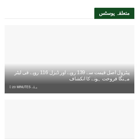
متعلقہ
پوسٹس
پیٹرول اصل قیمت سے 139 روپے اور ڈیزل 116 روپے فی لیٹر
مہنگا فروخت ہونے کا انکشاف
20 MINUTES پہلے