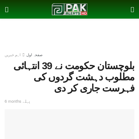
صفحہ اول
اہم خبریں
بلوچستان حکومت نے 39 انتہائی
مطلوب دہشت گردوں کی
فہرست جاری کر دی
6 months پہلے