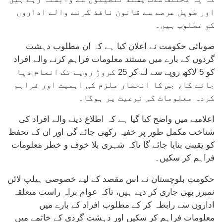
اور طویل عرصے سے قانون نافذ کرنے والے اداروں
کو مطلوب ہیں۔
صوبائی حکومت نے اعلان کیا ہے کہ ان مطلوب دہشت
گردوں کے بارے میں مستند معلومات فراہم کرنے والے افراد
کو 5 لاکھ روپے سے لے کر 25 کروڑ روپے تک انعام دیا
جائے گا، جس کا انحصار ملزم کی اہمیت اور فراہم
کردہ معلومات کی نوعیت پر ہوگا۔
اعلامیے میں واضح کیا گیا ہے کہ اطلاع دینے والے افراد کی
شناخت مکمل طور پر خفیہ رکھی جائے گی اور ان کے تحفظ
کو یقینی بنایا جائے گا تاکہ شہری بلا خوف و خطر معلومات
فراہم کر سکیں۔
حکومتِ بلوچستان نے اس مقصد کے لیے خصوصی ہیلپ لائن
نمبرز بھی جاری کر دیے ہیں، تاکہ عوام براہِ راست متعلقہ
اداروں سے رابطہ کر کے مطلوب افراد کے بارے میں
معلومات فراہم کر سکیں اور دہشت گردی کے خاتمے میں