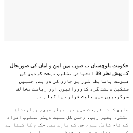
حکومتِ بلوچستان نے صوبے میں امن و امان کی صورتحال
کے پیش نظر 39 انتہائی مطلوب دہشت گردوں کی
فہرست باضابطہ طور پر جاری کر دی ہے، جنہیں
سنگین دہشت گرد کارروائیوں اور ریاست مخالف
سرگرمیوں میں ملوث قرار دیا گیا ہے۔
جاری کردہ فہرست میں حیر بیار مری، براہمداغ
بگٹی، بشیر زیب، رحمٰن گل سمیت دیگر مطلوب افراد
کے نام شامل ہیں، جن کے بارے میں حکام کا کہنا ہے
کہ یہ مختلف شدت پسند تنظیموں سے وابستہ رہے ہیں