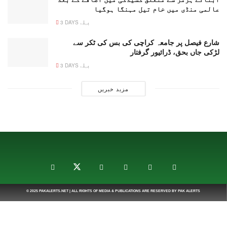
عالمی منڈی میں خام تیل مہنگا ہوگیا
3 DAYS پہلے
شارع فیصل پر جامعہ کراچی کی بس کی ٹکر سے
لڑکی جاں بحق، ڈرائیور گرفتار
3 DAYS پہلے
مزید خبریں
© 2025
PAKALERTS.NET
| ALL RIGHTS OF MEDIA & PUBLICATIONS ARE RESERVED BY
PAK ALERTS