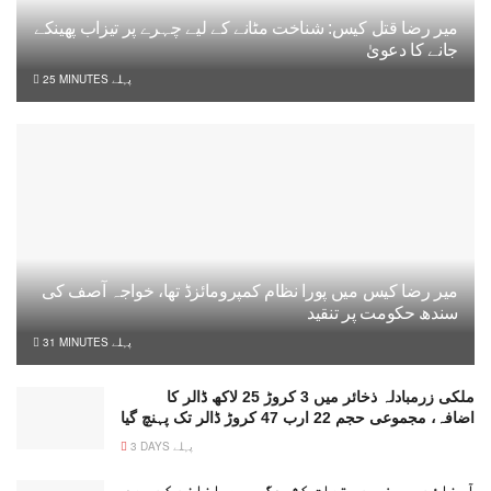
میر رضا قتل کیس: شناخت مٹانے کے لیے چہرے پر تیزاب پھینکے
جانے کا دعویٰ
25 MINUTES پہلے
میر رضا کیس میں پورا نظام کمپرومائزڈ تھا، خواجہ آصف کی
سندھ حکومت پر تنقید
31 MINUTES پہلے
ملکی زرمبادلہ ذخائر میں 3 کروڑ 25 لاکھ ڈالر کا
اضافہ، مجموعی حجم 22 ارب 47 کروڑ ڈالر تک پہنچ گیا
3 DAYS پہلے
آبنائے ہرمز سے متعلق کشیدگی میں اضافے کے بعد