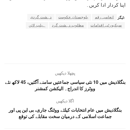
اپنا کردار ادا کریں۔
انعامی رقم
بلوچستان حکومت
دہشت گردی
ٹیگز:
سیکیورٹی اقدامات
مطلوب دہشت گرد
ہیلپ لائن
پچھلا دیکھیں
بنگلادیش میں 10 نئی سیاسی جماعتیں سامنے آگئیں، 45 لاکھ نئے
ووٹرز کا اندراج۔ الیکشن کمشنر
اگلا دیکھیں
بنگلادیش میں عام انتخابات کیلئے ووٹنگ جاری، بی این پی اور
جماعت اسلامی کے درمیان سخت مقابلے کی توقع