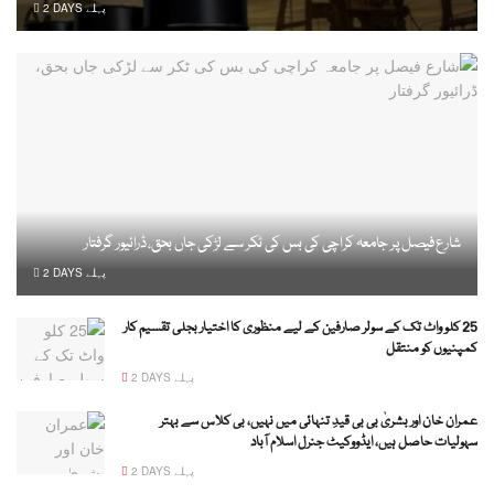
2 DAYS پہلے
شارع فیصل پر جامعہ کراچی کی بس کی ٹکر سے لڑکی جاں بحق، ڈرائیور گرفتار
2 DAYS پہلے
25 کلو واٹ تک کے سولر صارفین کے لیے منظوری کا اختیار بجلی تقسیم کار
کمپنیوں کو منتقل
2 DAYS پہلے
عمران خان اور بشریٰ بی بی قیدِ تنہائی میں نہیں، بی کلاس سے بہتر
سہولیات حاصل ہیں، ایڈووکیٹ جنرل اسلام آباد
2 DAYS پہلے