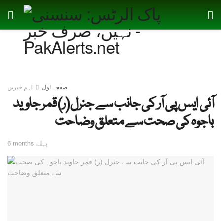
صفحہ اول
اہم خبریں
آئی ایس پی آر کی جانب سے جنرل (ر) قمر جاوید
باجوہ کی صحت سے متعلق وضاحت
6 months پہلے