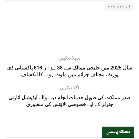
قمر جاوید باجوہ
پچھلا دیکھیں
سال 2025 میں خلیجی ممالک سے 38 ہزار 616 پاکستانی ڈی
پورٹ، مختلف جرائم میں ملوث ہونے کا انکشاف
اگلا دیکھیں
صدر مملکت کی طویل خدمات انجام دینے والے ایڈیشنل اٹارنی
جنرلز کے لیے خصوصی الاؤنس کی منظوری
متعلقہ
پوسٹس