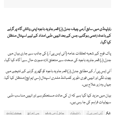
راولپنڈی میں سابق آرمی چیف جنرل (ر) قمر جاوید باجوہ اپنی رہائش گاہ پر گرنے
کے باعث زخمی ہوگئے، جس کے بعد انہیں طبی امداد کے لیے اسپتال منتقل
کیا گیا۔
پاک فوج کے شعبہ تعلقات عامہ (آئی ایس پی آر) کی جانب سے جاری بیان میں
جنرل (ر) قمر جاوید باجوہ کی صحت سے متعلق تازہ صورت حال سے آگاہ کیا گیا۔
آئی ایس پی آر کے مطابق جنرل (ر) قمر جاوید باجوہ کو گھر پر گرنے کے نتیجے میں
چوٹ لگی اور انہیں فوری طور پر کمبائنڈ ملٹری اسپتال (سی ایم ایچ) منتقل کیا گیا،
جہاں وہ زیر علاج ہیں۔
بیان میں مزید کہا گیا ہے کہ ان کی حالت مستحکم ہے اور انہیں مناسب طبی
سہولیات فراہم کی جا رہی ہیں۔
آئی ایس پی آر
راولپنڈی
سابق آرمی چیف
سی ایم ایچ
صحت اپڈیٹ
ٹیگز: