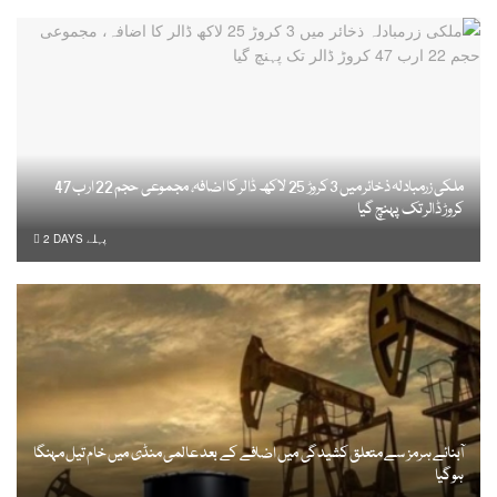
ملکی زرمبادلہ ذخائر میں 3 کروڑ 25 لاکھ ڈالر کا اضافہ، مجموعی حجم 22 ارب 47
کروڑ ڈالر تک پہنچ گیا
2 DAYS پہلے
آبنائے ہرمز سے متعلق کشیدگی میں اضافے کے بعد عالمی منڈی میں خام تیل مہنگا
ہوگیا