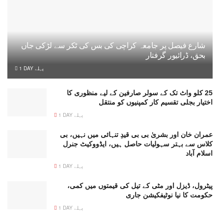
شارع فیصل پر جامعہ کراچی کی بس کی ٹکر سے لڑکی جاں
بحق، ڈرائیور گرفتار
1 DAY پہلے
25 کلو واٹ تک کے سولر صارفین کے لیے منظوری کا
اختیار بجلی تقسیم کار کمپنیوں کو منتقل
1 DAY پہلے
عمران خان اور بشریٰ بی بی قیدِ تنہائی میں نہیں، بی
کلاس سے بہتر سہولیات حاصل ہیں، ایڈووکیٹ جنرل
اسلام آباد
1 DAY پہلے
پیٹرول، ڈیزل اور مٹی کے تیل کی قیمتوں میں کمی،
حکومت کا نیا نوٹیفکیشن جاری
1 DAY پہلے