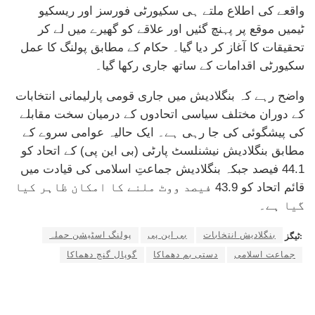
واقعے کی اطلاع ملتے ہی سکیورٹی فورسز اور ریسکیو
ٹیمیں موقع پر پہنچ گئیں اور علاقے کو گھیرے میں لے کر
تحقیقات کا آغاز کر دیا گیا۔ حکام کے مطابق پولنگ کا عمل
سکیورٹی اقدامات کے ساتھ جاری رکھا گیا۔
واضح رہے کہ بنگلادیش میں جاری قومی پارلیمانی انتخابات
کے دوران مختلف سیاسی اتحادوں کے درمیان سخت مقابلے
کی پیشگوئی کی جا رہی ہے۔ ایک حالیہ عوامی سروے کے
مطابق بنگلادیش نیشنلسٹ پارٹی (بی این پی) کے اتحاد کو
44.1 فیصد جبکہ بنگلادیش جماعتِ اسلامی کی قیادت میں
قائم اتحاد کو 43.9 فیصد ووٹ ملنے کا امکان ظاہر کیا
گیا ہے۔
بنگلادیش انتخابات
بی این پی
پولنگ اسٹیشن حملہ
ٹیگز:
جماعت اسلامی
دستی بم دھماکا
گوپال گنج دھماکا