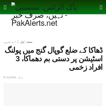
صفحہ اول
اہم خبریں
ڈھاکا کے ضلع گوپال گنج میں پولنگ
اسٹیشن پر دستی بم دھماکا، 3
افراد زخمی
6 months پہلے