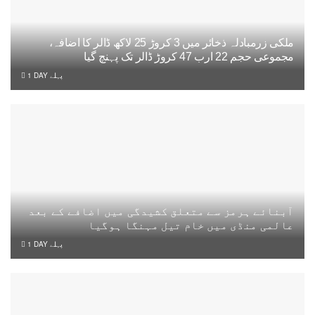
ملکی زرمبادلہ ذخائر میں 3 کروڑ 25 لاکھ ڈالر کا اضافہ،
مجموعی حجم 22 ارب 47 کروڑ ڈالر تک پہنچ گیا
1 DAY پہلے
آبنائے ہرمز سے متعلق کشیدگی میں اضافے کے بعد
عالمی منڈی میں خام تیل مہنگا ہوگیا
1 DAY پہلے