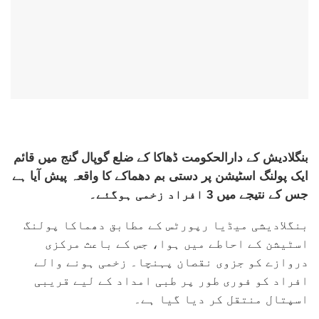
بنگلادیش کے دارالحکومت ڈھاکا کے ضلع گوپال گنج میں قائم
ایک پولنگ اسٹیشن پر دستی بم دھماکے کا واقعہ پیش آیا ہے
جس کے نتیجے میں 3 افراد زخمی ہوگئے۔
بنگلادیشی میڈیا رپورٹس کے مطابق دھماکا پولنگ
اسٹیشن کے احاطے میں ہوا، جس کے باعث مرکزی
دروازے کو جزوی نقصان پہنچا۔ زخمی ہونے والے
افراد کو فوری طور پر طبی امداد کے لیے قریبی
اسپتال منتقل کر دیا گیا ہے۔