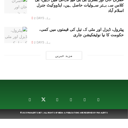
کلاس سے بہتر سہولیات حاصل ہیں، ایڈووکیٹ جنرل
اسلام آباد
2 DAYS پہلے
پیٹرول، ڈیزل اور مٹی کے تیل کی قیمتوں میں کمی،
حکومت کا نیا نوٹیفکیشن جاری
2 DAYS پہلے
مزید خبریں
© 2025
PAKALERTS.NET
| ALL RIGHTS OF MEDIA & PUBLICATIONS ARE RESERVED BY
PAK ALERTS