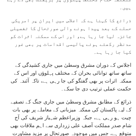
ہیں۔
ذرائع کا کہنا ہے کہ اجلاس میں ایران پر امریکی
حملے کے بعد پیدا ہونے والی صورتحال کا تفصیلی
جائزہ لیا جا رہا ہے، اور اس کے ممکنہ اثرات کو
مدنظر رکھتے ہوئے پالیسی اقدامات پر بھی غور
کیا جا رہا ہے۔
اجلاس کے دوران مشرق وسطیٰ میں جاری کشیدگی کے
ساتھ ساتھ توانائی بحران کے مختلف پہلوؤں اور اس کے
ممکنہ اثرات پر بھی گفتگو کی جا رہی ہے، تاکہ آئندہ کی
حکمت عملی ترتیب دی جا سکے۔
ذرائع کے مطابق مشرق وسطیٰ میں جاری جنگ کے تصفیے
کے لیے پاکستان کی ممکنہ میزبانی کے معاملے پر بھی بات
چیت ہو رہی ہے، جبکہ وزیراعظم شہباز شریف کی آج
شام صدر مملکت آصف علی زرداری سے اہم ملاقات بھی
متوقع ہے، جس میں موجودہ صورتحال پر مزید مشاورت