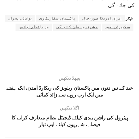
کی جائے گی۔
ایران امریکا صورتحال
پاکستان سفارتکاری
توانائی بحران
ٹیگز:
سکیورٹی امور
مشرق وسطیٰ کشیدگی
وزیراعظم اجلاس
پچھلا دیکھیں
عید کے تین دنوں میں پاکستان ریلویز کی ریکارڈ آمدن، ایک ہفتے
میں ایک ارب روپے سے زائد کمائی
اگلا دیکھیں
پیٹرول کی راشن بندی کیلئے ڈیجیٹل نظام متعارف کرانے کا
فیصلہ، شہریوں کیلئے ایپ تیار