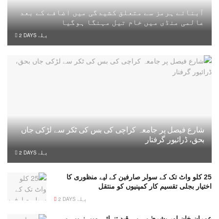
آبنائے ہرمز سے متعلق کشیدگی میں اضافے کے بعد
عالمی منڈی میں خام تیل مہنگا ہوگیا
2 DAYS پہلے
شارع فیصل پر جامعہ کراچی کی بس کی ٹکر سے لڑکی جاں
بحق، ڈرائیور گرفتار
2 DAYS پہلے
25 کلو واٹ تک کے سولر صارفین کے لیے منظوری کا
اختیار بجلی تقسیم کار کمپنیوں کو منتقل
2 DAYS پہلے
عمران خان اور بشریٰ بی بی قیدِ تنہائی میں نہیں، بی