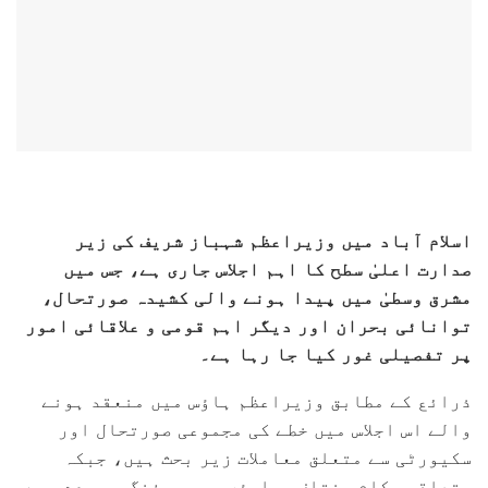
اسلام آباد میں وزیراعظم شہباز شریف کی زیر
صدارت اعلیٰ سطح کا اہم اجلاس جاری ہے، جس میں
مشرق وسطیٰ میں پیدا ہونے والی کشیدہ صورتحال،
توانائی بحران اور دیگر اہم قومی و علاقائی امور
پر تفصیلی غور کیا جا رہا ہے۔
ذرائع کے مطابق وزیراعظم ہاؤس میں منعقد ہونے
والے اس اجلاس میں خطے کی مجموعی صورتحال اور
سکیورٹی سے متعلق معاملات زیر بحث ہیں، جبکہ
متعلقہ حکام مختلف پہلوؤں پر بریفنگ بھی دے رہے