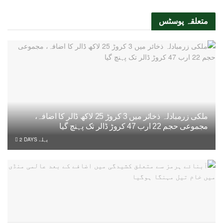
متعلقہ
پوسٹس
ملکی زرمبادلہ ذخائر میں 3 کروڑ 25 لاکھ ڈالر کا اضافہ،
مجموعی حجم 22 ارب 47 کروڑ ڈالر تک پہنچ گیا
2 DAYS پہلے